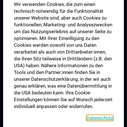
Wir verwenden Cookies, die zum einen
Graduiertentraining
technisch notwendig für die Funktionalität
Dual Career
unserer Website sind, aber auch Cookies zu
funktionellen, Marketing- und Analysezwecken
Trusted Reseach - Research Security - Foreign Interference
um das Nutzungserlebnis auf unserer Seite zu
UNESCO Lehrstuhl für Bioethik
optimieren. Mit Ihrer Einwilligung zu den
MUVI
Cookies werden sowohl von uns Daten
verarbeitet als auch von Drittanbieter:innen,
die ihren Sitz teilweise in Drittländern (z.B. den
USA) haben. Nähere Informationen zu den
Folgen Sie uns auf
Tools und den Partner:innen finden Sie in
unserer Datenschutzerklärung, in der wir auch
genau erklären, was eine Datenübermittlung in
die USA bedeuten kann. Ihre Cookie-
Einstellungen können Sie auf Wunsch jederzeit
individuell anpassen oder widerrufen.
PRESSE
JOBS
Datenschutz
MEDUNI SHOP