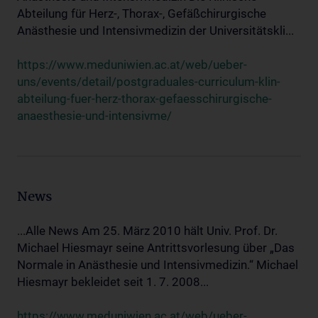
Abteilung für Herz-, Thorax-, Gefäßchirurgische
Anästhesie und Intensivmedizin der Universitätskli...
https://www.meduniwien.ac.at/web/ueber-
uns/events/detail/postgraduales-curriculum-klin-
abteilung-fuer-herz-thorax-gefaesschirurgische-
anaesthesie-und-intensivme/
News
...Alle News Am 25. März 2010 hält Univ. Prof. Dr.
Michael Hiesmayr seine Antrittsvorlesung über „Das
Normale in Anästhesie und Intensivmedizin.“ Michael
Hiesmayr bekleidet seit 1. 7. 2008...
https://www.meduniwien.ac.at/web/ueber-