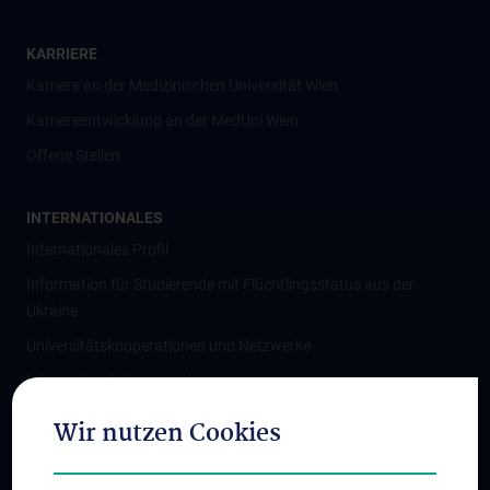
KARRIERE
Karriere an der Medizinischen Universität Wien
Karriereentwicklung an der MedUni Wien
Offene Stellen
INTERNATIONALES
Internationales Profil
Information für Studierende mit Flüchtlingsstatus aus der
Ukraine
Universitätskooperationen und Netzwerke
Internationale Kooperationen
Adjunct Professorships
Wir nutzen Cookies
Student & Staff Exchange
Das KPJ der MedUni Wien