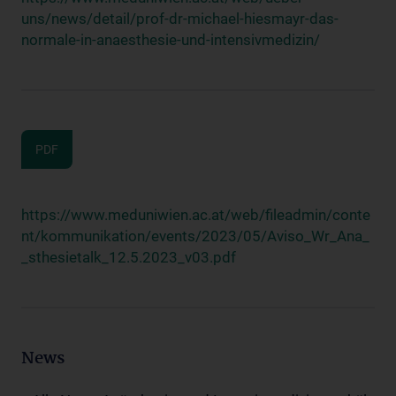
uns/news/detail/prof-dr-michael-hiesmayr-das-
normale-in-anaesthesie-und-intensivmedizin/
PDF
https://www.meduniwien.ac.at/web/fileadmin/conte
nt/kommunikation/events/2023/05/Aviso_Wr_Ana_
_sthesietalk_12.5.2023_v03.pdf
News