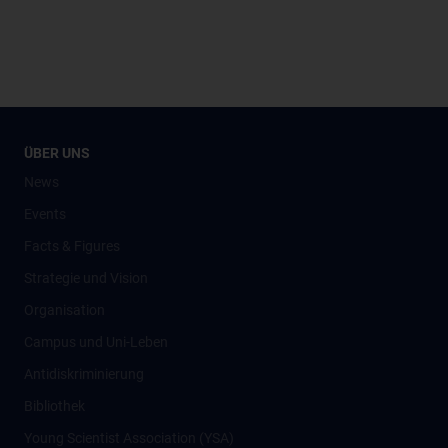
ÜBER UNS
News
Events
Facts & Figures
Strategie und Vision
Organisation
Campus und Uni-Leben
Antidiskriminierung
Bibliothek
Young Scientist Association (YSA)