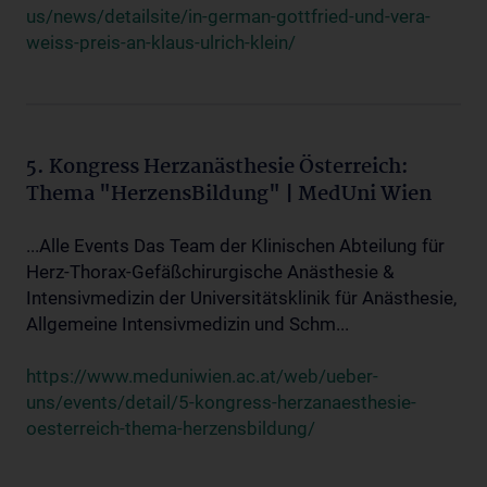
us/news/detailsite/in-german-gottfried-und-vera-
weiss-preis-an-klaus-ulrich-klein/
5. Kongress Herzanästhesie Österreich:
Thema "HerzensBildung" | MedUni Wien
...Alle Events Das Team der Klinischen Abteilung für
Herz-Thorax-Gefäßchirurgische Anästhesie &
Intensivmedizin der Universitätsklinik für Anästhesie,
Allgemeine Intensivmedizin und Schm...
https://www.meduniwien.ac.at/web/ueber-
uns/events/detail/5-kongress-herzanaesthesie-
oesterreich-thema-herzensbildung/