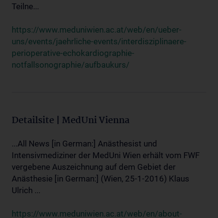
Teilne...
https://www.meduniwien.ac.at/web/en/ueber-
uns/events/jaehrliche-events/interdisziplinaere-
perioperative-echokardiographie-
notfallsonographie/aufbaukurs/
Detailsite | MedUni Vienna
...All News [in German:] Anästhesist und
Intensivmediziner der MedUni Wien erhält vom FWF
vergebene Auszeichnung auf dem Gebiet der
Anästhesie [in German:] (Wien, 25-1-2016) Klaus
Ulrich ...
https://www.meduniwien.ac.at/web/en/about-