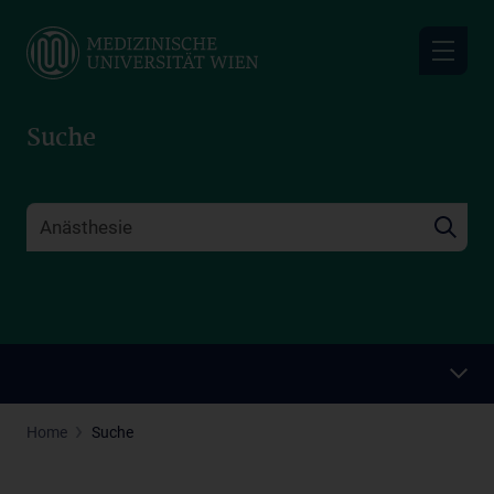
Skip
to
main
content
Suche
Home
Suche