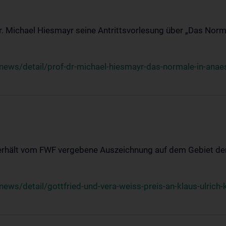
Dr. Michael Hiesmayr seine Antrittsvorlesung über „Das Norm
ews/detail/prof-dr-michael-hiesmayr-das-normale-in-anaes
 erhält vom FWF vergebene Auszeichnung auf dem Gebiet der
s/detail/gottfried-und-vera-weiss-preis-an-klaus-ulrich-k