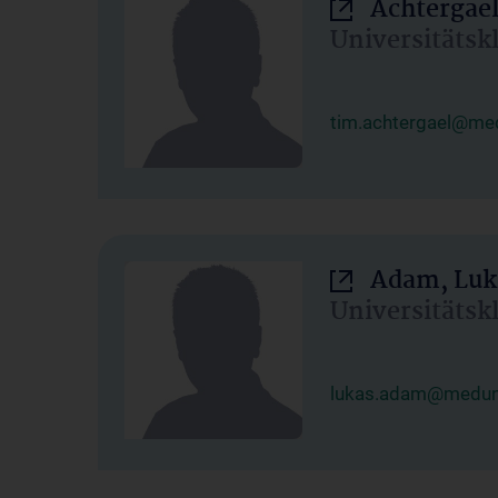
Achtergael
Universitätsk
tim.achtergael@med
Adam, Luk
Universitätsk
lukas.adam@meduni