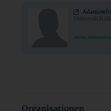
Adamowits
Universitätsk
nikolas.adamowits
Organisationen