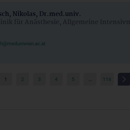
ch, Nikolas, Dr.med.univ.
linik für Anästhesie, Allgemeine Intensi
ch@meduniwien.ac.at
1
2
3
4
5
…
116