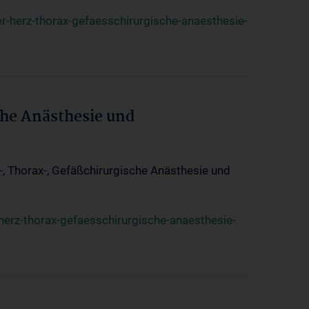
r-herz-thorax-gefaesschirurgische-anaesthesie-
che Anästhesie und
z-, Thorax-, Gefäßchirurgische Anästhesie und
herz-thorax-gefaesschirurgische-anaesthesie-