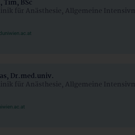
, Tim, BSc
linik für Anästhesie, Allgemeine Intensi
uniwien.ac.at
as, Dr.med.univ.
linik für Anästhesie, Allgemeine Intensi
wien.ac.at