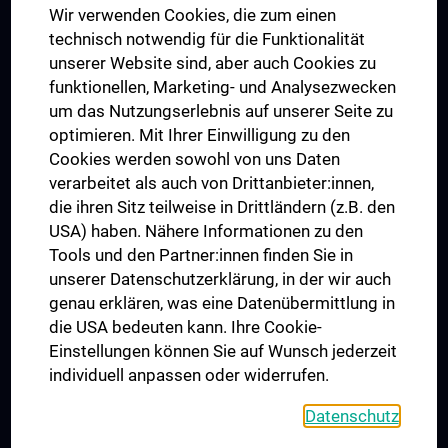
Wir verwenden Cookies, die zum einen
Graduiertentraining
technisch notwendig für die Funktionalität
Dual Career
unserer Website sind, aber auch Cookies zu
funktionellen, Marketing- und Analysezwecken
Trusted Reseach - Research Security - Foreign Interference
um das Nutzungserlebnis auf unserer Seite zu
UNESCO Lehrstuhl für Bioethik
optimieren. Mit Ihrer Einwilligung zu den
MUVI
Cookies werden sowohl von uns Daten
verarbeitet als auch von Drittanbieter:innen,
die ihren Sitz teilweise in Drittländern (z.B. den
USA) haben. Nähere Informationen zu den
Folgen Sie uns auf
Tools und den Partner:innen finden Sie in
unserer Datenschutzerklärung, in der wir auch
genau erklären, was eine Datenübermittlung in
die USA bedeuten kann. Ihre Cookie-
Einstellungen können Sie auf Wunsch jederzeit
individuell anpassen oder widerrufen.
PRESSE
JOBS
Datenschutz
MEDUNI SHOP