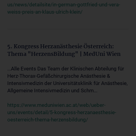
us/news/detailsite/in-german-gottfried-und-vera-
weiss-preis-an-klaus-ulrich-klein/
5. Kongress Herzanästhesie Österreich:
Thema "HerzensBildung" | MedUni Wien
...Alle Events Das Team der Klinischen Abteilung für
Herz-Thorax-Gefäßchirurgische Anästhesie &
Intensivmedizin der Universitätsklinik für Anästhesie,
Allgemeine Intensivmedizin und Schm...
https://www.meduniwien.ac.at/web/ueber-
uns/events/detail/5-kongress-herzanaesthesie-
oesterreich-thema-herzensbildung/