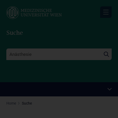
Skip
to
main
content
Suche
Home
Suche