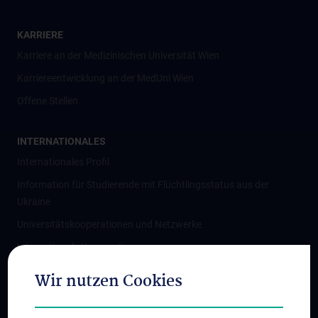
KARRIERE
Karriere an der Medizinischen Universität Wien
Karriereentwicklung an der MedUni Wien
Offene Stellen
INTERNATIONALES
Internationales Profil
Information für Studierende mit Flüchtlingsstatus aus der
Ukraine
Universitätskooperationen und Netzwerke
Internationale Kooperationen
Adjunct Professorships
Wir nutzen Cookies
Student & Staff Exchange
Das KPJ der MedUni Wien