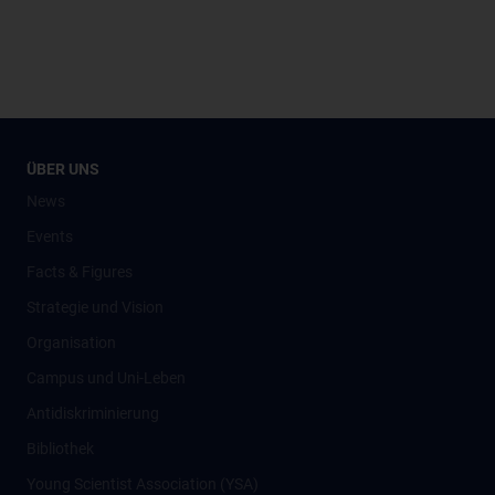
ÜBER UNS
News
Events
Facts & Figures
Strategie und Vision
Organisation
Campus und Uni-Leben
Antidiskriminierung
Bibliothek
Young Scientist Association (YSA)