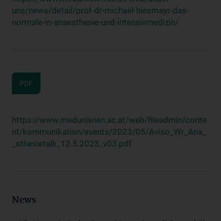
uns/news/detail/prof-dr-michael-hiesmayr-das-
normale-in-anaesthesie-und-intensivmedizin/
PDF
https://www.meduniwien.ac.at/web/fileadmin/conte
nt/kommunikation/events/2023/05/Aviso_Wr_Ana_
_sthesietalk_12.5.2023_v03.pdf
News