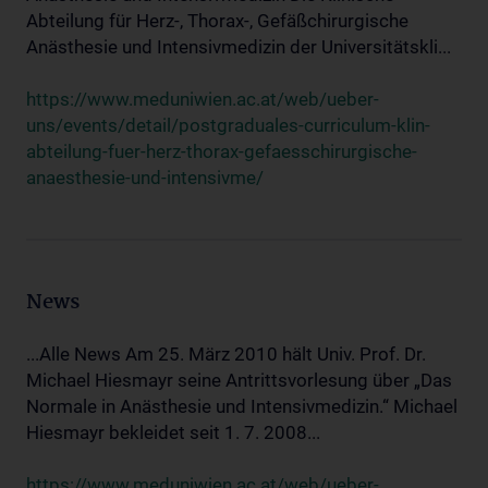
Abteilung für Herz-, Thorax-, Gefäßchirurgische
Anästhesie und Intensivmedizin der Universitätskli...
https://www.meduniwien.ac.at/web/ueber-
uns/events/detail/postgraduales-curriculum-klin-
abteilung-fuer-herz-thorax-gefaesschirurgische-
anaesthesie-und-intensivme/
News
...Alle News Am 25. März 2010 hält Univ. Prof. Dr.
Michael Hiesmayr seine Antrittsvorlesung über „Das
Normale in Anästhesie und Intensivmedizin.“ Michael
Hiesmayr bekleidet seit 1. 7. 2008...
https://www.meduniwien.ac.at/web/ueber-