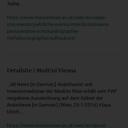
Teilne...
https://www.meduniwien.ac.at/web/en/ueber-
uns/events/jaehrliche-events/interdisziplinaere-
perioperative-echokardiographie-
notfallsonographie/aufbaukurs/
Detailsite | MedUni Vienna
...All News [in German:] Anästhesist und
Intensivmediziner der MedUni Wien erhält vom FWF
vergebene Auszeichnung auf dem Gebiet der
Anästhesie [in German:] (Wien, 25-1-2016) Klaus
Ulrich ...
https://www.meduniwien.ac.at/web/en/about-