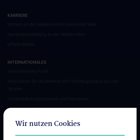
KARRIERE
Karriere an der Medizinischen Universität Wien
Karriereentwicklung an der MedUni Wien
Offene Stellen
INTERNATIONALES
Internationales Profil
Information für Studierende mit Flüchtlingsstatus aus der
Ukraine
Universitätskooperationen und Netzwerke
Internationale Kooperationen
Adjunct Professorships
Wir nutzen Cookies
Student & Staff Exchange
Das KPJ der MedUni Wien