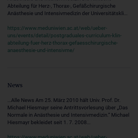
Abteilung für Herz-, Thorax-, Gefäßchirurgische
Anästhesie und Intensivmedizin der Universitätskli...
https://www.meduniwien.ac.at/web/ueber-
uns/events/detail/postgraduales-curriculum-klin-
abteilung-fuer-herz-thorax-gefaesschirurgische-
anaesthesie-und-intensivme/
News
...Alle News Am 25. März 2010 hält Univ. Prof. Dr.
Michael Hiesmayr seine Antrittsvorlesung über „Das
Normale in Anästhesie und Intensivmedizin.“ Michael
Hiesmayr bekleidet seit 1. 7. 2008...
https://www.meduniwien.ac.at/web/ueber-