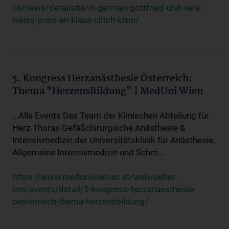
us/news/detailsite/in-german-gottfried-und-vera-
weiss-preis-an-klaus-ulrich-klein/
5. Kongress Herzanästhesie Österreich:
Thema "HerzensBildung" | MedUni Wien
...Alle Events Das Team der Klinischen Abteilung für
Herz-Thorax-Gefäßchirurgische Anästhesie &
Intensivmedizin der Universitätsklinik für Anästhesie,
Allgemeine Intensivmedizin und Schm...
https://www.meduniwien.ac.at/web/ueber-
uns/events/detail/5-kongress-herzanaesthesie-
oesterreich-thema-herzensbildung/