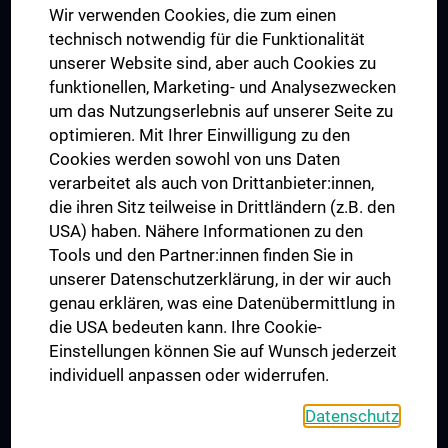
Wir verwenden Cookies, die zum einen
Graduiertentraining
technisch notwendig für die Funktionalität
Dual Career
unserer Website sind, aber auch Cookies zu
funktionellen, Marketing- und Analysezwecken
Trusted Reseach - Research Security - Foreign Interference
um das Nutzungserlebnis auf unserer Seite zu
UNESCO Lehrstuhl für Bioethik
optimieren. Mit Ihrer Einwilligung zu den
MUVI
Cookies werden sowohl von uns Daten
verarbeitet als auch von Drittanbieter:innen,
die ihren Sitz teilweise in Drittländern (z.B. den
USA) haben. Nähere Informationen zu den
Folgen Sie uns auf
Tools und den Partner:innen finden Sie in
unserer Datenschutzerklärung, in der wir auch
genau erklären, was eine Datenübermittlung in
die USA bedeuten kann. Ihre Cookie-
Einstellungen können Sie auf Wunsch jederzeit
individuell anpassen oder widerrufen.
PRESSE
JOBS
Datenschutz
MEDUNI SHOP