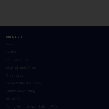
ÜBER UNS
News
Events
Facts & Figures
Strategie und Vision
Organisation
Campus und Uni-Leben
Antidiskriminierung
Bibliothek
Young Scientist Association (YSA)