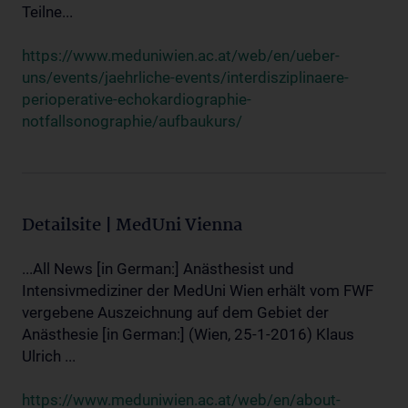
Teilne...
https://www.meduniwien.ac.at/web/en/ueber-
uns/events/jaehrliche-events/interdisziplinaere-
perioperative-echokardiographie-
notfallsonographie/aufbaukurs/
Detailsite | MedUni Vienna
...All News [in German:] Anästhesist und
Intensivmediziner der MedUni Wien erhält vom FWF
vergebene Auszeichnung auf dem Gebiet der
Anästhesie [in German:] (Wien, 25-1-2016) Klaus
Ulrich ...
https://www.meduniwien.ac.at/web/en/about-