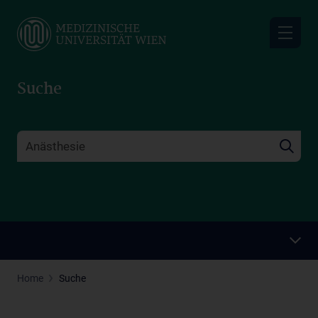
Skip
to
main
content
Suche
Home
Suche