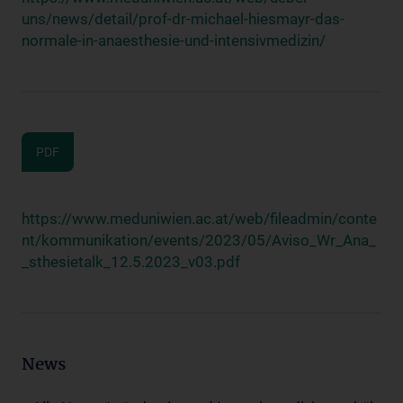
uns/news/detail/prof-dr-michael-hiesmayr-das-
normale-in-anaesthesie-und-intensivmedizin/
PDF
https://www.meduniwien.ac.at/web/fileadmin/conte
nt/kommunikation/events/2023/05/Aviso_Wr_Ana_
_sthesietalk_12.5.2023_v03.pdf
News