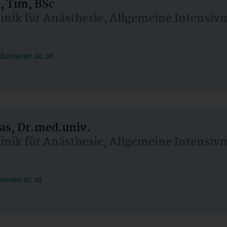
, Tim, BSc
linik für Anästhesie, Allgemeine Intensi
uniwien.ac.at
as, Dr.med.univ.
linik für Anästhesie, Allgemeine Intensi
wien.ac.at