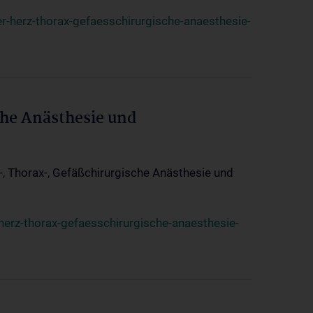
r-herz-thorax-gefaesschirurgische-anaesthesie-
che Anästhesie und
z-, Thorax-, Gefäßchirurgische Anästhesie und
herz-thorax-gefaesschirurgische-anaesthesie-