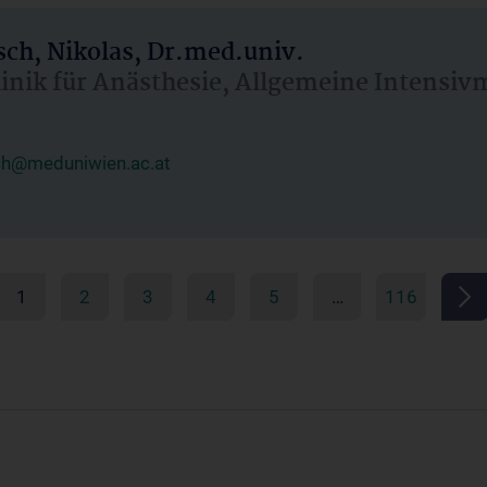
ch, Nikolas, Dr.med.univ.
linik für Anästhesie, Allgemeine Intensi
ch@meduniwien.ac.at
1
2
3
4
5
…
116