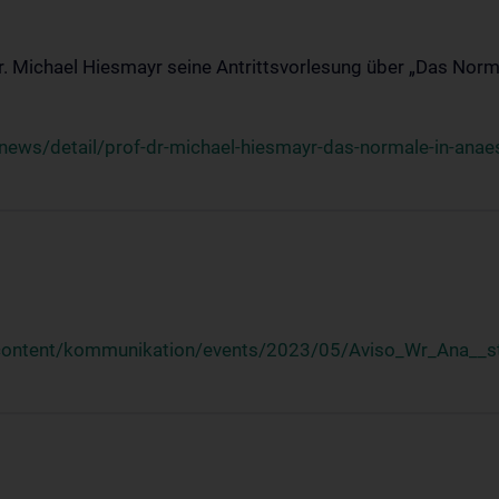
Dr. Michael Hiesmayr seine Antrittsvorlesung über „Das Norm
ews/detail/prof-dr-michael-hiesmayr-das-normale-in-anaes
/content/kommunikation/events/2023/05/Aviso_Wr_Ana__st