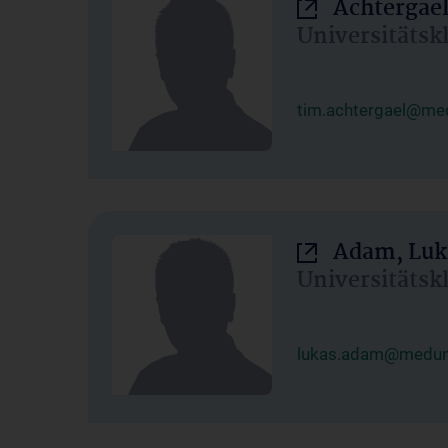
Achtergael
Universitätsk
tim.achtergael@med
Adam, Luk
Universitätsk
lukas.adam@meduni