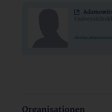
Adamowits
Universitätsk
nikolas.adamowits
Organisationen