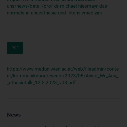
uns/news/detail/prof-dr-michael-hiesmayr-das-
normale-in-anaesthesie-und-intensivmedizin/
PDF
https://www.meduniwien.ac.at/web/fileadmin/conte
nt/kommunikation/events/2023/05/Aviso_Wr_Ana_
_sthesietalk_12.5.2023_v03.pdf
News