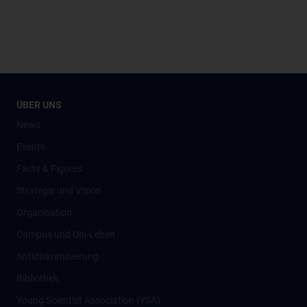
ÜBER UNS
News
Events
Facts & Figures
Strategie und Vision
Organisation
Campus und Uni-Leben
Antidiskriminierung
Bibliothek
Young Scientist Association (YSA)