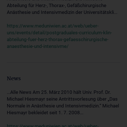
Abteilung für Herz-, Thorax-, Gefäßchirurgische
Anästhesie und Intensivmedizin der Universitätskli...
https://www.meduniwien.ac.at/web/ueber-
uns/events/detail/postgraduales-curriculum-klin-
abteilung-fuer-herz-thorax-gefaesschirurgische-
anaesthesie-und-intensivme/
News
...Alle News Am 25. März 2010 hält Univ. Prof. Dr.
Michael Hiesmayr seine Antrittsvorlesung über „Das
Normale in Anästhesie und Intensivmedizin.“ Michael
Hiesmayr bekleidet seit 1. 7. 2008...
https://www.meduniwien.ac.at/web/ueber-