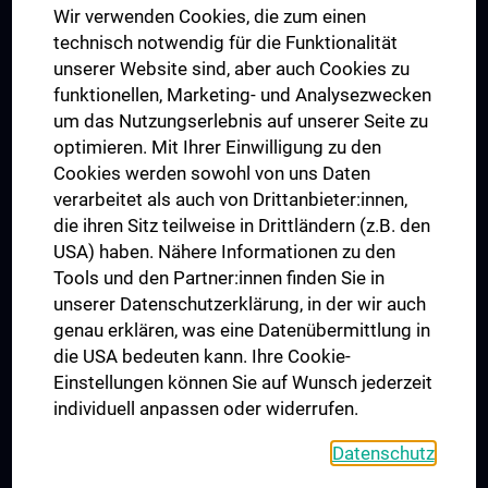
Wir verwenden Cookies, die zum einen
Graduiertentraining
technisch notwendig für die Funktionalität
Dual Career
unserer Website sind, aber auch Cookies zu
funktionellen, Marketing- und Analysezwecken
Trusted Reseach - Research Security - Foreign Interference
um das Nutzungserlebnis auf unserer Seite zu
UNESCO Lehrstuhl für Bioethik
optimieren. Mit Ihrer Einwilligung zu den
MUVI
Cookies werden sowohl von uns Daten
verarbeitet als auch von Drittanbieter:innen,
die ihren Sitz teilweise in Drittländern (z.B. den
USA) haben. Nähere Informationen zu den
Folgen Sie uns auf
Tools und den Partner:innen finden Sie in
unserer Datenschutzerklärung, in der wir auch
genau erklären, was eine Datenübermittlung in
die USA bedeuten kann. Ihre Cookie-
Einstellungen können Sie auf Wunsch jederzeit
individuell anpassen oder widerrufen.
PRESSE
JOBS
Datenschutz
MEDUNI SHOP