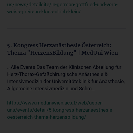
us/news/detailsite/in-german-gottfried-und-vera-
weiss-preis-an-klaus-ulrich-klein/
5. Kongress Herzanästhesie Österreich:
Thema "HerzensBildung" | MedUni Wien
...Alle Events Das Team der Klinischen Abteilung für
Herz-Thorax-Gefäßchirurgische Anästhesie &
Intensivmedizin der Universitätsklinik für Anästhesie,
Allgemeine Intensivmedizin und Schm...
https://www.meduniwien.ac.at/web/ueber-
uns/events/detail/5-kongress-herzanaesthesie-
oesterreich-thema-herzensbildung/