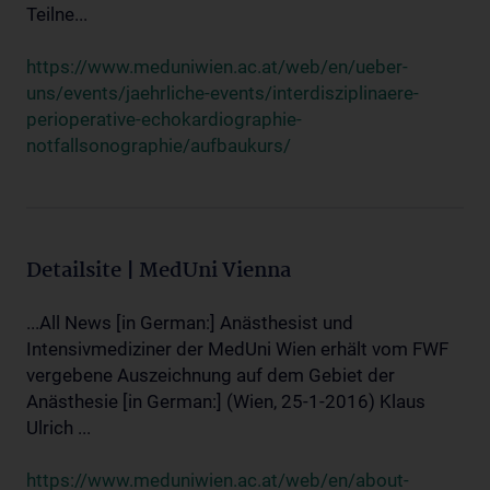
Teilne...
https://www.meduniwien.ac.at/web/en/ueber-
uns/events/jaehrliche-events/interdisziplinaere-
perioperative-echokardiographie-
notfallsonographie/aufbaukurs/
Detailsite | MedUni Vienna
...All News [in German:] Anästhesist und
Intensivmediziner der MedUni Wien erhält vom FWF
vergebene Auszeichnung auf dem Gebiet der
Anästhesie [in German:] (Wien, 25-1-2016) Klaus
Ulrich ...
https://www.meduniwien.ac.at/web/en/about-