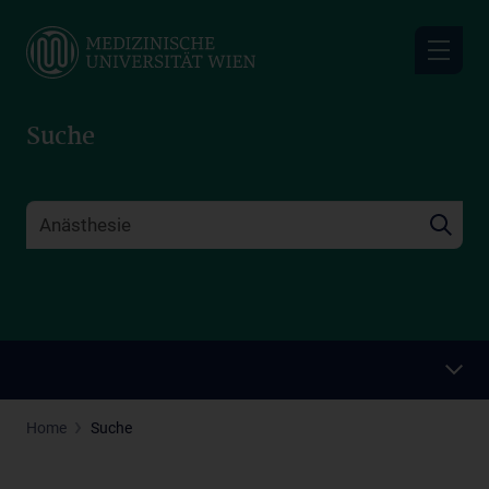
Skip
to
main
content
Suche
Home
Suche