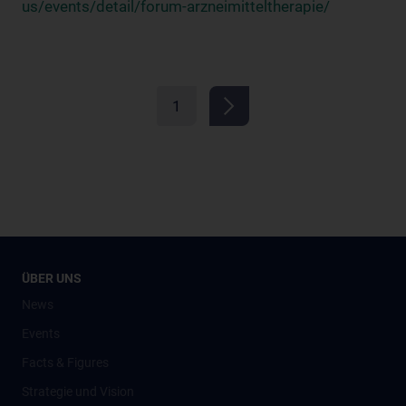
us/events/detail/forum-arzneimitteltherapie/
1
ÜBER UNS
News
Events
Facts & Figures
Strategie und Vision