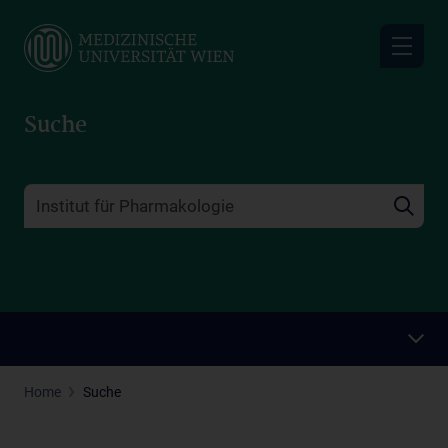
Skip
to
main
content
Suche
Home
Suche