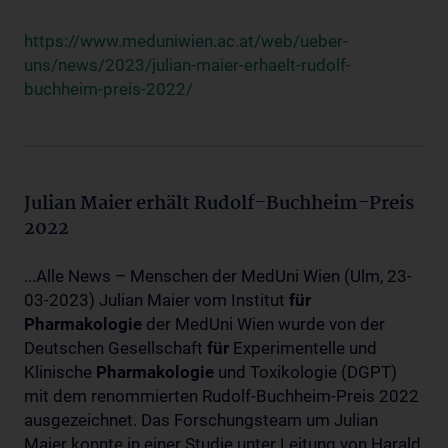
https://www.meduniwien.ac.at/web/ueber-
uns/news/2023/julian-maier-erhaelt-rudolf-
buchheim-preis-2022/
Julian Maier erhält Rudolf-Buchheim-Preis
2022
...Alle News – Menschen der MedUni Wien (Ulm, 23-
03-2023) Julian Maier vom Institut
für
Pharmakologie
der MedUni Wien wurde von der
Deutschen Gesellschaft
für
Experimentelle und
Klinische
Pharmakologie
und Toxikologie (DGPT)
mit dem renommierten Rudolf-Buchheim-Preis 2022
ausgezeichnet. Das Forschungsteam um Julian
Maier konnte in einer Studie unter Leitung von Harald