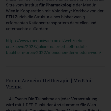
Sitte vom Institut
für
Pharmakologie
der MedUni
Wien in Kooperation mit Volodymyr Korkhov von der
ETH Zürich die Struktur eines bisher wenig
erforschten Kationentransporters darstellen und
untersuchte außerdem...
https://www.meduniwien.ac.at/web/ueber-
uns/news/2023/julian-maier-erhaelt-rudolf-
buchheim-preis-2022/menschen-der-meduni-wien/
Forum Arzneimitteltherapie | MedUni
Vienna
...All Events Die Teilnahme an jeder Veranstaltung
wird mit 1 DFP-Punkt der Ärztekammer
für
Wien
akkreditiert. Organisation: Peter Matzneller, Brigitte