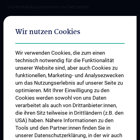
Universitätskooperationen und Netzwerke
Internationale Kooperationen
Adjunct Professorships
Wir nutzen Cookies
Student & Staff Exchange
Das KPJ der MedUni Wien
Wir verwenden Cookies, die zum einen
Graduiertentraining
technisch notwendig für die Funktionalität
Dual Career
unserer Website sind, aber auch Cookies zu
funktionellen, Marketing- und Analysezwecken
Trusted Reseach - Research Security - Foreign Interference
um das Nutzungserlebnis auf unserer Seite zu
UNESCO Lehrstuhl für Bioethik
optimieren. Mit Ihrer Einwilligung zu den
MUVI
Cookies werden sowohl von uns Daten
verarbeitet als auch von Drittanbieter:innen,
die ihren Sitz teilweise in Drittländern (z.B. den
USA) haben. Nähere Informationen zu den
Folgen Sie uns auf
Tools und den Partner:innen finden Sie in
unserer Datenschutzerklärung, in der wir auch