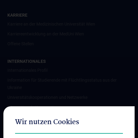
KARRIERE
Karriere an der Medizinischen Universität Wien
Karriereentwicklung an der MedUni Wien
Offene Stellen
INTERNATIONALES
Internationales Profil
Information für Studierende mit Flüchtlingsstatus aus der
Ukraine
Universitätskooperationen und Netzwerke
Internationale Kooperationen
Adjunct Professorships
Wir nutzen Cookies
Student & Staff Exchange
Das KPJ der MedUni Wien