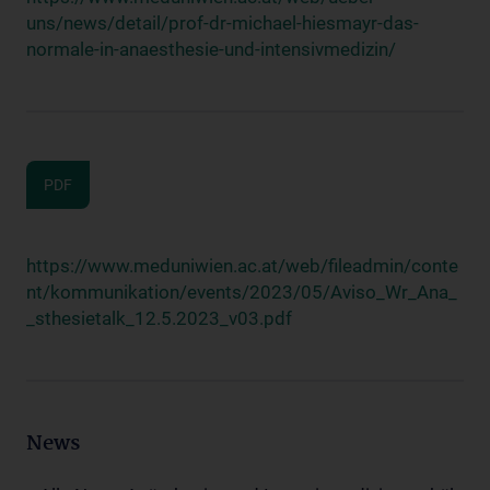
uns/news/detail/prof-dr-michael-hiesmayr-das-
normale-in-anaesthesie-und-intensivmedizin/
PDF
https://www.meduniwien.ac.at/web/fileadmin/conte
nt/kommunikation/events/2023/05/Aviso_Wr_Ana_
_sthesietalk_12.5.2023_v03.pdf
News