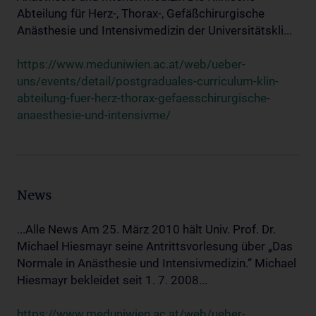
Abteilung für Herz-, Thorax-, Gefäßchirurgische
Anästhesie und Intensivmedizin der Universitätskli...
https://www.meduniwien.ac.at/web/ueber-
uns/events/detail/postgraduales-curriculum-klin-
abteilung-fuer-herz-thorax-gefaesschirurgische-
anaesthesie-und-intensivme/
News
...Alle News Am 25. März 2010 hält Univ. Prof. Dr.
Michael Hiesmayr seine Antrittsvorlesung über „Das
Normale in Anästhesie und Intensivmedizin.“ Michael
Hiesmayr bekleidet seit 1. 7. 2008...
https://www.meduniwien.ac.at/web/ueber-