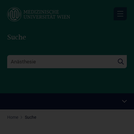
Skip
to
main
content
Suche
Home
Suche