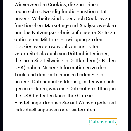
Wir verwenden Cookies, die zum einen
Graduiertentraining
technisch notwendig für die Funktionalität
Dual Career
unserer Website sind, aber auch Cookies zu
funktionellen, Marketing- und Analysezwecken
Trusted Reseach - Research Security - Foreign Interference
um das Nutzungserlebnis auf unserer Seite zu
UNESCO Lehrstuhl für Bioethik
optimieren. Mit Ihrer Einwilligung zu den
MUVI
Cookies werden sowohl von uns Daten
verarbeitet als auch von Drittanbieter:innen,
die ihren Sitz teilweise in Drittländern (z.B. den
USA) haben. Nähere Informationen zu den
Folgen Sie uns auf
Tools und den Partner:innen finden Sie in
unserer Datenschutzerklärung, in der wir auch
genau erklären, was eine Datenübermittlung in
die USA bedeuten kann. Ihre Cookie-
Einstellungen können Sie auf Wunsch jederzeit
individuell anpassen oder widerrufen.
PRESSE
JOBS
Datenschutz
MEDUNI SHOP