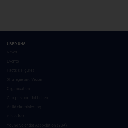
ÜBER UNS
News
Events
Facts & Figures
Strategie und Vision
Organisation
Campus und Uni-Leben
Antidiskriminierung
Bibliothek
Young Scientist Association (YSA)