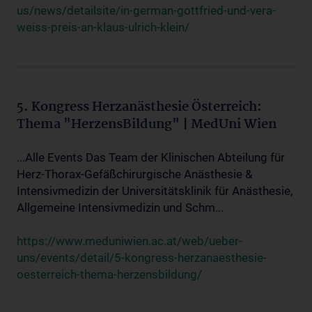
us/news/detailsite/in-german-gottfried-und-vera-
weiss-preis-an-klaus-ulrich-klein/
5. Kongress Herzanästhesie Österreich:
Thema "HerzensBildung" | MedUni Wien
...Alle Events Das Team der Klinischen Abteilung für
Herz-Thorax-Gefäßchirurgische Anästhesie &
Intensivmedizin der Universitätsklinik für Anästhesie,
Allgemeine Intensivmedizin und Schm...
https://www.meduniwien.ac.at/web/ueber-
uns/events/detail/5-kongress-herzanaesthesie-
oesterreich-thema-herzensbildung/