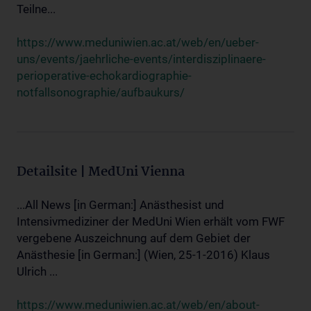
Teilne...
https://www.meduniwien.ac.at/web/en/ueber-
uns/events/jaehrliche-events/interdisziplinaere-
perioperative-echokardiographie-
notfallsonographie/aufbaukurs/
Detailsite | MedUni Vienna
...All News [in German:] Anästhesist und
Intensivmediziner der MedUni Wien erhält vom FWF
vergebene Auszeichnung auf dem Gebiet der
Anästhesie [in German:] (Wien, 25-1-2016) Klaus
Ulrich ...
https://www.meduniwien.ac.at/web/en/about-