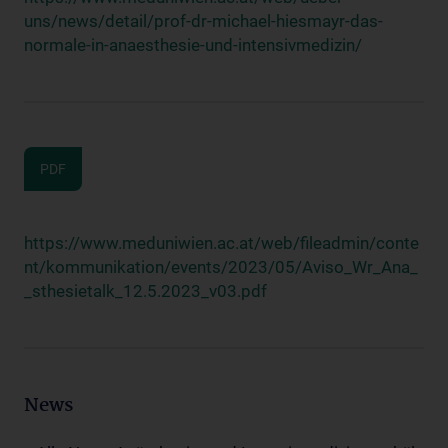
uns/news/detail/prof-dr-michael-hiesmayr-das-
normale-in-anaesthesie-und-intensivmedizin/
PDF
https://www.meduniwien.ac.at/web/fileadmin/conte
nt/kommunikation/events/2023/05/Aviso_Wr_Ana_
_sthesietalk_12.5.2023_v03.pdf
News