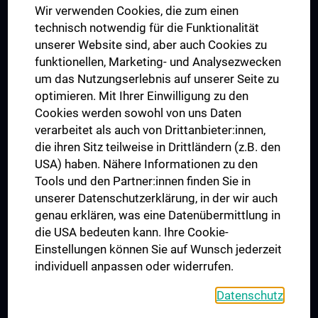
Wir verwenden Cookies, die zum einen
Graduiertentraining
technisch notwendig für die Funktionalität
Dual Career
unserer Website sind, aber auch Cookies zu
funktionellen, Marketing- und Analysezwecken
Trusted Reseach - Research Security - Foreign Interference
um das Nutzungserlebnis auf unserer Seite zu
UNESCO Lehrstuhl für Bioethik
optimieren. Mit Ihrer Einwilligung zu den
MUVI
Cookies werden sowohl von uns Daten
verarbeitet als auch von Drittanbieter:innen,
die ihren Sitz teilweise in Drittländern (z.B. den
USA) haben. Nähere Informationen zu den
Folgen Sie uns auf
Tools und den Partner:innen finden Sie in
unserer Datenschutzerklärung, in der wir auch
genau erklären, was eine Datenübermittlung in
die USA bedeuten kann. Ihre Cookie-
Einstellungen können Sie auf Wunsch jederzeit
individuell anpassen oder widerrufen.
PRESSE
JOBS
Datenschutz
MEDUNI SHOP