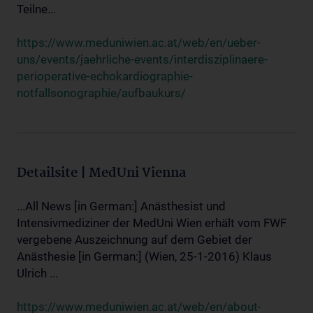
Teilne...
https://www.meduniwien.ac.at/web/en/ueber-
uns/events/jaehrliche-events/interdisziplinaere-
perioperative-echokardiographie-
notfallsonographie/aufbaukurs/
Detailsite | MedUni Vienna
...All News [in German:] Anästhesist und
Intensivmediziner der MedUni Wien erhält vom FWF
vergebene Auszeichnung auf dem Gebiet der
Anästhesie [in German:] (Wien, 25-1-2016) Klaus
Ulrich ...
https://www.meduniwien.ac.at/web/en/about-