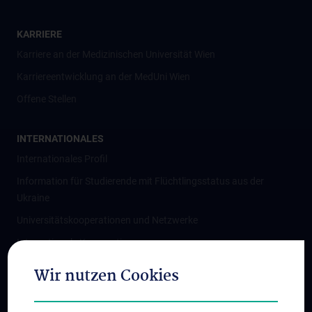
KARRIERE
Karriere an der Medizinischen Universität Wien
Karriereentwicklung an der MedUni Wien
Offene Stellen
INTERNATIONALES
Internationales Profil
Information für Studierende mit Flüchtlingsstatus aus der
Ukraine
Universitätskooperationen und Netzwerke
Internationale Kooperationen
Adjunct Professorships
Wir nutzen Cookies
Student & Staff Exchange
Das KPJ der MedUni Wien