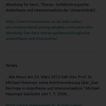
Abteilung für Herz-, Thorax-, Gefäßchirurgische
Anästhesie und Intensivmedizin der Universitätskli...
https://www.meduniwien.ac.at/web/ueber-
uns/events/detail/postgraduales-curriculum-klin-
abteilung-fuer-herz-thorax-gefaesschirurgische-
anaesthesie-und-intensivme/
News
...Alle News Am 25. März 2010 hält Univ. Prof. Dr.
Michael Hiesmayr seine Antrittsvorlesung über „Das
Normale in Anästhesie und Intensivmedizin.“ Michael
Hiesmayr bekleidet seit 1. 7. 2008...
https://www.meduniwien.ac.at/web/ueber-