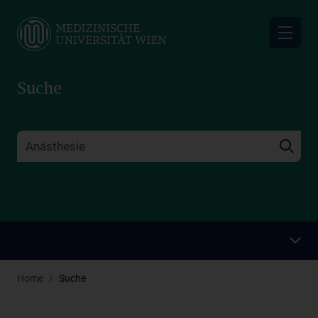
Skip
to
main
content
Suche
Home
Suche