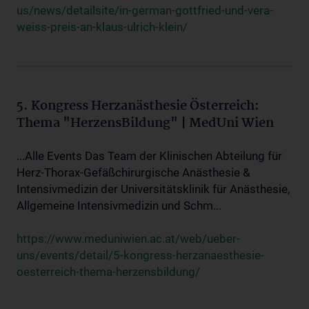
us/news/detailsite/in-german-gottfried-und-vera-
weiss-preis-an-klaus-ulrich-klein/
5. Kongress Herzanästhesie Österreich:
Thema "HerzensBildung" | MedUni Wien
...Alle Events Das Team der Klinischen Abteilung für
Herz-Thorax-Gefäßchirurgische Anästhesie &
Intensivmedizin der Universitätsklinik für Anästhesie,
Allgemeine Intensivmedizin und Schm...
https://www.meduniwien.ac.at/web/ueber-
uns/events/detail/5-kongress-herzanaesthesie-
oesterreich-thema-herzensbildung/