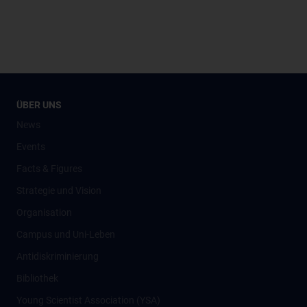
ÜBER UNS
News
Events
Facts & Figures
Strategie und Vision
Organisation
Campus und Uni-Leben
Antidiskriminierung
Bibliothek
Young Scientist Association (YSA)