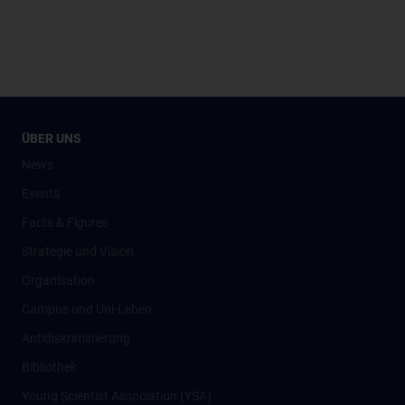
ÜBER UNS
News
Events
Facts & Figures
Strategie und Vision
Organisation
Campus und Uni-Leben
Antidiskriminierung
Bibliothek
Young Scientist Association (YSA)