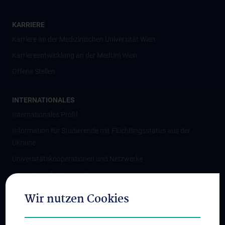
KARRIERE
Karriere an der Medizinischen Universität Wien
Karriereentwicklung an der MedUni Wien
Offene Stellen
INTERNATIONALES
Internationales Profil
Information für Studierende mit Flüchtlingsstatus aus der
Ukraine
Universitätskooperationen und Netzwerke
Internationale Kooperationen
Adjunct Professorships
Wir nutzen Cookies
Student & Staff Exchange
Das KPJ der MedUni Wien