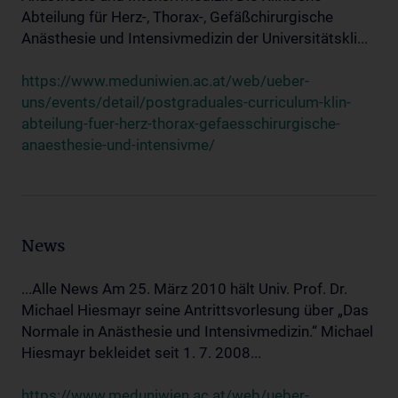
Abteilung für Herz-, Thorax-, Gefäßchirurgische
Anästhesie und Intensivmedizin der Universitätskli...
https://www.meduniwien.ac.at/web/ueber-
uns/events/detail/postgraduales-curriculum-klin-
abteilung-fuer-herz-thorax-gefaesschirurgische-
anaesthesie-und-intensivme/
News
...Alle News Am 25. März 2010 hält Univ. Prof. Dr.
Michael Hiesmayr seine Antrittsvorlesung über „Das
Normale in Anästhesie und Intensivmedizin.“ Michael
Hiesmayr bekleidet seit 1. 7. 2008...
https://www.meduniwien.ac.at/web/ueber-