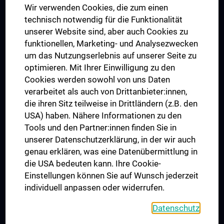
Wir verwenden Cookies, die zum einen
Graduiertentraining
technisch notwendig für die Funktionalität
Dual Career
unserer Website sind, aber auch Cookies zu
funktionellen, Marketing- und Analysezwecken
Trusted Reseach - Research Security - Foreign Interference
um das Nutzungserlebnis auf unserer Seite zu
UNESCO Lehrstuhl für Bioethik
optimieren. Mit Ihrer Einwilligung zu den
MUVI
Cookies werden sowohl von uns Daten
verarbeitet als auch von Drittanbieter:innen,
die ihren Sitz teilweise in Drittländern (z.B. den
USA) haben. Nähere Informationen zu den
Folgen Sie uns auf
Tools und den Partner:innen finden Sie in
unserer Datenschutzerklärung, in der wir auch
genau erklären, was eine Datenübermittlung in
die USA bedeuten kann. Ihre Cookie-
Einstellungen können Sie auf Wunsch jederzeit
individuell anpassen oder widerrufen.
PRESSE
JOBS
Datenschutz
MEDUNI SHOP