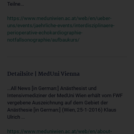
Teilne...
https://www.meduniwien.ac.at/web/en/ueber-
uns/events/jaehrliche-events/interdisziplinaere-
perioperative-echokardiographie-
notfallsonographie/aufbaukurs/
Detailsite | MedUni Vienna
...All News [in German:] Anästhesist und
Intensivmediziner der MedUni Wien erhält vom FWF
vergebene Auszeichnung auf dem Gebiet der
Anästhesie [in German:] (Wien, 25-1-2016) Klaus
Ulrich ...
https://www.meduniwien.ac.at/web/en/about-