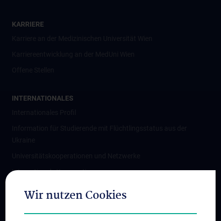
KARRIERE
Karriere an der Medizinischen Universität Wien
Karriereentwicklung an der MedUni Wien
Offene Stellen
INTERNATIONALES
Internationales Profil
Information für Studierende mit Flüchtlingsstatus aus der
Ukraine
Universitätskooperationen und Netzwerke
Internationale Kooperationen
Adjunct Professorships
Wir nutzen Cookies
Student & Staff Exchange
Das KPJ der MedUni Wien