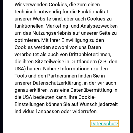
Wir verwenden Cookies, die zum einen
Graduiertentraining
technisch notwendig für die Funktionalität
Dual Career
unserer Website sind, aber auch Cookies zu
funktionellen, Marketing- und Analysezwecken
Trusted Reseach - Research Security - Foreign Interference
um das Nutzungserlebnis auf unserer Seite zu
UNESCO Lehrstuhl für Bioethik
optimieren. Mit Ihrer Einwilligung zu den
MUVI
Cookies werden sowohl von uns Daten
verarbeitet als auch von Drittanbieter:innen,
die ihren Sitz teilweise in Drittländern (z.B. den
USA) haben. Nähere Informationen zu den
Folgen Sie uns auf
Tools und den Partner:innen finden Sie in
unserer Datenschutzerklärung, in der wir auch
genau erklären, was eine Datenübermittlung in
die USA bedeuten kann. Ihre Cookie-
Einstellungen können Sie auf Wunsch jederzeit
individuell anpassen oder widerrufen.
PRESSE
JOBS
Datenschutz
MEDUNI SHOP