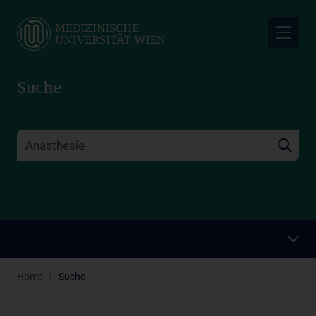
Skip
to
main
content
Suche
Home
Suche