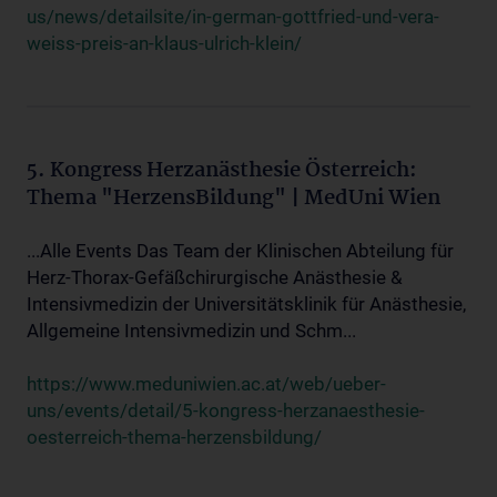
us/news/detailsite/in-german-gottfried-und-vera-
weiss-preis-an-klaus-ulrich-klein/
5. Kongress Herzanästhesie Österreich:
Thema "HerzensBildung" | MedUni Wien
...Alle Events Das Team der Klinischen Abteilung für
Herz-Thorax-Gefäßchirurgische Anästhesie &
Intensivmedizin der Universitätsklinik für Anästhesie,
Allgemeine Intensivmedizin und Schm...
https://www.meduniwien.ac.at/web/ueber-
uns/events/detail/5-kongress-herzanaesthesie-
oesterreich-thema-herzensbildung/