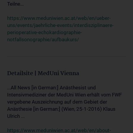
Teilne...
https://www.meduniwien.ac.at/web/en/ueber-
uns/events/jaehrliche-events/interdisziplinaere-
perioperative-echokardiographie-
notfallsonographie/aufbaukurs/
Detailsite | MedUni Vienna
...All News [in German:] Anästhesist und
Intensivmediziner der MedUni Wien erhält vom FWF
vergebene Auszeichnung auf dem Gebiet der
Anästhesie [in German:] (Wien, 25-1-2016) Klaus
Ulrich ...
https://www.meduniwien.ac.at/web/en/about-