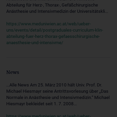
Abteilung für Herz-, Thorax-, Gefäßchirurgische
Anästhesie und Intensivmedizin der Universitätskli...
https://www.meduniwien.ac.at/web/ueber-
uns/events/detail/postgraduales-curriculum-klin-
abteilung-fuer-herz-thorax-gefaesschirurgische-
anaesthesie-und-intensivme/
News
...Alle News Am 25. März 2010 hält Univ. Prof. Dr.
Michael Hiesmayr seine Antrittsvorlesung über „Das
Normale in Anästhesie und Intensivmedizin.“ Michael
Hiesmayr bekleidet seit 1. 7. 2008...
https://www.meduniwien.ac.at/web/ueber-