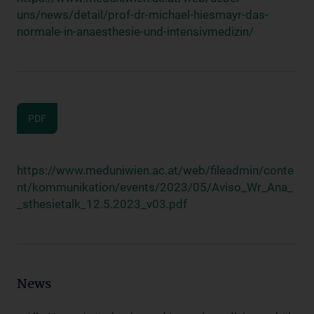
uns/news/detail/prof-dr-michael-hiesmayr-das-
normale-in-anaesthesie-und-intensivmedizin/
PDF
https://www.meduniwien.ac.at/web/fileadmin/conte
nt/kommunikation/events/2023/05/Aviso_Wr_Ana_
_sthesietalk_12.5.2023_v03.pdf
News