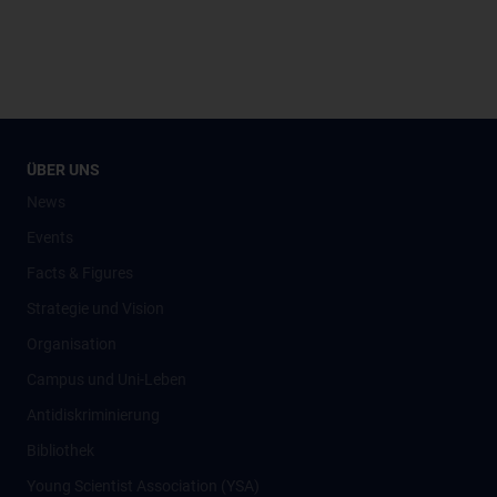
ÜBER UNS
News
Events
Facts & Figures
Strategie und Vision
Organisation
Campus und Uni-Leben
Antidiskriminierung
Bibliothek
Young Scientist Association (YSA)