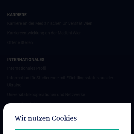
KARRIERE
Karriere an der Medizinischen Universität Wien
Karriereentwicklung an der MedUni Wien
Offene Stellen
INTERNATIONALES
Internationales Profil
Information für Studierende mit Flüchtlingsstatus aus der
Ukraine
Universitätskooperationen und Netzwerke
Internationale Kooperationen
Adjunct Professorships
Wir nutzen Cookies
Student & Staff Exchange
Das KPJ der MedUni Wien