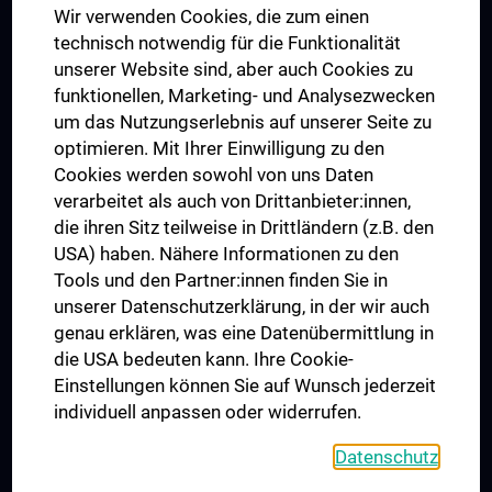
Wir verwenden Cookies, die zum einen
Graduiertentraining
technisch notwendig für die Funktionalität
Dual Career
unserer Website sind, aber auch Cookies zu
funktionellen, Marketing- und Analysezwecken
Trusted Reseach - Research Security - Foreign Interference
um das Nutzungserlebnis auf unserer Seite zu
UNESCO Lehrstuhl für Bioethik
optimieren. Mit Ihrer Einwilligung zu den
MUVI
Cookies werden sowohl von uns Daten
verarbeitet als auch von Drittanbieter:innen,
die ihren Sitz teilweise in Drittländern (z.B. den
USA) haben. Nähere Informationen zu den
Folgen Sie uns auf
Tools und den Partner:innen finden Sie in
unserer Datenschutzerklärung, in der wir auch
genau erklären, was eine Datenübermittlung in
die USA bedeuten kann. Ihre Cookie-
Einstellungen können Sie auf Wunsch jederzeit
individuell anpassen oder widerrufen.
PRESSE
JOBS
Datenschutz
MEDUNI SHOP