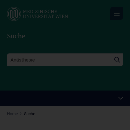
Skip
to
main
content
Suche
Home
Suche