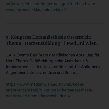
us/news/detailsite/in-german-gottfried-und-vera-
weiss-preis-an-klaus-ulrich-klein/
5. Kongress Herzanästhesie Österreich:
Thema "HerzensBildung" | MedUni Wien
...Alle Events Das Team der Klinischen Abteilung für
Herz-Thorax-Gefäßchirurgische Anästhesie &
Intensivmedizin der Universitätsklinik für Anästhesie,
Allgemeine Intensivmedizin und Schm...
https://www.meduniwien.ac.at/web/ueber-
uns/events/detail/5-kongress-herzanaesthesie-
oesterreich-thema-herzensbildung/