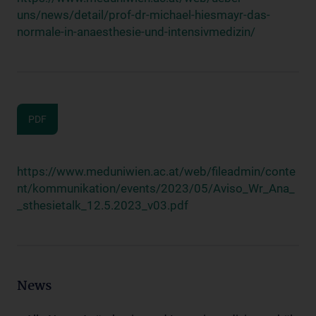
uns/news/detail/prof-dr-michael-hiesmayr-das-
normale-in-anaesthesie-und-intensivmedizin/
PDF
https://www.meduniwien.ac.at/web/fileadmin/conte
nt/kommunikation/events/2023/05/Aviso_Wr_Ana_
_sthesietalk_12.5.2023_v03.pdf
News