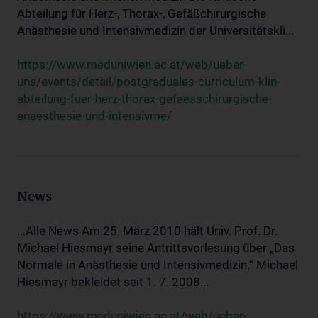
Abteilung für Herz-, Thorax-, Gefäßchirurgische
Anästhesie und Intensivmedizin der Universitätskli...
https://www.meduniwien.ac.at/web/ueber-
uns/events/detail/postgraduales-curriculum-klin-
abteilung-fuer-herz-thorax-gefaesschirurgische-
anaesthesie-und-intensivme/
News
...Alle News Am 25. März 2010 hält Univ. Prof. Dr.
Michael Hiesmayr seine Antrittsvorlesung über „Das
Normale in Anästhesie und Intensivmedizin.“ Michael
Hiesmayr bekleidet seit 1. 7. 2008...
https://www.meduniwien.ac.at/web/ueber-