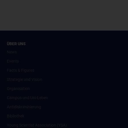
ÜBER UNS
News
Events
Facts & Figures
Strategie und Vision
Organisation
Campus und Uni-Leben
Antidiskriminierung
Bibliothek
Young Scientist Association (YSA)