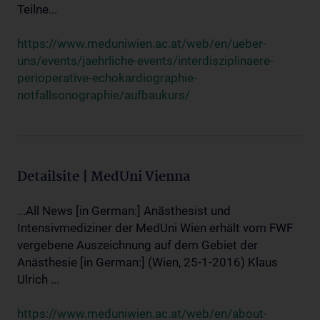
Teilne...
https://www.meduniwien.ac.at/web/en/ueber-
uns/events/jaehrliche-events/interdisziplinaere-
perioperative-echokardiographie-
notfallsonographie/aufbaukurs/
Detailsite | MedUni Vienna
...All News [in German:] Anästhesist und
Intensivmediziner der MedUni Wien erhält vom FWF
vergebene Auszeichnung auf dem Gebiet der
Anästhesie [in German:] (Wien, 25-1-2016) Klaus
Ulrich ...
https://www.meduniwien.ac.at/web/en/about-