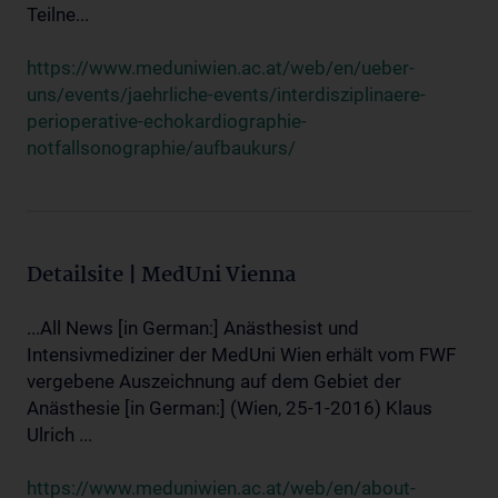
Teilne...
https://www.meduniwien.ac.at/web/en/ueber-
uns/events/jaehrliche-events/interdisziplinaere-
perioperative-echokardiographie-
notfallsonographie/aufbaukurs/
Detailsite | MedUni Vienna
...All News [in German:] Anästhesist und
Intensivmediziner der MedUni Wien erhält vom FWF
vergebene Auszeichnung auf dem Gebiet der
Anästhesie [in German:] (Wien, 25-1-2016) Klaus
Ulrich ...
https://www.meduniwien.ac.at/web/en/about-