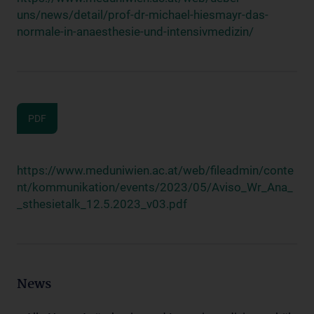
uns/news/detail/prof-dr-michael-hiesmayr-das-
normale-in-anaesthesie-und-intensivmedizin/
PDF
https://www.meduniwien.ac.at/web/fileadmin/conte
nt/kommunikation/events/2023/05/Aviso_Wr_Ana_
_sthesietalk_12.5.2023_v03.pdf
News