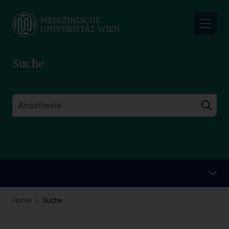
Skip
to
main
content
Suche
Home
Suche