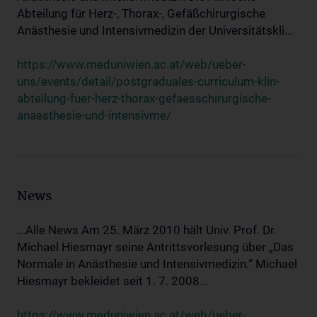
Abteilung für Herz-, Thorax-, Gefäßchirurgische
Anästhesie und Intensivmedizin der Universitätskli...
https://www.meduniwien.ac.at/web/ueber-
uns/events/detail/postgraduales-curriculum-klin-
abteilung-fuer-herz-thorax-gefaesschirurgische-
anaesthesie-und-intensivme/
News
...Alle News Am 25. März 2010 hält Univ. Prof. Dr.
Michael Hiesmayr seine Antrittsvorlesung über „Das
Normale in Anästhesie und Intensivmedizin.“ Michael
Hiesmayr bekleidet seit 1. 7. 2008...
https://www.meduniwien.ac.at/web/ueber-