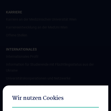
KARRIERE
Karriere an der Medizinischen Universität Wien
Karriereentwicklung an der MedUni Wien
Offene Stellen
INTERNATIONALES
Internationales Profil
Information für Studierende mit Flüchtlingsstatus aus der
Ukraine
Universitätskooperationen und Netzwerke
Internationale Kooperationen
Adjunct Professorships
Wir nutzen Cookies
Student & Staff Exchange
Das KPJ der MedUni Wien