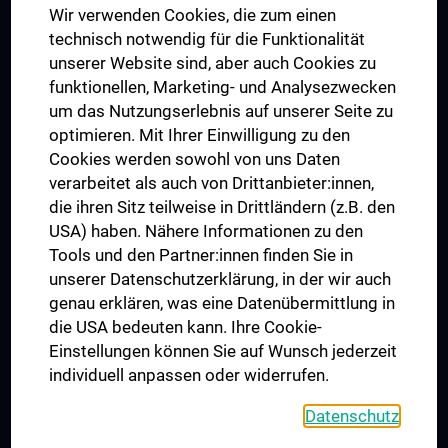
Wir verwenden Cookies, die zum einen
Graduiertentraining
technisch notwendig für die Funktionalität
Dual Career
unserer Website sind, aber auch Cookies zu
funktionellen, Marketing- und Analysezwecken
Trusted Reseach - Research Security - Foreign Interference
um das Nutzungserlebnis auf unserer Seite zu
UNESCO Lehrstuhl für Bioethik
optimieren. Mit Ihrer Einwilligung zu den
MUVI
Cookies werden sowohl von uns Daten
verarbeitet als auch von Drittanbieter:innen,
die ihren Sitz teilweise in Drittländern (z.B. den
USA) haben. Nähere Informationen zu den
Folgen Sie uns auf
Tools und den Partner:innen finden Sie in
unserer Datenschutzerklärung, in der wir auch
genau erklären, was eine Datenübermittlung in
die USA bedeuten kann. Ihre Cookie-
Einstellungen können Sie auf Wunsch jederzeit
individuell anpassen oder widerrufen.
PRESSE
JOBS
Datenschutz
MEDUNI SHOP