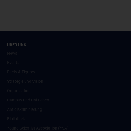
ÜBER UNS
News
Events
Facts & Figures
Strategie und Vision
Organisation
Campus und Uni-Leben
Antidiskriminierung
Bibliothek
Young Scientist Association (YSA)