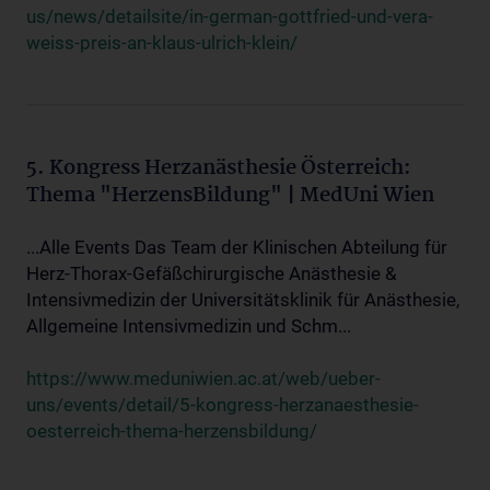
us/news/detailsite/in-german-gottfried-und-vera-
weiss-preis-an-klaus-ulrich-klein/
5. Kongress Herzanästhesie Österreich:
Thema "HerzensBildung" | MedUni Wien
...Alle Events Das Team der Klinischen Abteilung für
Herz-Thorax-Gefäßchirurgische Anästhesie &
Intensivmedizin der Universitätsklinik für Anästhesie,
Allgemeine Intensivmedizin und Schm...
https://www.meduniwien.ac.at/web/ueber-
uns/events/detail/5-kongress-herzanaesthesie-
oesterreich-thema-herzensbildung/