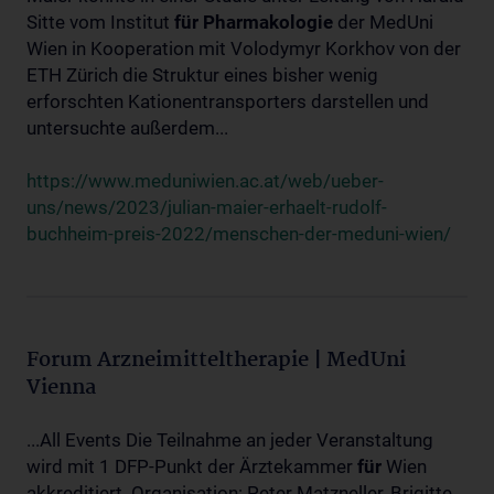
Sitte vom Institut
für
Pharmakologie
der MedUni
Wien in Kooperation mit Volodymyr Korkhov von der
ETH Zürich die Struktur eines bisher wenig
erforschten Kationentransporters darstellen und
untersuchte außerdem...
https://www.meduniwien.ac.at/web/ueber-
uns/news/2023/julian-maier-erhaelt-rudolf-
buchheim-preis-2022/menschen-der-meduni-wien/
Forum Arzneimitteltherapie | MedUni
Vienna
...All Events Die Teilnahme an jeder Veranstaltung
wird mit 1 DFP-Punkt der Ärztekammer
für
Wien
akkreditiert. Organisation: Peter Matzneller, Brigitte