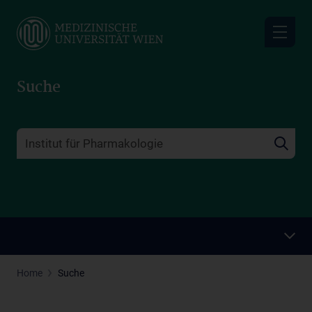
Skip
to
main
content
Suche
Home
Suche