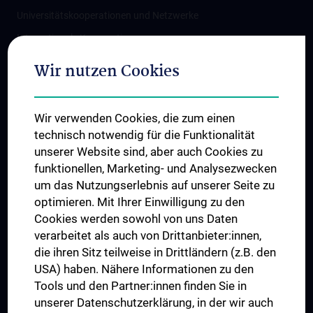
Universitätskooperationen und Netzwerke
Internationale Kooperationen
Adjunct Professorships
Wir nutzen Cookies
Student & Staff Exchange
Das KPJ der MedUni Wien
Wir verwenden Cookies, die zum einen
Graduiertentraining
technisch notwendig für die Funktionalität
Dual Career
unserer Website sind, aber auch Cookies zu
funktionellen, Marketing- und Analysezwecken
Trusted Reseach - Research Security - Foreign Interference
um das Nutzungserlebnis auf unserer Seite zu
UNESCO Lehrstuhl für Bioethik
optimieren. Mit Ihrer Einwilligung zu den
MUVI
Cookies werden sowohl von uns Daten
verarbeitet als auch von Drittanbieter:innen,
die ihren Sitz teilweise in Drittländern (z.B. den
USA) haben. Nähere Informationen zu den
Folgen Sie uns auf
Tools und den Partner:innen finden Sie in
unserer Datenschutzerklärung, in der wir auch