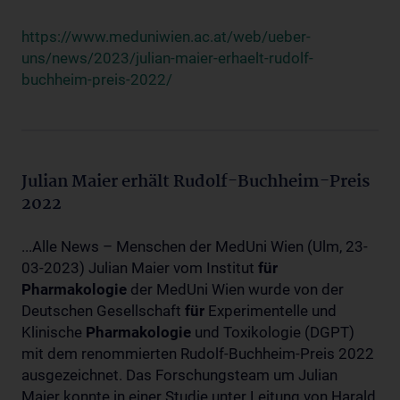
https://www.meduniwien.ac.at/web/ueber-
uns/news/2023/julian-maier-erhaelt-rudolf-
buchheim-preis-2022/
Julian Maier erhält Rudolf-Buchheim-Preis
2022
...Alle News – Menschen der MedUni Wien (Ulm, 23-
03-2023) Julian Maier vom Institut
für
Pharmakologie
der MedUni Wien wurde von der
Deutschen Gesellschaft
für
Experimentelle und
Klinische
Pharmakologie
und Toxikologie (DGPT)
mit dem renommierten Rudolf-Buchheim-Preis 2022
ausgezeichnet. Das Forschungsteam um Julian
Maier konnte in einer Studie unter Leitung von Harald