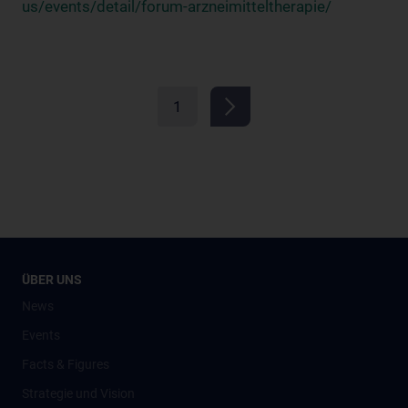
us/events/detail/forum-arzneimitteltherapie/
1
ÜBER UNS
News
Events
Facts & Figures
Strategie und Vision