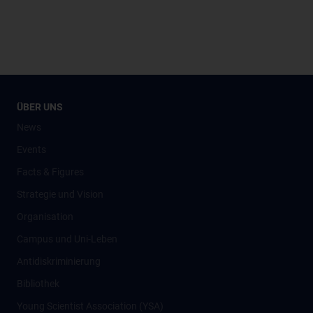
ÜBER UNS
News
Events
Facts & Figures
Strategie und Vision
Organisation
Campus und Uni-Leben
Antidiskriminierung
Bibliothek
Young Scientist Association (YSA)