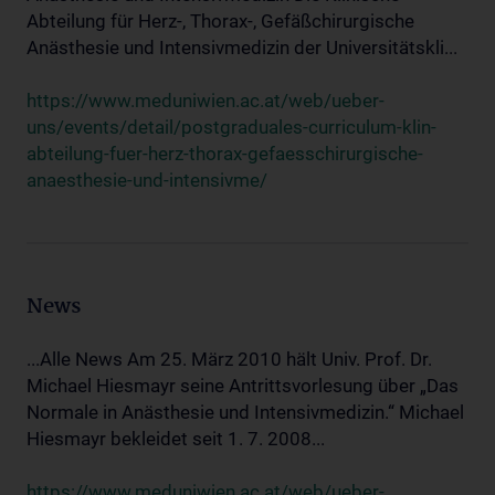
Abteilung für Herz-, Thorax-, Gefäßchirurgische
Anästhesie und Intensivmedizin der Universitätskli...
https://www.meduniwien.ac.at/web/ueber-
uns/events/detail/postgraduales-curriculum-klin-
abteilung-fuer-herz-thorax-gefaesschirurgische-
anaesthesie-und-intensivme/
News
...Alle News Am 25. März 2010 hält Univ. Prof. Dr.
Michael Hiesmayr seine Antrittsvorlesung über „Das
Normale in Anästhesie und Intensivmedizin.“ Michael
Hiesmayr bekleidet seit 1. 7. 2008...
https://www.meduniwien.ac.at/web/ueber-