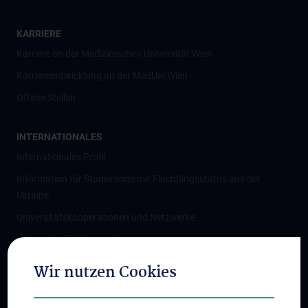
KARRIERE
Karriere an der Medizinischen Universität Wien
Karriereentwicklung an der MedUni Wien
Offene Stellen
INTERNATIONALES
Internationales Profil
Information für Studierende mit Flüchtlingsstatus aus der
Ukraine
Universitätskooperationen und Netzwerke
Internationale Kooperationen
Adjunct Professorships
Wir nutzen Cookies
Student & Staff Exchange
Das KPJ der MedUni Wien