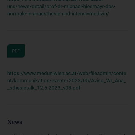
uns/news/detail/prof-dr-michael-hiesmayr-das-
normale-in-anaesthesie-und-intensivmedizin/
PDF
https://www.meduniwien.ac.at/web/fileadmin/conte
nt/kommunikation/events/2023/05/Aviso_Wr_Ana_
_sthesietalk_12.5.2023_v03.pdf
News