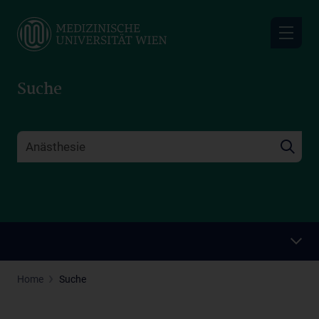
Skip
to
main
content
Suche
Home
Suche