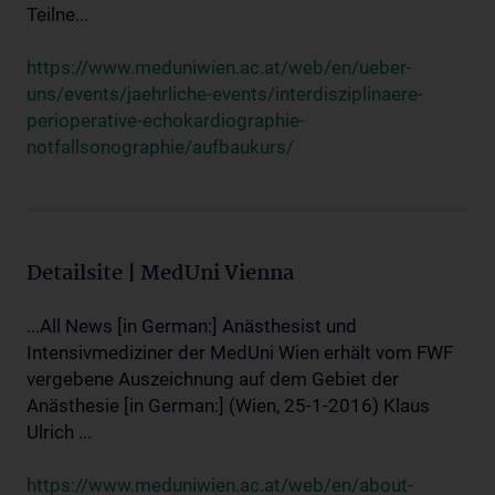
Teilne...
https://www.meduniwien.ac.at/web/en/ueber-
uns/events/jaehrliche-events/interdisziplinaere-
perioperative-echokardiographie-
notfallsonographie/aufbaukurs/
Detailsite | MedUni Vienna
...All News [in German:] Anästhesist und
Intensivmediziner der MedUni Wien erhält vom FWF
vergebene Auszeichnung auf dem Gebiet der
Anästhesie [in German:] (Wien, 25-1-2016) Klaus
Ulrich ...
https://www.meduniwien.ac.at/web/en/about-