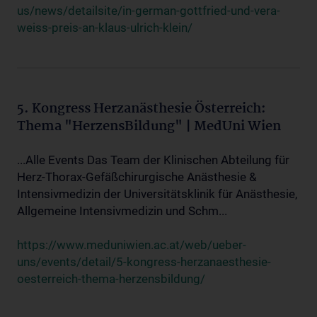
us/news/detailsite/in-german-gottfried-und-vera-
weiss-preis-an-klaus-ulrich-klein/
5. Kongress Herzanästhesie Österreich:
Thema "HerzensBildung" | MedUni Wien
...Alle Events Das Team der Klinischen Abteilung für
Herz-Thorax-Gefäßchirurgische Anästhesie &
Intensivmedizin der Universitätsklinik für Anästhesie,
Allgemeine Intensivmedizin und Schm...
https://www.meduniwien.ac.at/web/ueber-
uns/events/detail/5-kongress-herzanaesthesie-
oesterreich-thema-herzensbildung/