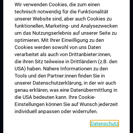
Wir verwenden Cookies, die zum einen
Graduiertentraining
technisch notwendig für die Funktionalität
Dual Career
unserer Website sind, aber auch Cookies zu
funktionellen, Marketing- und Analysezwecken
Trusted Reseach - Research Security - Foreign Interference
um das Nutzungserlebnis auf unserer Seite zu
UNESCO Lehrstuhl für Bioethik
optimieren. Mit Ihrer Einwilligung zu den
MUVI
Cookies werden sowohl von uns Daten
verarbeitet als auch von Drittanbieter:innen,
die ihren Sitz teilweise in Drittländern (z.B. den
USA) haben. Nähere Informationen zu den
Folgen Sie uns auf
Tools und den Partner:innen finden Sie in
unserer Datenschutzerklärung, in der wir auch
genau erklären, was eine Datenübermittlung in
die USA bedeuten kann. Ihre Cookie-
Einstellungen können Sie auf Wunsch jederzeit
individuell anpassen oder widerrufen.
PRESSE
JOBS
Datenschutz
MEDUNI SHOP