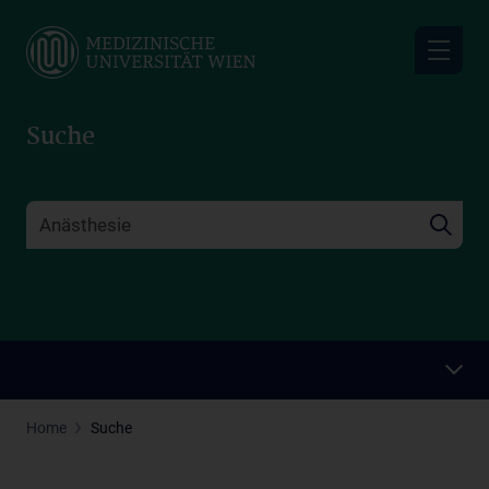
Skip
to
main
content
Suche
Home
Suche