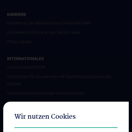
KARRIERE
Karriere an der Medizinischen Universität Wien
Karriereentwicklung an der MedUni Wien
Offene Stellen
INTERNATIONALES
Internationales Profil
Information für Studierende mit Flüchtlingsstatus aus der
Ukraine
Universitätskooperationen und Netzwerke
Internationale Kooperationen
Adjunct Professorships
Wir nutzen Cookies
Student & Staff Exchange
Das KPJ der MedUni Wien