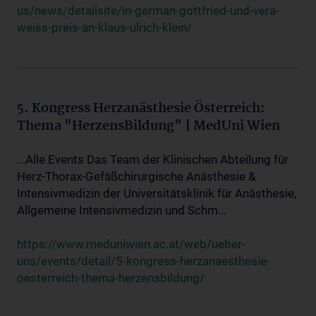
us/news/detailsite/in-german-gottfried-und-vera-
weiss-preis-an-klaus-ulrich-klein/
5. Kongress Herzanästhesie Österreich:
Thema "HerzensBildung" | MedUni Wien
...Alle Events Das Team der Klinischen Abteilung für
Herz-Thorax-Gefäßchirurgische Anästhesie &
Intensivmedizin der Universitätsklinik für Anästhesie,
Allgemeine Intensivmedizin und Schm...
https://www.meduniwien.ac.at/web/ueber-
uns/events/detail/5-kongress-herzanaesthesie-
oesterreich-thema-herzensbildung/