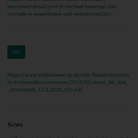
uns/news/detail/prof-dr-michael-hiesmayr-das-
normale-in-anaesthesie-und-intensivmedizin/
PDF
https://www.meduniwien.ac.at/web/fileadmin/conte
nt/kommunikation/events/2023/05/Aviso_Wr_Ana_
_sthesietalk_12.5.2023_v03.pdf
News