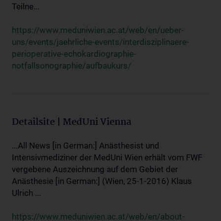
Teilne...
https://www.meduniwien.ac.at/web/en/ueber-
uns/events/jaehrliche-events/interdisziplinaere-
perioperative-echokardiographie-
notfallsonographie/aufbaukurs/
Detailsite | MedUni Vienna
...All News [in German:] Anästhesist und
Intensivmediziner der MedUni Wien erhält vom FWF
vergebene Auszeichnung auf dem Gebiet der
Anästhesie [in German:] (Wien, 25-1-2016) Klaus
Ulrich ...
https://www.meduniwien.ac.at/web/en/about-