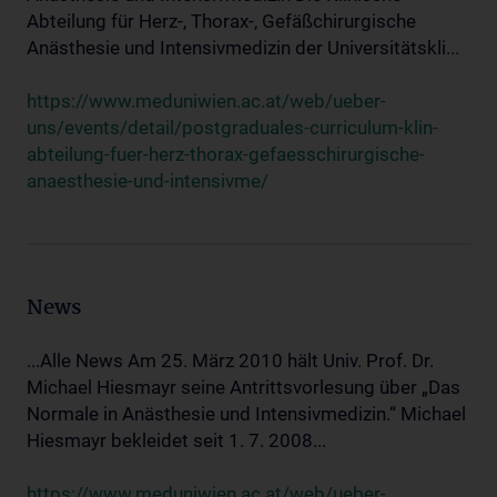
Abteilung für Herz-, Thorax-, Gefäßchirurgische
Anästhesie und Intensivmedizin der Universitätskli...
https://www.meduniwien.ac.at/web/ueber-
uns/events/detail/postgraduales-curriculum-klin-
abteilung-fuer-herz-thorax-gefaesschirurgische-
anaesthesie-und-intensivme/
News
...Alle News Am 25. März 2010 hält Univ. Prof. Dr.
Michael Hiesmayr seine Antrittsvorlesung über „Das
Normale in Anästhesie und Intensivmedizin.“ Michael
Hiesmayr bekleidet seit 1. 7. 2008...
https://www.meduniwien.ac.at/web/ueber-