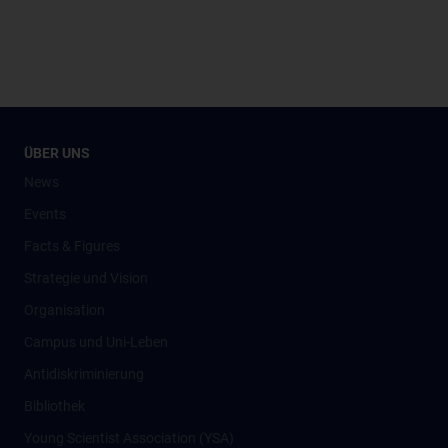
ÜBER UNS
News
Events
Facts & Figures
Strategie und Vision
Organisation
Campus und Uni-Leben
Antidiskriminierung
Bibliothek
Young Scientist Association (YSA)