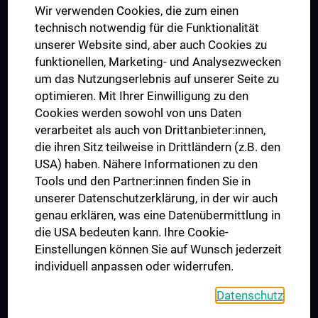
Wir verwenden Cookies, die zum einen
Graduiertentraining
technisch notwendig für die Funktionalität
Dual Career
unserer Website sind, aber auch Cookies zu
funktionellen, Marketing- und Analysezwecken
Trusted Reseach - Research Security - Foreign Interference
um das Nutzungserlebnis auf unserer Seite zu
UNESCO Lehrstuhl für Bioethik
optimieren. Mit Ihrer Einwilligung zu den
MUVI
Cookies werden sowohl von uns Daten
verarbeitet als auch von Drittanbieter:innen,
die ihren Sitz teilweise in Drittländern (z.B. den
USA) haben. Nähere Informationen zu den
Folgen Sie uns auf
Tools und den Partner:innen finden Sie in
unserer Datenschutzerklärung, in der wir auch
genau erklären, was eine Datenübermittlung in
die USA bedeuten kann. Ihre Cookie-
Einstellungen können Sie auf Wunsch jederzeit
individuell anpassen oder widerrufen.
PRESSE
JOBS
Datenschutz
MEDUNI SHOP