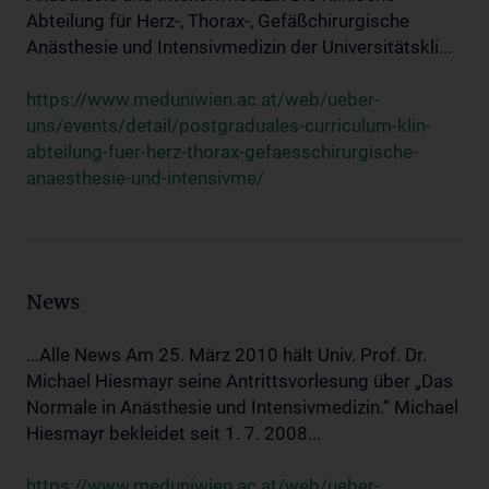
Abteilung für Herz-, Thorax-, Gefäßchirurgische
Anästhesie und Intensivmedizin der Universitätskli...
https://www.meduniwien.ac.at/web/ueber-
uns/events/detail/postgraduales-curriculum-klin-
abteilung-fuer-herz-thorax-gefaesschirurgische-
anaesthesie-und-intensivme/
News
...Alle News Am 25. März 2010 hält Univ. Prof. Dr.
Michael Hiesmayr seine Antrittsvorlesung über „Das
Normale in Anästhesie und Intensivmedizin.“ Michael
Hiesmayr bekleidet seit 1. 7. 2008...
https://www.meduniwien.ac.at/web/ueber-