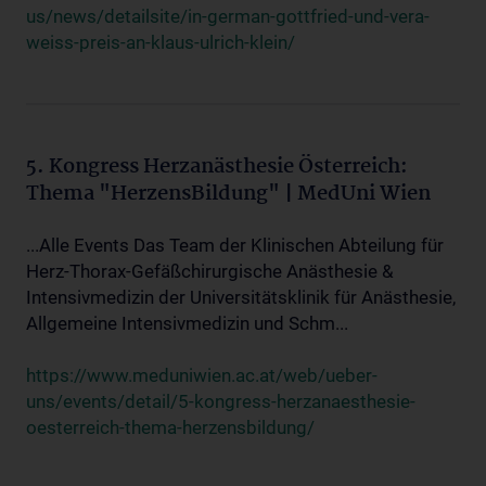
us/news/detailsite/in-german-gottfried-und-vera-
weiss-preis-an-klaus-ulrich-klein/
5. Kongress Herzanästhesie Österreich:
Thema "HerzensBildung" | MedUni Wien
...Alle Events Das Team der Klinischen Abteilung für
Herz-Thorax-Gefäßchirurgische Anästhesie &
Intensivmedizin der Universitätsklinik für Anästhesie,
Allgemeine Intensivmedizin und Schm...
https://www.meduniwien.ac.at/web/ueber-
uns/events/detail/5-kongress-herzanaesthesie-
oesterreich-thema-herzensbildung/