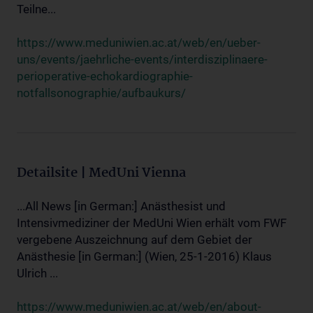
Teilne...
https://www.meduniwien.ac.at/web/en/ueber-
uns/events/jaehrliche-events/interdisziplinaere-
perioperative-echokardiographie-
notfallsonographie/aufbaukurs/
Detailsite | MedUni Vienna
...All News [in German:] Anästhesist und
Intensivmediziner der MedUni Wien erhält vom FWF
vergebene Auszeichnung auf dem Gebiet der
Anästhesie [in German:] (Wien, 25-1-2016) Klaus
Ulrich ...
https://www.meduniwien.ac.at/web/en/about-