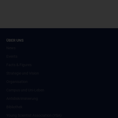
ÜBER UNS
News
Events
Facts & Figures
Strategie und Vision
Organisation
Campus und Uni-Leben
Antidiskriminierung
Bibliothek
Young Scientist Association (YSA)