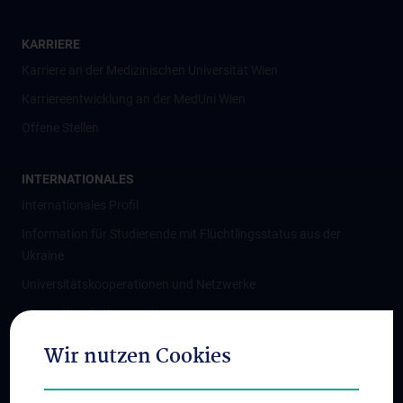
KARRIERE
Karriere an der Medizinischen Universität Wien
Karriereentwicklung an der MedUni Wien
Offene Stellen
INTERNATIONALES
Internationales Profil
Information für Studierende mit Flüchtlingsstatus aus der
Ukraine
Universitätskooperationen und Netzwerke
Internationale Kooperationen
Adjunct Professorships
Wir nutzen Cookies
Student & Staff Exchange
Das KPJ der MedUni Wien