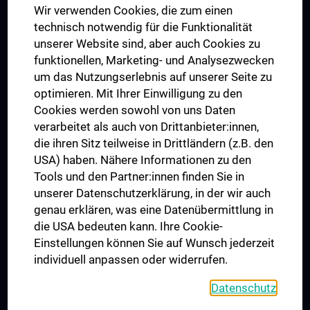
Wir verwenden Cookies, die zum einen
Graduiertentraining
technisch notwendig für die Funktionalität
Dual Career
unserer Website sind, aber auch Cookies zu
funktionellen, Marketing- und Analysezwecken
Trusted Reseach - Research Security - Foreign Interference
um das Nutzungserlebnis auf unserer Seite zu
UNESCO Lehrstuhl für Bioethik
optimieren. Mit Ihrer Einwilligung zu den
MUVI
Cookies werden sowohl von uns Daten
verarbeitet als auch von Drittanbieter:innen,
die ihren Sitz teilweise in Drittländern (z.B. den
USA) haben. Nähere Informationen zu den
Folgen Sie uns auf
Tools und den Partner:innen finden Sie in
unserer Datenschutzerklärung, in der wir auch
genau erklären, was eine Datenübermittlung in
die USA bedeuten kann. Ihre Cookie-
Einstellungen können Sie auf Wunsch jederzeit
individuell anpassen oder widerrufen.
PRESSE
JOBS
Datenschutz
MEDUNI SHOP