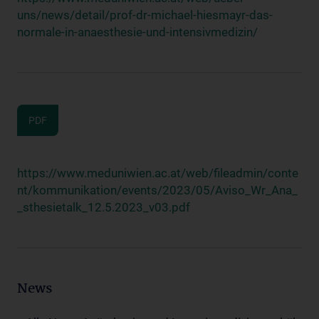
uns/news/detail/prof-dr-michael-hiesmayr-das-
normale-in-anaesthesie-und-intensivmedizin/
PDF
https://www.meduniwien.ac.at/web/fileadmin/conte
nt/kommunikation/events/2023/05/Aviso_Wr_Ana_
_sthesietalk_12.5.2023_v03.pdf
News