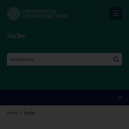
Skip
to
main
content
Suche
Home
Suche