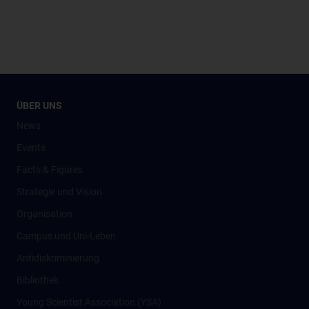
ÜBER UNS
News
Events
Facts & Figures
Strategie und Vision
Organisation
Campus und Uni-Leben
Antidiskriminierung
Bibliothek
Young Scientist Association (YSA)