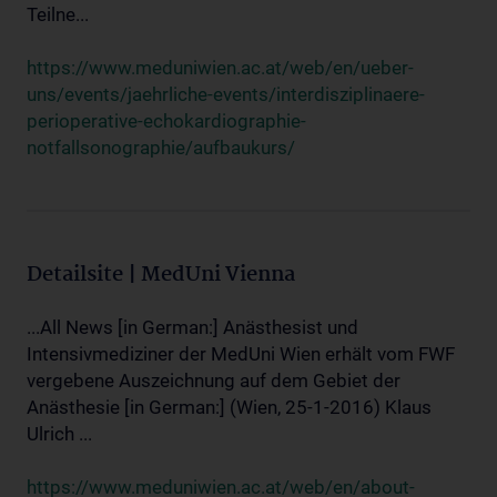
Teilne...
https://www.meduniwien.ac.at/web/en/ueber-
uns/events/jaehrliche-events/interdisziplinaere-
perioperative-echokardiographie-
notfallsonographie/aufbaukurs/
Detailsite | MedUni Vienna
...All News [in German:] Anästhesist und
Intensivmediziner der MedUni Wien erhält vom FWF
vergebene Auszeichnung auf dem Gebiet der
Anästhesie [in German:] (Wien, 25-1-2016) Klaus
Ulrich ...
https://www.meduniwien.ac.at/web/en/about-