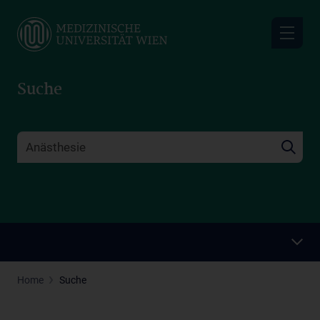
Skip
to
main
content
Suche
Home
Suche