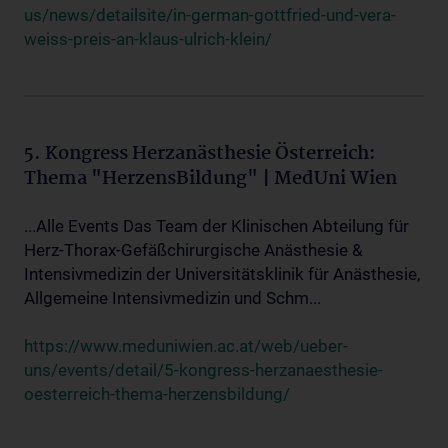
us/news/detailsite/in-german-gottfried-und-vera-
weiss-preis-an-klaus-ulrich-klein/
5. Kongress Herzanästhesie Österreich:
Thema "HerzensBildung" | MedUni Wien
...Alle Events Das Team der Klinischen Abteilung für
Herz-Thorax-Gefäßchirurgische Anästhesie &
Intensivmedizin der Universitätsklinik für Anästhesie,
Allgemeine Intensivmedizin und Schm...
https://www.meduniwien.ac.at/web/ueber-
uns/events/detail/5-kongress-herzanaesthesie-
oesterreich-thema-herzensbildung/