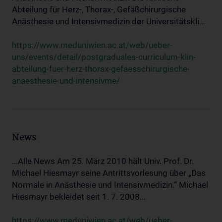
Abteilung für Herz-, Thorax-, Gefäßchirurgische
Anästhesie und Intensivmedizin der Universitätskli...
https://www.meduniwien.ac.at/web/ueber-
uns/events/detail/postgraduales-curriculum-klin-
abteilung-fuer-herz-thorax-gefaesschirurgische-
anaesthesie-und-intensivme/
News
...Alle News Am 25. März 2010 hält Univ. Prof. Dr.
Michael Hiesmayr seine Antrittsvorlesung über „Das
Normale in Anästhesie und Intensivmedizin.“ Michael
Hiesmayr bekleidet seit 1. 7. 2008...
https://www.meduniwien.ac.at/web/ueber-