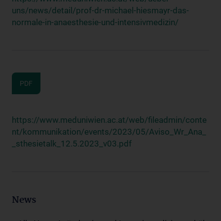
uns/news/detail/prof-dr-michael-hiesmayr-das-
normale-in-anaesthesie-und-intensivmedizin/
PDF
https://www.meduniwien.ac.at/web/fileadmin/conte
nt/kommunikation/events/2023/05/Aviso_Wr_Ana_
_sthesietalk_12.5.2023_v03.pdf
News