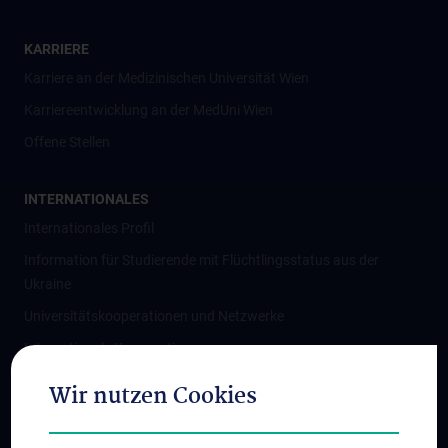
KARRIERE
Karriere an der Medizinischen Universität Wien
Karriereentwicklung an der MedUni Wien
Offene Stellen
INTERNATIONALES
Internationales Profil
Information für Studierende mit Flüchtlingsstatus aus der
Ukraine
Universitätskooperationen und Netzwerke
Internationale Kooperationen
Adjunct Professorships
Wir nutzen Cookies
Student & Staff Exchange
Das KPJ der MedUni Wien