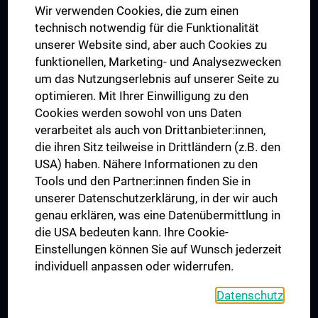
Wir verwenden Cookies, die zum einen
Graduiertentraining
technisch notwendig für die Funktionalität
Dual Career
unserer Website sind, aber auch Cookies zu
funktionellen, Marketing- und Analysezwecken
Trusted Reseach - Research Security - Foreign Interference
um das Nutzungserlebnis auf unserer Seite zu
UNESCO Lehrstuhl für Bioethik
optimieren. Mit Ihrer Einwilligung zu den
MUVI
Cookies werden sowohl von uns Daten
verarbeitet als auch von Drittanbieter:innen,
die ihren Sitz teilweise in Drittländern (z.B. den
USA) haben. Nähere Informationen zu den
Folgen Sie uns auf
Tools und den Partner:innen finden Sie in
unserer Datenschutzerklärung, in der wir auch
genau erklären, was eine Datenübermittlung in
die USA bedeuten kann. Ihre Cookie-
Einstellungen können Sie auf Wunsch jederzeit
individuell anpassen oder widerrufen.
PRESSE
JOBS
Datenschutz
MEDUNI SHOP