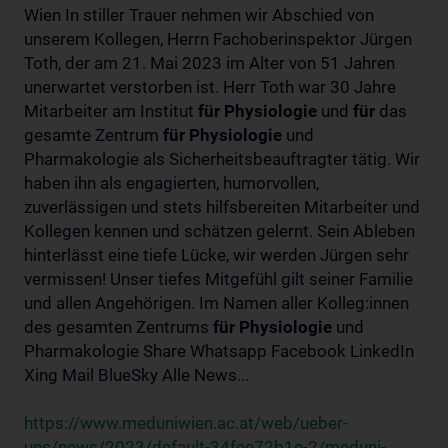
Wien In stiller Trauer nehmen wir Abschied von
unserem Kollegen, Herrn Fachoberinspektor Jürgen
Toth, der am 21. Mai 2023 im Alter von 51 Jahren
unerwartet verstorben ist. Herr Toth war 30 Jahre
Mitarbeiter am Institut
für
Physiologie
und
für
das
gesamte Zentrum
für
Physiologie
und
Pharmakologie als Sicherheitsbeauftragter tätig. Wir
haben ihn als engagierten, humorvollen,
zuverlässigen und stets hilfsbereiten Mitarbeiter und
Kollegen kennen und schätzen gelernt. Sein Ableben
hinterlässt eine tiefe Lücke, wir werden Jürgen sehr
vermissen! Unser tiefes Mitgefühl gilt seiner Familie
und allen Angehörigen. Im Namen aller Kolleg:innen
des gesamten Zentrums
für
Physiologie
und
Pharmakologie Share Whatsapp Facebook LinkedIn
Xing Mail BlueSky Alle News...
https://www.meduniwien.ac.at/web/ueber-
uns/news/2023/default-34fee72b1e-2/meduni-