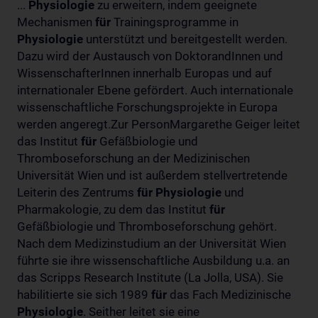
...
Physiologie
zu erweitern, indem geeignete
Mechanismen
für
Trainingsprogramme in
Physiologie
unterstützt und bereitgestellt werden.
Dazu wird der Austausch von DoktorandInnen und
WissenschafterInnen innerhalb Europas und auf
internationaler Ebene gefördert. Auch internationale
wissenschaftliche Forschungsprojekte in Europa
werden angeregt.Zur PersonMargarethe Geiger leitet
das Institut
für
Gefäßbiologie und
Thromboseforschung an der Medizinischen
Universität Wien und ist außerdem stellvertretende
Leiterin des Zentrums
für
Physiologie
und
Pharmakologie, zu dem das Institut
für
Gefäßbiologie und Thromboseforschung gehört.
Nach dem Medizinstudium an der Universität Wien
führte sie ihre wissenschaftliche Ausbildung u.a. an
das Scripps Research Institute (La Jolla, USA). Sie
habilitierte sie sich 1989
für
das Fach Medizinische
Physiologie
. Seither leitet sie eine