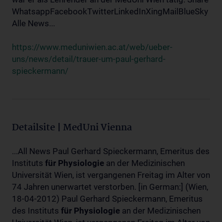
WhatsappFacebookTwitterLinkedInXingMailBlueSky
Alle News...
https://www.meduniwien.ac.at/web/ueber-
uns/news/detail/trauer-um-paul-gerhard-
spieckermann/
Detailsite | MedUni Vienna
...All News Paul Gerhard Spieckermann, Emeritus des
Instituts
für
Physiologie
an der Medizinischen
Universität Wien, ist vergangenen Freitag im Alter von
74 Jahren unerwartet verstorben. [in German:] (Wien,
18-04-2012) Paul Gerhard Spieckermann, Emeritus
des Instituts
für
Physiologie
an der Medizinischen