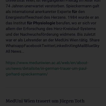
Universität Wien, ist vergangenen Freitag im Alter von
74 Jahren unerwartet verstorben. Spieckermann galt
als international anerkannter Experte
für
den
Energiestoffwechsel des Herzens. 1984 wurde er an
das Institut
für
Physiologie
berufen, wo er sich vor
allem der Erforschung des Herz-Kreislauf-Systems
und der Nachwuchsförderung widmete. Bis zuletzt
war er als Lehrender an der MedUni Wien tätig. Share
WhatsappFacebookTwitterLinkedInXingMailBlueSky
All News...
https://www.meduniwien.ac.at/web/en/about-
us/news/detailsite/in-german-trauer-um-paul-
gerhard-spieckermann/
MedUni Wien trauert um Jürgen Toth