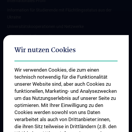
Internationales Profil
Information für Studierende mit Flüchtlingsstatus aus der
Ukraine
Universitätskooperationen und Netzwerke
Internationale Kooperationen
Adjunct Professorships
Wir nutzen Cookies
Student & Staff Exchange
Das KPJ der MedUni Wien
Wir verwenden Cookies, die zum einen
Graduiertentraining
technisch notwendig für die Funktionalität
Dual Career
unserer Website sind, aber auch Cookies zu
funktionellen, Marketing- und Analysezwecken
Trusted Reseach - Research Security - Foreign Interference
um das Nutzungserlebnis auf unserer Seite zu
UNESCO Lehrstuhl für Bioethik
optimieren. Mit Ihrer Einwilligung zu den
MUVI
Cookies werden sowohl von uns Daten
verarbeitet als auch von Drittanbieter:innen,
die ihren Sitz teilweise in Drittländern (z.B. den