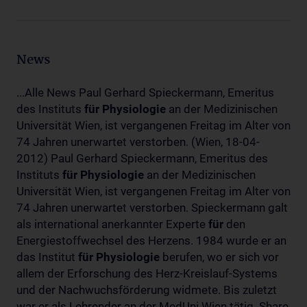
News
...Alle News Paul Gerhard Spieckermann, Emeritus
des Instituts
für
Physiologie
an der Medizinischen
Universität Wien, ist vergangenen Freitag im Alter von
74 Jahren unerwartet verstorben. (Wien, 18-04-
2012) Paul Gerhard Spieckermann, Emeritus des
Instituts
für
Physiologie
an der Medizinischen
Universität Wien, ist vergangenen Freitag im Alter von
74 Jahren unerwartet verstorben. Spieckermann galt
als international anerkannter Experte
für
den
Energiestoffwechsel des Herzens. 1984 wurde er an
das Institut
für
Physiologie
berufen, wo er sich vor
allem der Erforschung des Herz-Kreislauf-Systems
und der Nachwuchsförderung widmete. Bis zuletzt
war er als Lehrender an der MedUni Wien tätig. Share