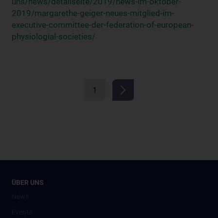
uns/news/detailseite/2019/news-im-oktober-
2019/margarethe-geiger-neues-mitglied-im-
executive-committee-der-federation-of-european-
physiologial-societies/
1
ÜBER UNS
News
Events