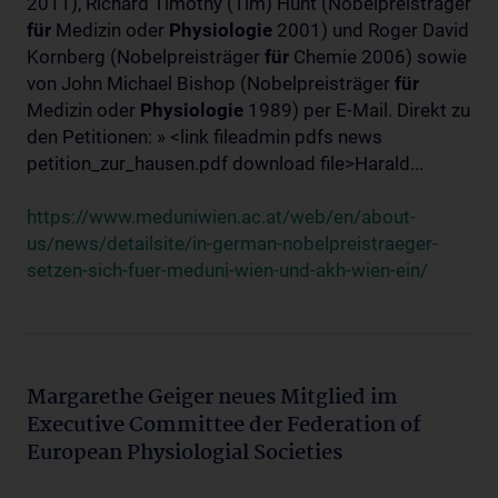
2011), Richard Timothy (Tim) Hunt (Nobelpreisträger
für
Medizin oder
Physiologie
2001) und Roger David
Kornberg (Nobelpreisträger
für
Chemie 2006) sowie
von John Michael Bishop (Nobelpreisträger
für
Medizin oder
Physiologie
1989) per E-Mail. Direkt zu
den Petitionen: » <link fileadmin pdfs news
petition_zur_hausen.pdf download file>Harald...
https://www.meduniwien.ac.at/web/en/about-
us/news/detailsite/in-german-nobelpreistraeger-
setzen-sich-fuer-meduni-wien-und-akh-wien-ein/
Margarethe Geiger neues Mitglied im
Executive Committee der Federation of
European Physiologial Societies