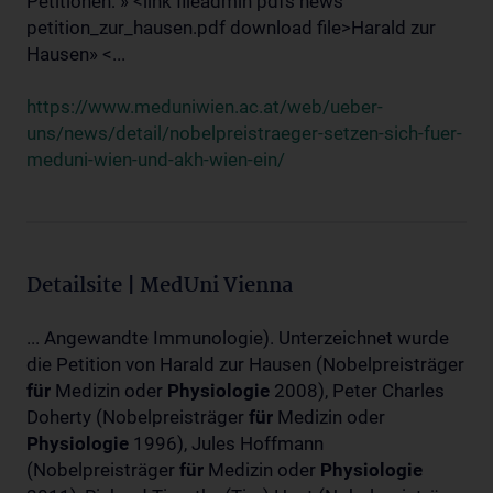
Petitionen: » <link fileadmin pdfs news
petition_zur_hausen.pdf download file>Harald zur
Hausen» <...
https://www.meduniwien.ac.at/web/ueber-
uns/news/detail/nobelpreistraeger-setzen-sich-fuer-
meduni-wien-und-akh-wien-ein/
Detailsite | MedUni Vienna
... Angewandte Immunologie). Unterzeichnet wurde
die Petition von Harald zur Hausen (Nobelpreisträger
für
Medizin oder
Physiologie
2008), Peter Charles
Doherty (Nobelpreisträger
für
Medizin oder
Physiologie
1996), Jules Hoffmann
(Nobelpreisträger
für
Medizin oder
Physiologie