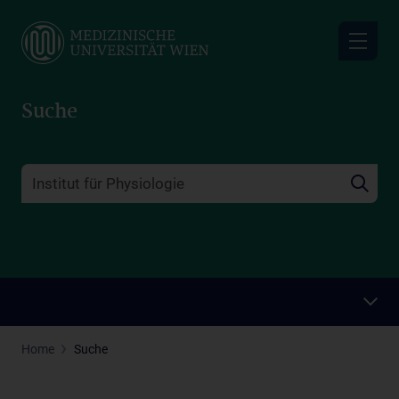
Skip
to
main
content
Suche
Home
Suche