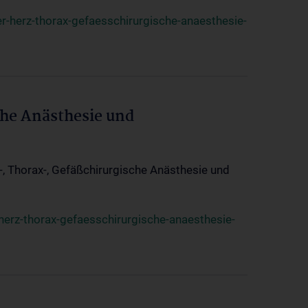
r-herz-thorax-gefaesschirurgische-anaesthesie-
che Anästhesie und
z-, Thorax-, Gefäßchirurgische Anästhesie und
herz-thorax-gefaesschirurgische-anaesthesie-