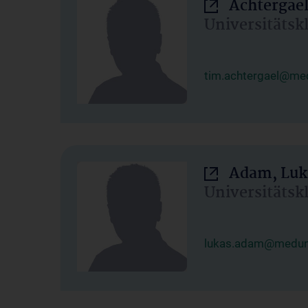
Achtergael
Universitätsk
tim.achtergael@med
Adam, Luk
Universitätsk
lukas.adam@meduni