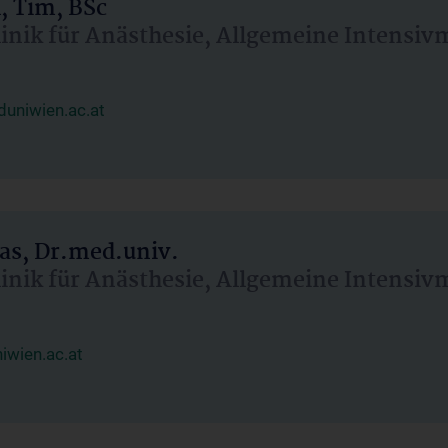
, Tim, BSc
linik für Anästhesie, Allgemeine Intensi
uniwien.ac.at
as, Dr.med.univ.
linik für Anästhesie, Allgemeine Intensi
wien.ac.at