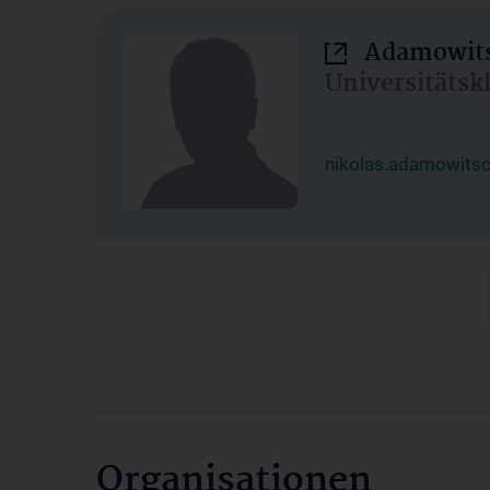
Adamowits
Universitätsk
nikolas.adamowits
Organisationen