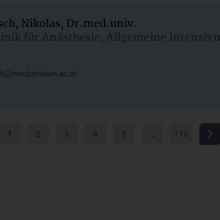
ch, Nikolas, Dr.med.univ.
linik für Anästhesie, Allgemeine Intensi
ch@meduniwien.ac.at
1
2
3
4
5
…
116