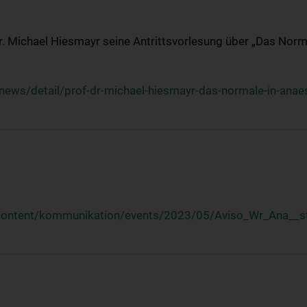
Dr. Michael Hiesmayr seine Antrittsvorlesung über „Das Norm
ews/detail/prof-dr-michael-hiesmayr-das-normale-in-anaes
/content/kommunikation/events/2023/05/Aviso_Wr_Ana__st