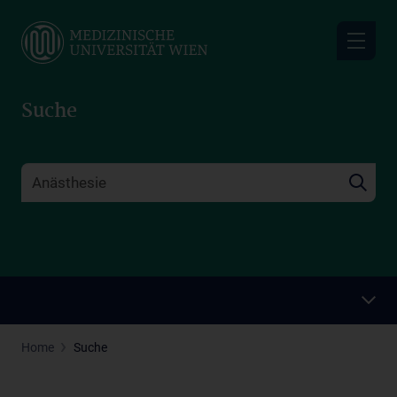
Skip
to
main
content
Suche
Home
Suche