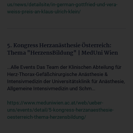
us/news/detailsite/in-german-gottfried-und-vera-
weiss-preis-an-klaus-ulrich-klein/
5. Kongress Herzanästhesie Österreich:
Thema "HerzensBildung" | MedUni Wien
...Alle Events Das Team der Klinischen Abteilung für
Herz-Thorax-Gefäßchirurgische Anästhesie &
Intensivmedizin der Universitätsklinik für Anästhesie,
Allgemeine Intensivmedizin und Schm...
https://www.meduniwien.ac.at/web/ueber-
uns/events/detail/5-kongress-herzanaesthesie-
oesterreich-thema-herzensbildung/