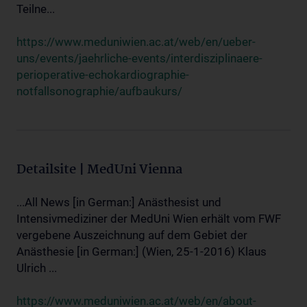
Teilne...
https://www.meduniwien.ac.at/web/en/ueber-
uns/events/jaehrliche-events/interdisziplinaere-
perioperative-echokardiographie-
notfallsonographie/aufbaukurs/
Detailsite | MedUni Vienna
...All News [in German:] Anästhesist und
Intensivmediziner der MedUni Wien erhält vom FWF
vergebene Auszeichnung auf dem Gebiet der
Anästhesie [in German:] (Wien, 25-1-2016) Klaus
Ulrich ...
https://www.meduniwien.ac.at/web/en/about-