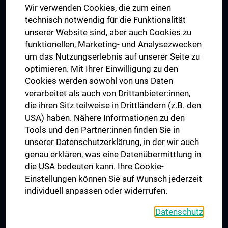
Wir verwenden Cookies, die zum einen
Graduiertentraining
technisch notwendig für die Funktionalität
Dual Career
unserer Website sind, aber auch Cookies zu
funktionellen, Marketing- und Analysezwecken
Trusted Reseach - Research Security - Foreign Interference
um das Nutzungserlebnis auf unserer Seite zu
UNESCO Lehrstuhl für Bioethik
optimieren. Mit Ihrer Einwilligung zu den
MUVI
Cookies werden sowohl von uns Daten
verarbeitet als auch von Drittanbieter:innen,
die ihren Sitz teilweise in Drittländern (z.B. den
USA) haben. Nähere Informationen zu den
Folgen Sie uns auf
Tools und den Partner:innen finden Sie in
unserer Datenschutzerklärung, in der wir auch
genau erklären, was eine Datenübermittlung in
die USA bedeuten kann. Ihre Cookie-
Einstellungen können Sie auf Wunsch jederzeit
individuell anpassen oder widerrufen.
PRESSE
JOBS
Datenschutz
MEDUNI SHOP