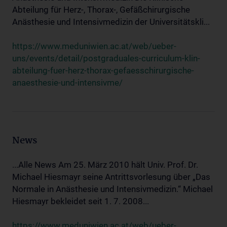
Abteilung für Herz-, Thorax-, Gefäßchirurgische
Anästhesie und Intensivmedizin der Universitätskli...
https://www.meduniwien.ac.at/web/ueber-
uns/events/detail/postgraduales-curriculum-klin-
abteilung-fuer-herz-thorax-gefaesschirurgische-
anaesthesie-und-intensivme/
News
...Alle News Am 25. März 2010 hält Univ. Prof. Dr.
Michael Hiesmayr seine Antrittsvorlesung über „Das
Normale in Anästhesie und Intensivmedizin.“ Michael
Hiesmayr bekleidet seit 1. 7. 2008...
https://www.meduniwien.ac.at/web/ueber-