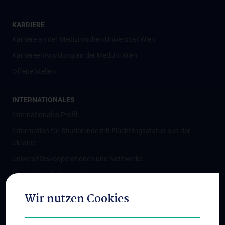
KARRIERE
Karriere an der Medizinischen Universität Wien
Karriereentwicklung an der MedUni Wien
Offene Stellen
INTERNATIONALES
Internationales Profil
Information für Studierende mit Flüchtlingsstatus aus der
Ukraine
Universitätskooperationen und Netzwerke
Internationale Kooperationen
Adjunct Professorships
Wir nutzen Cookies
Student & Staff Exchange
Das KPJ der MedUni Wien