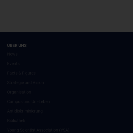
ÜBER UNS
News
Events
Facts & Figures
Strategie und Vision
Organisation
Campus und Uni-Leben
Antidiskriminierung
Bibliothek
Young Scientist Association (YSA)