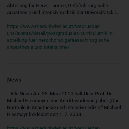
Abteilung für Herz-, Thorax-, Gefäßchirurgische
Anästhesie und Intensivmedizin der Universitätskli...
https://www.meduniwien.ac.at/web/ueber-
uns/events/detail/postgraduales-curriculum-klin-
abteilung-fuer-herz-thorax-gefaesschirurgische-
anaesthesie-und-intensivme/
News
...Alle News Am 25. März 2010 hält Univ. Prof. Dr.
Michael Hiesmayr seine Antrittsvorlesung über „Das
Normale in Anästhesie und Intensivmedizin.“ Michael
Hiesmayr bekleidet seit 1. 7. 2008...
https://www.meduniwien.ac.at/web/ueber-