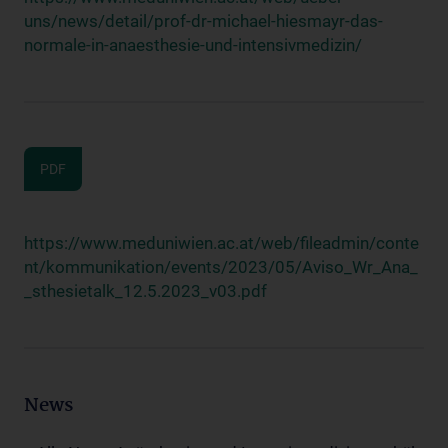
uns/news/detail/prof-dr-michael-hiesmayr-das-
normale-in-anaesthesie-und-intensivmedizin/
PDF
https://www.meduniwien.ac.at/web/fileadmin/conte
nt/kommunikation/events/2023/05/Aviso_Wr_Ana_
_sthesietalk_12.5.2023_v03.pdf
News