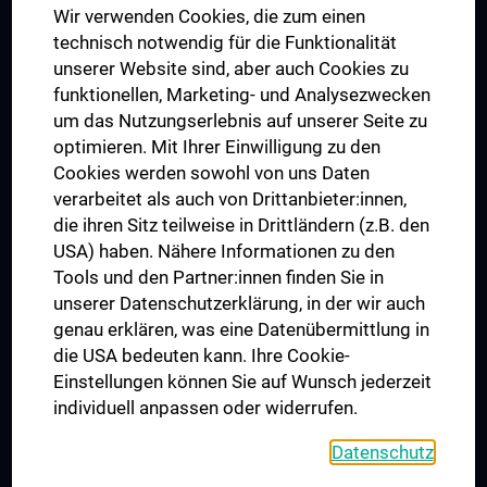
Wir verwenden Cookies, die zum einen
Graduiertentraining
technisch notwendig für die Funktionalität
Dual Career
unserer Website sind, aber auch Cookies zu
funktionellen, Marketing- und Analysezwecken
Trusted Reseach - Research Security - Foreign Interference
um das Nutzungserlebnis auf unserer Seite zu
UNESCO Lehrstuhl für Bioethik
optimieren. Mit Ihrer Einwilligung zu den
MUVI
Cookies werden sowohl von uns Daten
verarbeitet als auch von Drittanbieter:innen,
die ihren Sitz teilweise in Drittländern (z.B. den
USA) haben. Nähere Informationen zu den
Folgen Sie uns auf
Tools und den Partner:innen finden Sie in
unserer Datenschutzerklärung, in der wir auch
genau erklären, was eine Datenübermittlung in
die USA bedeuten kann. Ihre Cookie-
Einstellungen können Sie auf Wunsch jederzeit
individuell anpassen oder widerrufen.
PRESSE
JOBS
Datenschutz
MEDUNI SHOP