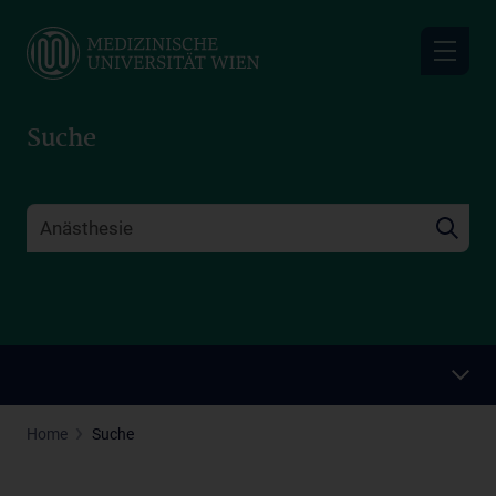
Skip
to
main
content
Suche
Home
Suche