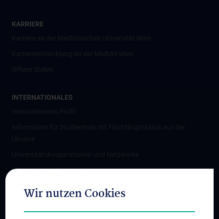
KARRIERE
Karriere an der Medizinischen Universität Wien
Karriereentwicklung an der MedUni Wien
Offene Stellen
INTERNATIONALES
Internationales Profil
Information für Studierende mit Flüchtlingsstatus aus der
Ukraine
Universitätskooperationen und Netzwerke
Internationale Kooperationen
Adjunct Professorships
Wir nutzen Cookies
Student & Staff Exchange
Das KPJ der MedUni Wien