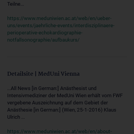
Teilne...
https://www.meduniwien.ac.at/web/en/ueber-
uns/events/jaehrliche-events/interdisziplinaere-
perioperative-echokardiographie-
notfallsonographie/aufbaukurs/
Detailsite | MedUni Vienna
...All News [in German:] Anästhesist und
Intensivmediziner der MedUni Wien erhält vom FWF
vergebene Auszeichnung auf dem Gebiet der
Anästhesie [in German:] (Wien, 25-1-2016) Klaus
Ulrich ...
https://www.meduniwien.ac.at/web/en/about-