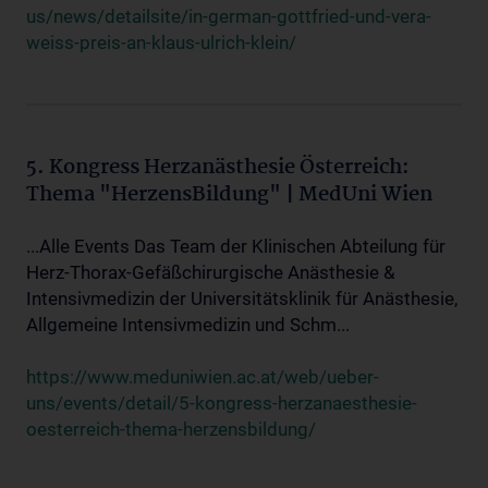
us/news/detailsite/in-german-gottfried-und-vera-
weiss-preis-an-klaus-ulrich-klein/
5. Kongress Herzanästhesie Österreich:
Thema "HerzensBildung" | MedUni Wien
...Alle Events Das Team der Klinischen Abteilung für
Herz-Thorax-Gefäßchirurgische Anästhesie &
Intensivmedizin der Universitätsklinik für Anästhesie,
Allgemeine Intensivmedizin und Schm...
https://www.meduniwien.ac.at/web/ueber-
uns/events/detail/5-kongress-herzanaesthesie-
oesterreich-thema-herzensbildung/