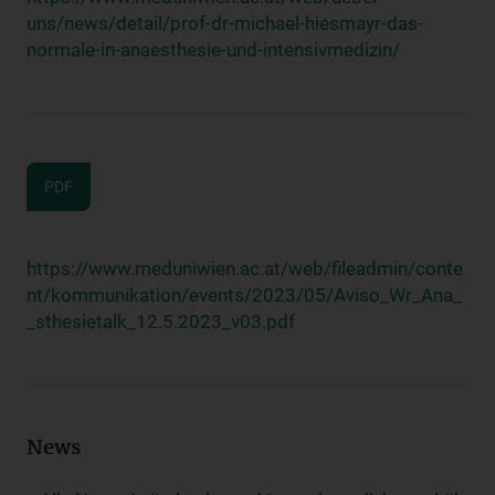
uns/news/detail/prof-dr-michael-hiesmayr-das-
normale-in-anaesthesie-und-intensivmedizin/
PDF
https://www.meduniwien.ac.at/web/fileadmin/conte
nt/kommunikation/events/2023/05/Aviso_Wr_Ana_
_sthesietalk_12.5.2023_v03.pdf
News