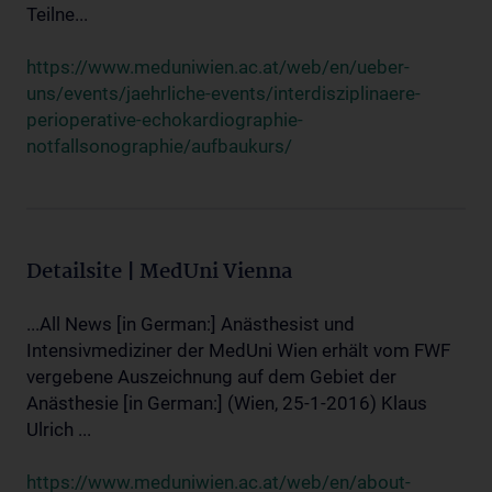
Teilne...
https://www.meduniwien.ac.at/web/en/ueber-
uns/events/jaehrliche-events/interdisziplinaere-
perioperative-echokardiographie-
notfallsonographie/aufbaukurs/
Detailsite | MedUni Vienna
...All News [in German:] Anästhesist und
Intensivmediziner der MedUni Wien erhält vom FWF
vergebene Auszeichnung auf dem Gebiet der
Anästhesie [in German:] (Wien, 25-1-2016) Klaus
Ulrich ...
https://www.meduniwien.ac.at/web/en/about-