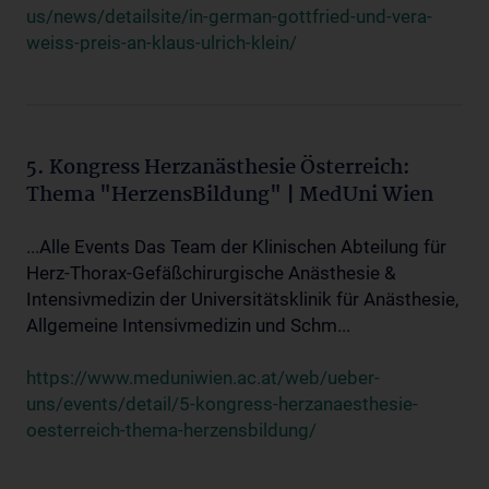
us/news/detailsite/in-german-gottfried-und-vera-
weiss-preis-an-klaus-ulrich-klein/
5. Kongress Herzanästhesie Österreich:
Thema "HerzensBildung" | MedUni Wien
...Alle Events Das Team der Klinischen Abteilung für
Herz-Thorax-Gefäßchirurgische Anästhesie &
Intensivmedizin der Universitätsklinik für Anästhesie,
Allgemeine Intensivmedizin und Schm...
https://www.meduniwien.ac.at/web/ueber-
uns/events/detail/5-kongress-herzanaesthesie-
oesterreich-thema-herzensbildung/