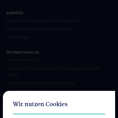
KARRIERE
Karriere an der Medizinischen Universität Wien
Karriereentwicklung an der MedUni Wien
Offene Stellen
INTERNATIONALES
Internationales Profil
Information für Studierende mit Flüchtlingsstatus aus der
Ukraine
Universitätskooperationen und Netzwerke
Internationale Kooperationen
Adjunct Professorships
Wir nutzen Cookies
Student & Staff Exchange
Das KPJ der MedUni Wien