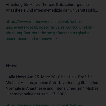
Abteilung für Herz-, Thorax-, Gefäßchirurgische
Anästhesie und Intensivmedizin der Universitätskli...
https://www.meduniwien.ac.at/web/ueber-
uns/events/detail/postgraduales-curriculum-klin-
abteilung-fuer-herz-thorax-gefaesschirurgische-
anaesthesie-und-intensivme/
News
...Alle News Am 25. März 2010 hält Univ. Prof. Dr.
Michael Hiesmayr seine Antrittsvorlesung über „Das
Normale in Anästhesie und Intensivmedizin.“ Michael
Hiesmayr bekleidet seit 1. 7. 2008...
https://www.meduniwien.ac.at/web/ueber-