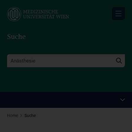
Skip
to
main
content
Suche
Home
Suche