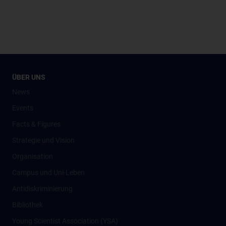
ÜBER UNS
News
Events
Facts & Figures
Strategie und Vision
Organisation
Campus und Uni-Leben
Antidiskriminierung
Bibliothek
Young Scientist Association (YSA)