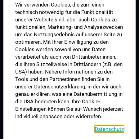
Wir verwenden Cookies, die zum einen
Graduiertentraining
technisch notwendig für die Funktionalität
Dual Career
unserer Website sind, aber auch Cookies zu
funktionellen, Marketing- und Analysezwecken
Trusted Reseach - Research Security - Foreign Interference
um das Nutzungserlebnis auf unserer Seite zu
UNESCO Lehrstuhl für Bioethik
optimieren. Mit Ihrer Einwilligung zu den
MUVI
Cookies werden sowohl von uns Daten
verarbeitet als auch von Drittanbieter:innen,
die ihren Sitz teilweise in Drittländern (z.B. den
USA) haben. Nähere Informationen zu den
Folgen Sie uns auf
Tools und den Partner:innen finden Sie in
unserer Datenschutzerklärung, in der wir auch
genau erklären, was eine Datenübermittlung in
die USA bedeuten kann. Ihre Cookie-
Einstellungen können Sie auf Wunsch jederzeit
individuell anpassen oder widerrufen.
PRESSE
JOBS
Datenschutz
MEDUNI SHOP