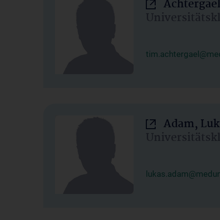
Achtergael
Universitätsk
tim.achtergael@med
Adam, Luk
Universitätsk
lukas.adam@meduni