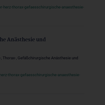
r-herz-thorax-gefaesschirurgische-anaesthesie-
che Anästhesie und
z-, Thorax-, Gefäßchirurgische Anästhesie und
herz-thorax-gefaesschirurgische-anaesthesie-