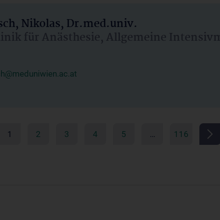
ch, Nikolas, Dr.med.univ.
linik für Anästhesie, Allgemeine Intensi
ch@meduniwien.ac.at
1
2
3
4
5
…
116