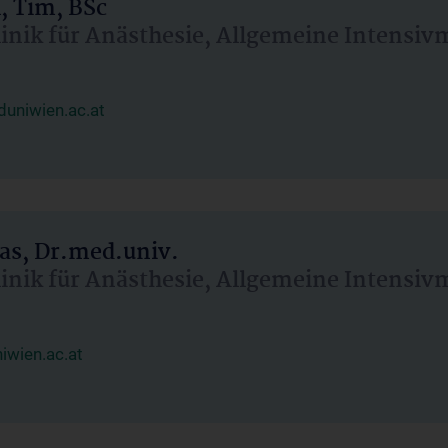
, Tim, BSc
linik für Anästhesie, Allgemeine Intensi
uniwien.ac.at
as, Dr.med.univ.
linik für Anästhesie, Allgemeine Intensi
wien.ac.at