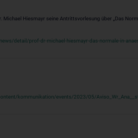
Dr. Michael Hiesmayr seine Antrittsvorlesung über „Das Norm
ews/detail/prof-dr-michael-hiesmayr-das-normale-in-anaes
/content/kommunikation/events/2023/05/Aviso_Wr_Ana__st