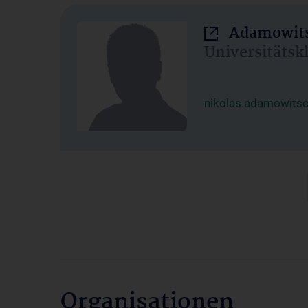
Adamowits
Universitätsk
nikolas.adamowits
Organisationen