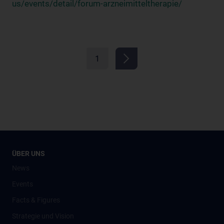
us/events/detail/forum-arzneimitteltherapie/
1
ÜBER UNS
News
Events
Facts & Figures
Strategie und Vision