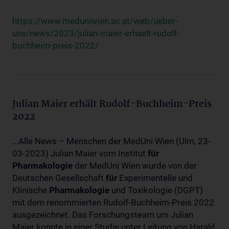
https://www.meduniwien.ac.at/web/ueber-
uns/news/2023/julian-maier-erhaelt-rudolf-
buchheim-preis-2022/
Julian Maier erhält Rudolf-Buchheim-Preis
2022
...Alle News – Menschen der MedUni Wien (Ulm, 23-
03-2023) Julian Maier vom Institut
für
Pharmakologie
der MedUni Wien wurde von der
Deutschen Gesellschaft
für
Experimentelle und
Klinische
Pharmakologie
und Toxikologie (DGPT)
mit dem renommierten Rudolf-Buchheim-Preis 2022
ausgezeichnet. Das Forschungsteam um Julian
Maier konnte in einer Studie unter Leitung von Harald