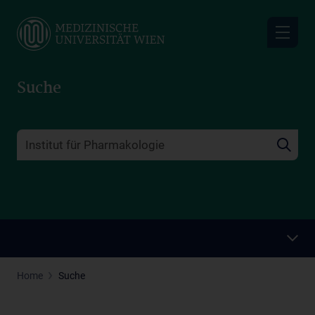
Skip
to
main
content
Suche
Home
Suche