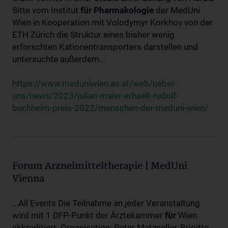
Sitte vom Institut
für
Pharmakologie
der MedUni
Wien in Kooperation mit Volodymyr Korkhov von der
ETH Zürich die Struktur eines bisher wenig
erforschten Kationentransporters darstellen und
untersuchte außerdem...
https://www.meduniwien.ac.at/web/ueber-
uns/news/2023/julian-maier-erhaelt-rudolf-
buchheim-preis-2022/menschen-der-meduni-wien/
Forum Arzneimitteltherapie | MedUni
Vienna
...All Events Die Teilnahme an jeder Veranstaltung
wird mit 1 DFP-Punkt der Ärztekammer
für
Wien
akkreditiert. Organisation: Peter Matzneller, Brigitte