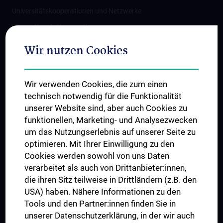
Universitätskooperationen und Netzwerke
Internationale Kooperationen
Adjunct Professorships
Wir nutzen Cookies
Student & Staff Exchange
Das KPJ der MedUni Wien
Wir verwenden Cookies, die zum einen
Graduiertentraining
technisch notwendig für die Funktionalität
Dual Career
unserer Website sind, aber auch Cookies zu
funktionellen, Marketing- und Analysezwecken
Trusted Reseach - Research Security - Foreign Interference
um das Nutzungserlebnis auf unserer Seite zu
UNESCO Lehrstuhl für Bioethik
optimieren. Mit Ihrer Einwilligung zu den
MUVI
Cookies werden sowohl von uns Daten
verarbeitet als auch von Drittanbieter:innen,
die ihren Sitz teilweise in Drittländern (z.B. den
USA) haben. Nähere Informationen zu den
Folgen Sie uns auf
Tools und den Partner:innen finden Sie in
unserer Datenschutzerklärung, in der wir auch