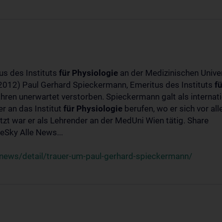
us des Instituts
für
Physiologie
an der Medizinischen Univer
-2012) Paul Gerhard Spieckermann, Emeritus des Instituts
fü
ahren unerwartet verstorben. Spieckermann galt als interna
r an das Institut
für
Physiologie
berufen, wo er sich vor a
t war er als Lehrender an der MedUni Wien tätig. Share
Sky Alle News...
news/detail/trauer-um-paul-gerhard-spieckermann/