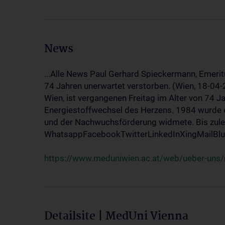
News
...Alle News Paul Gerhard Spieckermann, Emerit
74 Jahren unerwartet verstorben. (Wien, 18-04
Wien, ist vergangenen Freitag im Alter von 74 J
Energiestoffwechsel des Herzens. 1984 wurde e
und der Nachwuchsförderung widmete. Bis zuletz
WhatsappFacebookTwitterLinkedInXingMailBlue
https://www.meduniwien.ac.at/web/ueber-uns/
Detailsite | MedUni Vienna