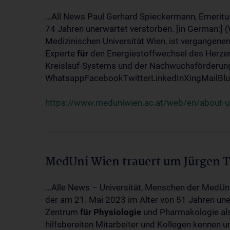
...All News Paul Gerhard Spieckermann, Emeritu
74 Jahren unerwartet verstorben. [in German:] 
Medizinischen Universität Wien, ist vergangenen
Experte
für
den Energiestoffwechsel des Herzen
Kreislauf-Systems und der Nachwuchsförderung w
WhatsappFacebookTwitterLinkedInXingMailBlue
https://www.meduniwien.ac.at/web/en/about-us
MedUni Wien trauert um Jürgen 
...Alle News – Universität, Menschen der MedUn
der am 21. Mai 2023 im Alter von 51 Jahren uner
Zentrum
für
Physiologie
und Pharmakologie als 
hilfsbereiten Mitarbeiter und Kollegen kennen u