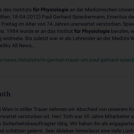
s des Instituts
für
Physiologie
an der Medizinischen Univers
(Wien, 18-04-2012) Paul Gerhard Spieckermann, Emeritus de
 Freitag im Alter von 74 Jahren unerwartet verstorben. Spie
s. 1984 wurde er an das Institut
für
Physiologie
berufen, w
idmete. Bis zuletzt war er als Lehrender an der MedUni Wi
Sky All News...
/news/detailsite/in-german-trauer-um-paul-gerhard-spie
Toth
i Wien In stiller Trauer nehmen wir Abschied von unserem K
wartet verstorben ist. Herr Toth war 30 Jahre Mitarbeiter a
Sicherheitsbeauftragter tätig. Wir haben ihn als engagierte
nd schätzen gelernt. Sein Ableben hinterlässt eine tiefe Lüc