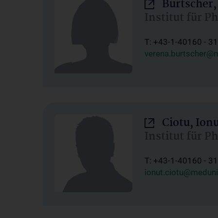
Burtscher,
Institut für P
T: +43-1-40160 - 3
verena.burtscher@m
Ciotu, Ion
Institut für P
T: +43-1-40160 - 3
ionut.ciotu@meduni