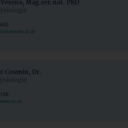
 Verena, Mag.rer.nat. PhD
hysiologie
1432
eduniwien.ac.at
ut Cosmin, Dr.
hysiologie
1105
wien.ac.at