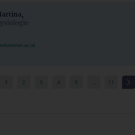
artina,
hysiologie
duniwien.ac.at
1
2
3
4
5
…
11