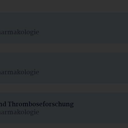
harmakologie
harmakologie
 und Thromboseforschung
harmakologie