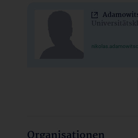
Adamowits
Universitätsk
nikolas.adamowits
Organisationen