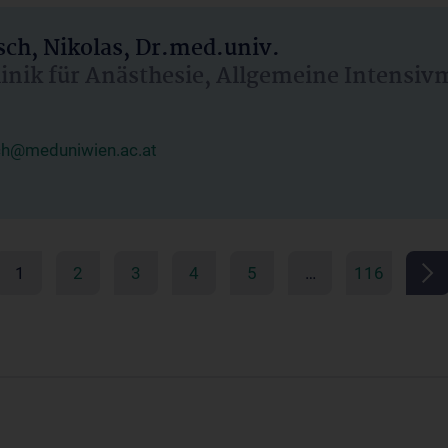
ch, Nikolas, Dr.med.univ.
linik für Anästhesie, Allgemeine Intensi
ch@meduniwien.ac.at
1
2
3
4
5
…
116