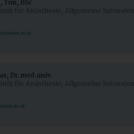
, Tim, BSc
linik für Anästhesie, Allgemeine Intensi
uniwien.ac.at
as, Dr.med.univ.
linik für Anästhesie, Allgemeine Intensi
wien.ac.at