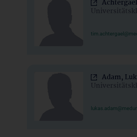
Achtergael
Universitätsk
tim.achtergael@med
Adam, Luk
Universitätsk
lukas.adam@meduni