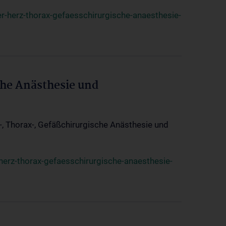
r-herz-thorax-gefaesschirurgische-anaesthesie-
che Anästhesie und
z-, Thorax-, Gefäßchirurgische Anästhesie und
herz-thorax-gefaesschirurgische-anaesthesie-