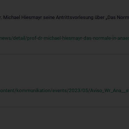
Dr. Michael Hiesmayr seine Antrittsvorlesung über „Das Norm
ews/detail/prof-dr-michael-hiesmayr-das-normale-in-anaes
/content/kommunikation/events/2023/05/Aviso_Wr_Ana__st