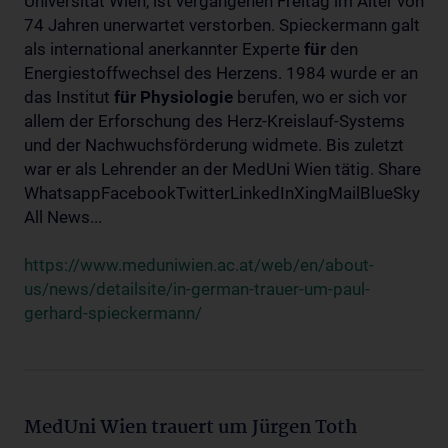
Universität Wien, ist vergangenen Freitag im Alter von
74 Jahren unerwartet verstorben. Spieckermann galt
als international anerkannter Experte
für
den
Energiestoffwechsel des Herzens. 1984 wurde er an
das Institut
für
Physiologie
berufen, wo er sich vor
allem der Erforschung des Herz-Kreislauf-Systems
und der Nachwuchsförderung widmete. Bis zuletzt
war er als Lehrender an der MedUni Wien tätig. Share
WhatsappFacebookTwitterLinkedInXingMailBlueSky
All News...
https://www.meduniwien.ac.at/web/en/about-
us/news/detailsite/in-german-trauer-um-paul-
gerhard-spieckermann/
MedUni Wien trauert um Jürgen Toth