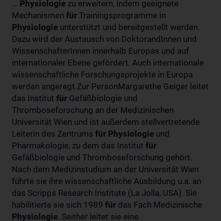
...
Physiologie
zu erweitern, indem geeignete
Mechanismen
für
Trainingsprogramme in
Physiologie
unterstützt und bereitgestellt werden.
Dazu wird der Austausch von DoktorandInnen und
WissenschafterInnen innerhalb Europas und auf
internationaler Ebene gefördert. Auch internationale
wissenschaftliche Forschungsprojekte in Europa
werden angeregt.Zur PersonMargarethe Geiger leitet
das Institut
für
Gefäßbiologie und
Thromboseforschung an der Medizinischen
Universität Wien und ist außerdem stellvertretende
Leiterin des Zentrums
für
Physiologie
und
Pharmakologie, zu dem das Institut
für
Gefäßbiologie und Thromboseforschung gehört.
Nach dem Medizinstudium an der Universität Wien
führte sie ihre wissenschaftliche Ausbildung u.a. an
das Scripps Research Institute (La Jolla, USA). Sie
habilitierte sie sich 1989
für
das Fach Medizinische
Physiologie
. Seither leitet sie eine