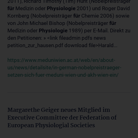
2011), Richard Timothy (Tim) Hunt (Nobelpreisträger
für
Medizin oder
Physiologie
2001) und Roger David
Kornberg (Nobelpreisträger
für
Chemie 2006) sowie
von John Michael Bishop (Nobelpreisträger
für
Medizin oder
Physiologie
1989) per E-Mail. Direkt zu
den Petitionen: » <link fileadmin pdfs news
petition_zur_hausen.pdf download file>Harald...
https://www.meduniwien.ac.at/web/en/about-
us/news/detailsite/in-german-nobelpreistraeger-
setzen-sich-fuer-meduni-wien-und-akh-wien-ein/
Margarethe Geiger neues Mitglied im
Executive Committee der Federation of
European Physiologial Societies