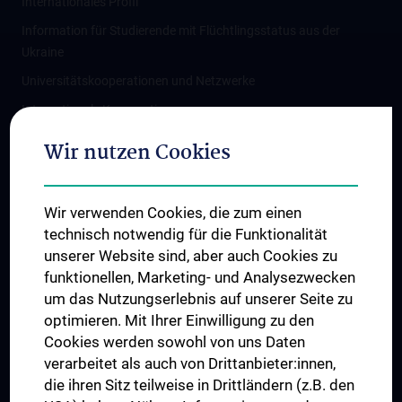
Internationales Profil
Information für Studierende mit Flüchtlingsstatus aus der
Ukraine
Universitätskooperationen und Netzwerke
Internationale Kooperationen
Adjunct Professorships
Wir nutzen Cookies
Student & Staff Exchange
Das KPJ der MedUni Wien
Wir verwenden Cookies, die zum einen
Graduiertentraining
technisch notwendig für die Funktionalität
Dual Career
unserer Website sind, aber auch Cookies zu
funktionellen, Marketing- und Analysezwecken
Trusted Reseach - Research Security - Foreign Interference
um das Nutzungserlebnis auf unserer Seite zu
UNESCO Lehrstuhl für Bioethik
optimieren. Mit Ihrer Einwilligung zu den
MUVI
Cookies werden sowohl von uns Daten
verarbeitet als auch von Drittanbieter:innen,
die ihren Sitz teilweise in Drittländern (z.B. den