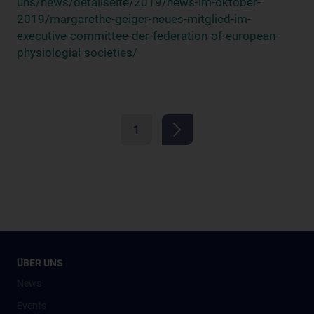
uns/news/detailseite/2019/news-im-oktober-
2019/margarethe-geiger-neues-mitglied-im-
executive-committee-der-federation-of-european-
physiologial-societies/
1
ÜBER UNS
News
Events