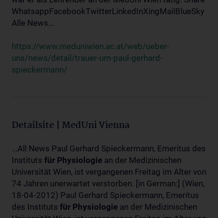
WhatsappFacebookTwitterLinkedInXingMailBlueSky
Alle News...
https://www.meduniwien.ac.at/web/ueber-
uns/news/detail/trauer-um-paul-gerhard-
spieckermann/
Detailsite | MedUni Vienna
...All News Paul Gerhard Spieckermann, Emeritus des
Instituts
für
Physiologie
an der Medizinischen
Universität Wien, ist vergangenen Freitag im Alter von
74 Jahren unerwartet verstorben. [in German:] (Wien,
18-04-2012) Paul Gerhard Spieckermann, Emeritus
des Instituts
für
Physiologie
an der Medizinischen