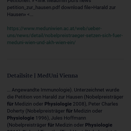
Petitionen: » <link fileadmin pdfs news
petition_zur_hausen.pdf download file>Harald zur
Hausen» <...
https://www.meduniwien.ac.at/web/ueber-
uns/news/detail/nobelpreistraeger-setzen-sich-fuer-
meduni-wien-und-akh-wien-ein/
Detailsite | MedUni Vienna
... Angewandte Immunologie). Unterzeichnet wurde
die Petition von Harald zur Hausen (Nobelpreisträger
für
Medizin oder
Physiologie
2008), Peter Charles
Doherty (Nobelpreisträger
für
Medizin oder
Physiologie
1996), Jules Hoffmann
(Nobelpreisträger
für
Medizin oder
Physiologie