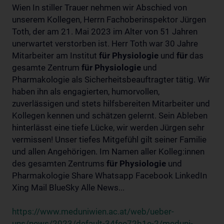
Wien In stiller Trauer nehmen wir Abschied von
unserem Kollegen, Herrn Fachoberinspektor Jürgen
Toth, der am 21. Mai 2023 im Alter von 51 Jahren
unerwartet verstorben ist. Herr Toth war 30 Jahre
Mitarbeiter am Institut
für
Physiologie
und
für
das
gesamte Zentrum
für
Physiologie
und
Pharmakologie als Sicherheitsbeauftragter tätig. Wir
haben ihn als engagierten, humorvollen,
zuverlässigen und stets hilfsbereiten Mitarbeiter und
Kollegen kennen und schätzen gelernt. Sein Ableben
hinterlässt eine tiefe Lücke, wir werden Jürgen sehr
vermissen! Unser tiefes Mitgefühl gilt seiner Familie
und allen Angehörigen. Im Namen aller Kolleg:innen
des gesamten Zentrums
für
Physiologie
und
Pharmakologie Share Whatsapp Facebook LinkedIn
Xing Mail BlueSky Alle News...
https://www.meduniwien.ac.at/web/ueber-
uns/news/2023/default-34fee72b1e-2/meduni-