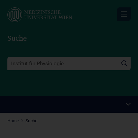
Skip
to
main
content
Suche
Home
Suche