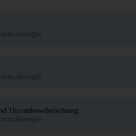
harmakologie
harmakologie
 und Thromboseforschung
harmakologie