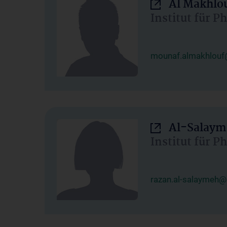
Al Makhlo
Institut für 
mounaf.almakhlouf
Al-Salaym
Institut für 
razan.al-salaymeh@