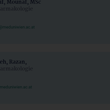
uf, Mounaf, MSc
Pharmakologie
@meduniwien.ac.at
eh, Razan,
Pharmakologie
meduniwien.ac.at