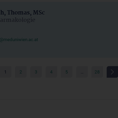
h, Thomas, MSc
Pharmakologie
@meduniwien.ac.at
1
2
3
4
5
…
28