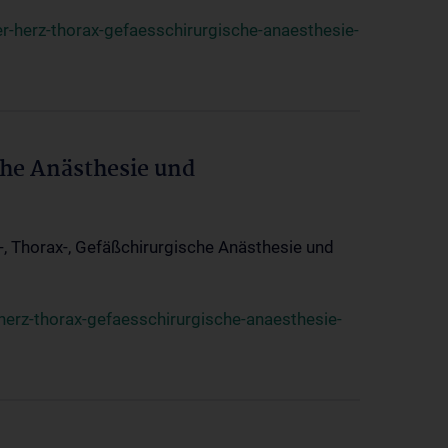
r-herz-thorax-gefaesschirurgische-anaesthesie-
che Anästhesie und
z-, Thorax-, Gefäßchirurgische Anästhesie und
herz-thorax-gefaesschirurgische-anaesthesie-