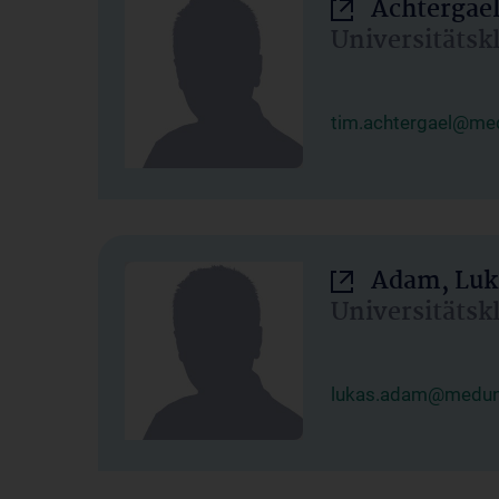
Achtergael
Universitätsk
tim.achtergael@med
Adam, Luk
Universitätsk
lukas.adam@meduni