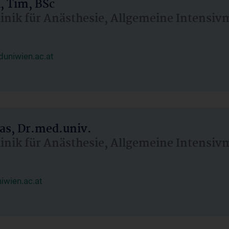
, Tim, BSc
linik für Anästhesie, Allgemeine Intensi
uniwien.ac.at
as, Dr.med.univ.
linik für Anästhesie, Allgemeine Intensi
wien.ac.at