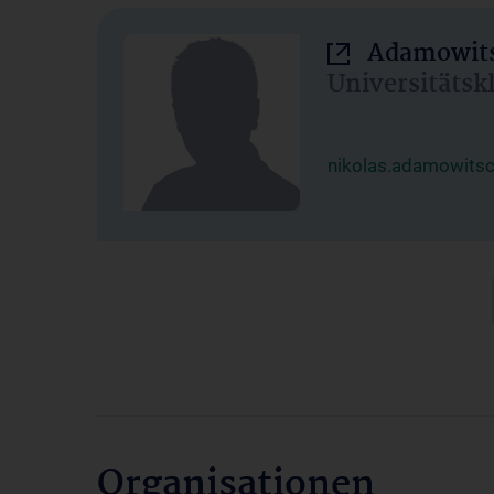
Adamowits
Universitätsk
nikolas.adamowits
Organisationen