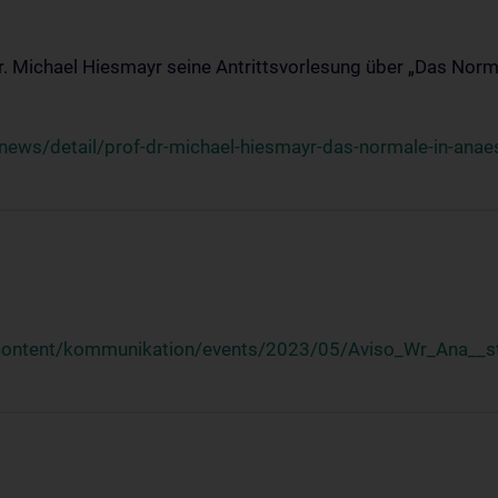
Dr. Michael Hiesmayr seine Antrittsvorlesung über „Das Norm
ews/detail/prof-dr-michael-hiesmayr-das-normale-in-anaes
/content/kommunikation/events/2023/05/Aviso_Wr_Ana__st