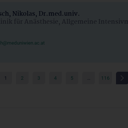
ch, Nikolas, Dr.med.univ.
linik für Anästhesie, Allgemeine Intensi
ch@meduniwien.ac.at
1
2
3
4
5
…
116