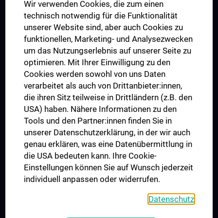
Wir verwenden Cookies, die zum einen
Graduiertentraining
technisch notwendig für die Funktionalität
Dual Career
unserer Website sind, aber auch Cookies zu
funktionellen, Marketing- und Analysezwecken
Trusted Reseach - Research Security - Foreign Interference
um das Nutzungserlebnis auf unserer Seite zu
UNESCO Lehrstuhl für Bioethik
optimieren. Mit Ihrer Einwilligung zu den
MUVI
Cookies werden sowohl von uns Daten
verarbeitet als auch von Drittanbieter:innen,
die ihren Sitz teilweise in Drittländern (z.B. den
USA) haben. Nähere Informationen zu den
Folgen Sie uns auf
Tools und den Partner:innen finden Sie in
unserer Datenschutzerklärung, in der wir auch
genau erklären, was eine Datenübermittlung in
die USA bedeuten kann. Ihre Cookie-
Einstellungen können Sie auf Wunsch jederzeit
individuell anpassen oder widerrufen.
PRESSE
JOBS
Datenschutz
MEDUNI SHOP