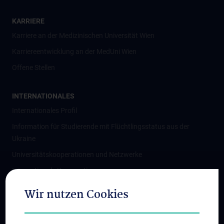
KARRIERE
Karriere an der Medizinischen Universität Wien
Karriereentwicklung an der MedUni Wien
Offene Stellen
INTERNATIONALES
Internationales Profil
Information für Studierende mit Flüchtlingsstatus aus der
Ukraine
Universitätskooperationen und Netzwerke
Internationale Kooperationen
Adjunct Professorships
Wir nutzen Cookies
Student & Staff Exchange
Das KPJ der MedUni Wien