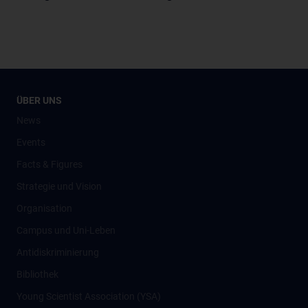
ÜBER UNS
News
Events
Facts & Figures
Strategie und Vision
Organisation
Campus und Uni-Leben
Antidiskriminierung
Bibliothek
Young Scientist Association (YSA)