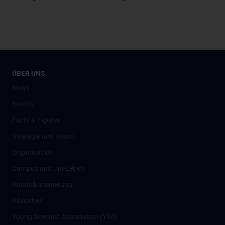
ÜBER UNS
News
Events
Facts & Figures
Strategie und Vision
Organisation
Campus und Uni-Leben
Antidiskriminierung
Bibliothek
Young Scientist Association (YSA)