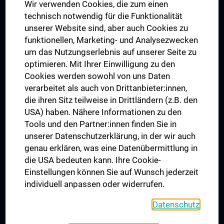
Wir verwenden Cookies, die zum einen
Graduiertentraining
technisch notwendig für die Funktionalität
Dual Career
unserer Website sind, aber auch Cookies zu
funktionellen, Marketing- und Analysezwecken
Trusted Reseach - Research Security - Foreign Interference
um das Nutzungserlebnis auf unserer Seite zu
UNESCO Lehrstuhl für Bioethik
optimieren. Mit Ihrer Einwilligung zu den
MUVI
Cookies werden sowohl von uns Daten
verarbeitet als auch von Drittanbieter:innen,
die ihren Sitz teilweise in Drittländern (z.B. den
USA) haben. Nähere Informationen zu den
Folgen Sie uns auf
Tools und den Partner:innen finden Sie in
unserer Datenschutzerklärung, in der wir auch
genau erklären, was eine Datenübermittlung in
die USA bedeuten kann. Ihre Cookie-
Einstellungen können Sie auf Wunsch jederzeit
individuell anpassen oder widerrufen.
PRESSE
JOBS
Datenschutz
MEDUNI SHOP