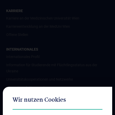
KARRIERE
Karriere an der Medizinischen Universität Wien
Karriereentwicklung an der MedUni Wien
Offene Stellen
INTERNATIONALES
Internationales Profil
Information für Studierende mit Flüchtlingsstatus aus der
Ukraine
Universitätskooperationen und Netzwerke
Internationale Kooperationen
Adjunct Professorships
Wir nutzen Cookies
Student & Staff Exchange
Das KPJ der MedUni Wien