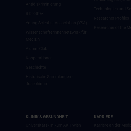
Antidiskriminierung
Technologien und Se
Bibliothek
Researcher Profiles
Young Scientist Association (YSA)
Researcher of the M
Wissenschafter­innennetzwerk für
Medizin
Alumni Club
Kooperationen
Geschichte
Historische Sammlungen -
Josephinum
KLINIK & GESUNDHEIT
KARRIERE
Universitätsklinikum AKH Wien
Karriere an der Medi