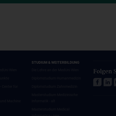
STUDIUM & WEITERBILDUNG
Folgen S
edUni Wien
Die Lehre an der MedUni Wien
unkte
Diplomstudium Humanmedizin
 - Center for
Diplomstudium Zahnmedizin
Masterstudium Medizinische
ce und Machine
Informatik - alt
Masterstudium Medical
Informatics - new