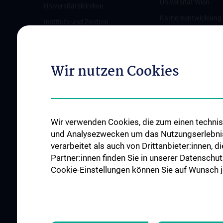
Universität Wien
Universitätskliniken
Karriereentwicklung
Institute und Zentren
Wien
Ambulanzen & Services
Offene Stellen
Gesundheits-Services
Wir nutzen Cookies
Good health and well-being
Mediziner:innen kontra Rauchen
MedUni Wien-Tipp: Richtiges
Händewaschen
Wir verwenden Cookies, die zum einen technisc
#expertcheck
und Analysezwecken um das Nutzungserlebnis a
verarbeitet als auch von Drittanbieter:innen, d
Partner:innen finden Sie in unserer Datenschut
Cookie-Einstellungen können Sie auf Wunsch je