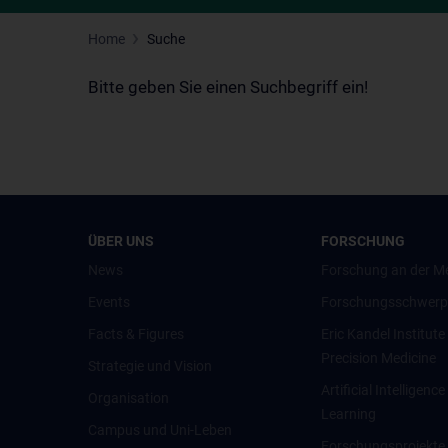
Home
Suche
Bitte geben Sie einen Suchbegriff ein!
ÜBER UNS
FORSCHUNG
News
Forschung an der M
Events
Forschungsschwerp
Facts & Figures
Eric Kandel Institute
Precision Medicine
Strategie und Vision
Artificial Intelligen
Organisation
Learning
Campus und Uni-Leben
Forschungsprojekte