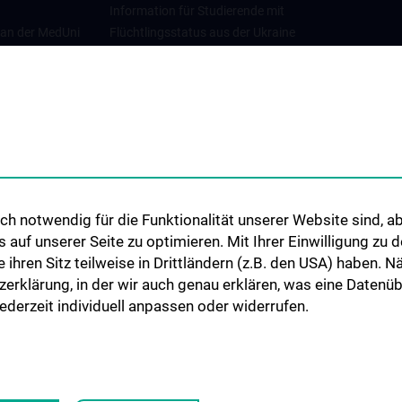
Information für Studierende mit
 an der MedUni
Flüchtlingsstatus aus der Ukraine
Universitätskooperationen und
Netzwerke
Internationale Kooperationen
Adjunct Professorships
Student & Staff Exchange
Das KPJ der MedUni Wien
h notwendig für die Funktionalität unserer Website sind, ab
Graduiertentraining
uf unserer Seite zu optimieren. Mit Ihrer Einwilligung zu
Dual Career
ie ihren Sitz teilweise in Drittländern (z.B. den USA) haben.
zerklärung, in der wir auch genau erklären, was eine Datenü
Trusted Reseach - Research
derzeit individuell anpassen oder widerrufen.
Security - Foreign Interference
UNESCO Lehrstuhl für Bioethik
MUVI