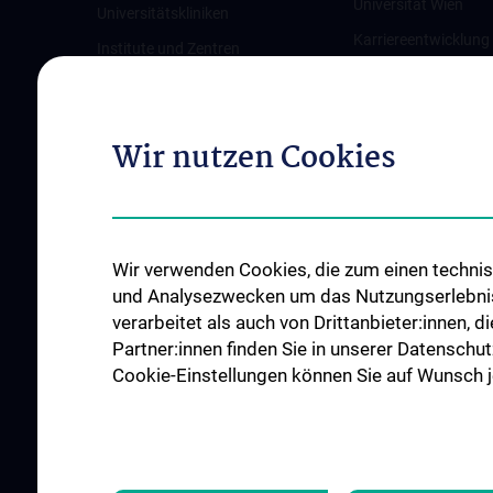
Universität Wien
Universitätskliniken
Karriereentwicklung
Institute und Zentren
Wien
Ambulanzen & Services
Offene Stellen
Gesundheits-Services
Wir nutzen Cookies
Good health and well-being
Mediziner:innen kontra Rauchen
MedUni Wien-Tipp: Richtiges
Händewaschen
Wir verwenden Cookies, die zum einen technisc
#expertcheck
und Analysezwecken um das Nutzungserlebnis a
verarbeitet als auch von Drittanbieter:innen, d
Partner:innen finden Sie in unserer Datenschut
Cookie-Einstellungen können Sie auf Wunsch je