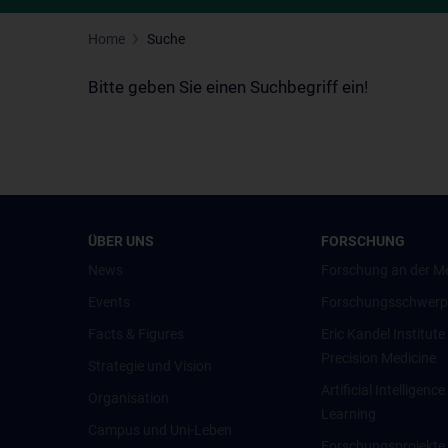
Home
Suche
Bitte geben Sie einen Suchbegriff ein!
ÜBER UNS
FORSCHUNG
News
Forschung an der M
Events
Forschungsschwerp
Facts & Figures
Eric Kandel Institute
Precision Medicine
Strategie und Vision
Artificial Intelligen
Organisation
Learning
Campus und Uni-Leben
Forschungsprojekte