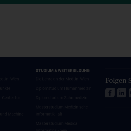
STUDIUM & WEITERBILDUNG
Folgen S
edUni Wien
Die Lehre an der MedUni Wien
unkte
Diplomstudium Humanmedizin
 - Center for
Diplomstudium Zahnmedizin
Masterstudium Medizinische
ce und Machine
Informatik - alt
Masterstudium Medical
Informatics - new