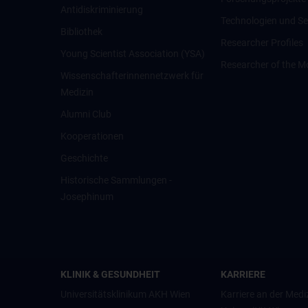
Antidiskriminierung
Technologien und Se
Bibliothek
Researcher Profiles
Young Scientist Association (YSA)
Researcher of the M
Wissenschafter­innennetzwerk für
Medizin
Alumni Club
Kooperationen
Geschichte
Historische Sammlungen -
Josephinum
KLINIK & GESUNDHEIT
KARRIERE
Universitätsklinikum AKH Wien
Karriere an der Medi