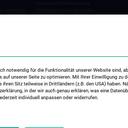
Information für Studierende mit
 an der MedUni
Flüchtlingsstatus aus der Ukraine
Universitätskooperationen und
Netzwerke
Internationale Kooperationen
Adjunct Professorships
Student & Staff Exchange
Das KPJ der MedUni Wien
h notwendig für die Funktionalität unserer Website sind, ab
Graduiertentraining
uf unserer Seite zu optimieren. Mit Ihrer Einwilligung zu
Dual Career
ie ihren Sitz teilweise in Drittländern (z.B. den USA) haben.
zerklärung, in der wir auch genau erklären, was eine Datenü
Trusted Reseach - Research
derzeit individuell anpassen oder widerrufen.
Security - Foreign Interference
UNESCO Lehrstuhl für Bioethik
MUVI