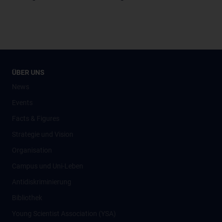
ÜBER UNS
News
Events
Facts & Figures
Strategie und Vision
Organisation
Campus und Uni-Leben
Antidiskriminierung
Bibliothek
Young Scientist Association (YSA)