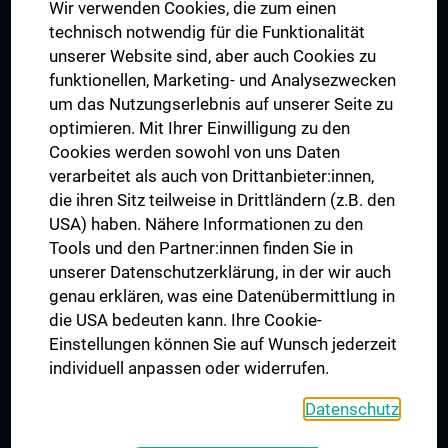
Wir verwenden Cookies, die zum einen
Graduiertentraining
technisch notwendig für die Funktionalität
Dual Career
unserer Website sind, aber auch Cookies zu
funktionellen, Marketing- und Analysezwecken
Trusted Reseach - Research Security - Foreign Interference
um das Nutzungserlebnis auf unserer Seite zu
UNESCO Lehrstuhl für Bioethik
optimieren. Mit Ihrer Einwilligung zu den
MUVI
Cookies werden sowohl von uns Daten
verarbeitet als auch von Drittanbieter:innen,
die ihren Sitz teilweise in Drittländern (z.B. den
USA) haben. Nähere Informationen zu den
Folgen Sie uns auf
Tools und den Partner:innen finden Sie in
unserer Datenschutzerklärung, in der wir auch
genau erklären, was eine Datenübermittlung in
die USA bedeuten kann. Ihre Cookie-
Einstellungen können Sie auf Wunsch jederzeit
individuell anpassen oder widerrufen.
PRESSE
JOBS
Datenschutz
MEDUNI SHOP