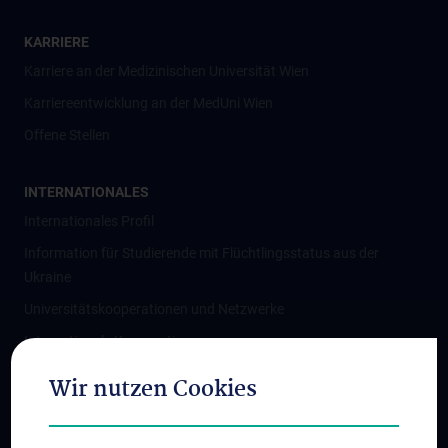
KARRIERE
Karriere an der Medizinischen Universität Wien
Karriereentwicklung an der MedUni Wien
Offene Stellen
INTERNATIONALES
Internationales Profil
Information für Studierende mit Flüchtlingsstatus aus der
Ukraine
Universitätskooperationen und Netzwerke
Internationale Kooperationen
Adjunct Professorships
Wir nutzen Cookies
Student & Staff Exchange
Das KPJ der MedUni Wien