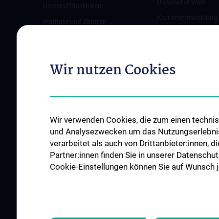
Universität Wien
Universitätskliniken
Karriereentwicklung
Institute und Zentren
Wien
Ambulanzen & Services
Offene Stellen
Gesundheits-Services
Wir nutzen Cookies
Good health and well-being
Mediziner:innen kontra Rauchen
MedUni Wien-Tipp: Richtiges
Händewaschen
Wir verwenden Cookies, die zum einen technisc
#expertcheck
und Analysezwecken um das Nutzungserlebnis a
verarbeitet als auch von Drittanbieter:innen, d
Partner:innen finden Sie in unserer Datenschut
Cookie-Einstellungen können Sie auf Wunsch je