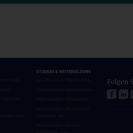
STUDIUM & WEITERBILDUNG
Folgen S
edUni Wien
Die Lehre an der MedUni Wien
unkte
Diplomstudium Humanmedizin
 - Center for
Diplomstudium Zahnmedizin
Masterstudium Medizinische
ce und Machine
Informatik - alt
Masterstudium Medical
Informatics - new