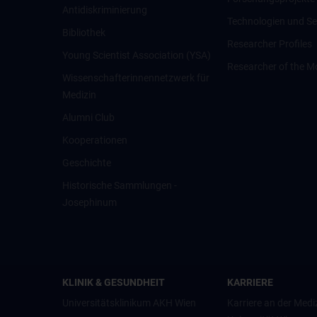
Antidiskriminierung
Technologien und Se
Bibliothek
Researcher Profiles
Young Scientist Association (YSA)
Researcher of the M
Wissenschafter­innennetzwerk für
Medizin
Alumni Club
Kooperationen
Geschichte
Historische Sammlungen -
Josephinum
KLINIK & GESUNDHEIT
KARRIERE
Universitätsklinikum AKH Wien
Karriere an der Medi