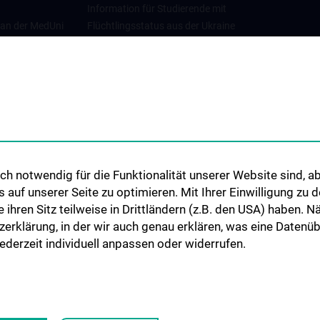
Information für Studierende mit
 an der MedUni
Flüchtlingsstatus aus der Ukraine
Universitätskooperationen und
Netzwerke
Internationale Kooperationen
Adjunct Professorships
Student & Staff Exchange
Das KPJ der MedUni Wien
h notwendig für die Funktionalität unserer Website sind, ab
Graduiertentraining
uf unserer Seite zu optimieren. Mit Ihrer Einwilligung zu
Dual Career
ie ihren Sitz teilweise in Drittländern (z.B. den USA) haben.
zerklärung, in der wir auch genau erklären, was eine Datenü
Trusted Reseach - Research
derzeit individuell anpassen oder widerrufen.
Security - Foreign Interference
UNESCO Lehrstuhl für Bioethik
MUVI