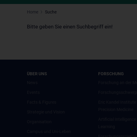
Home
Suche
Bitte geben Sie einen Suchbegriff ein!
ÜBER UNS
FORSCHUNG
News
Forschung an der M
Events
Forschungsschwerp
Facts & Figures
Eric Kandel Institute
Precision Medicine
Strategie und Vision
Artificial Intelligen
Organisation
Learning
Campus und Uni-Leben
Forschungsprojekte