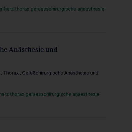
r-herz-thorax-gefaesschirurgische-anaesthesie-
che Anästhesie und
z-, Thorax-, Gefäßchirurgische Anästhesie und
herz-thorax-gefaesschirurgische-anaesthesie-