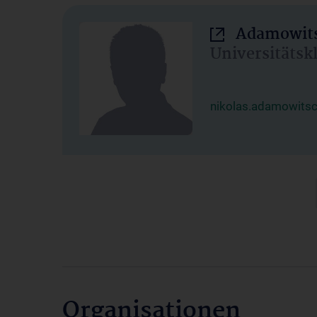
Adamowits
Universitätsk
nikolas.adamowits
Organisationen