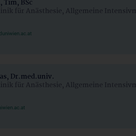
, Tim, BSc
linik für Anästhesie, Allgemeine Intensi
uniwien.ac.at
as, Dr.med.univ.
linik für Anästhesie, Allgemeine Intensi
wien.ac.at