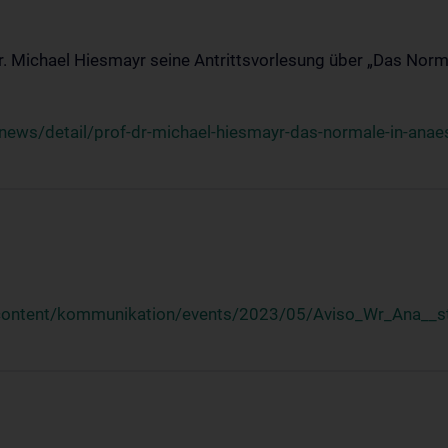
Dr. Michael Hiesmayr seine Antrittsvorlesung über „Das Norm
ews/detail/prof-dr-michael-hiesmayr-das-normale-in-anaes
/content/kommunikation/events/2023/05/Aviso_Wr_Ana__st