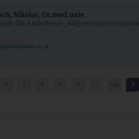
ch, Nikolas, Dr.med.univ.
linik für Anästhesie, Allgemeine Intensi
ch@meduniwien.ac.at
1
2
3
4
5
…
116