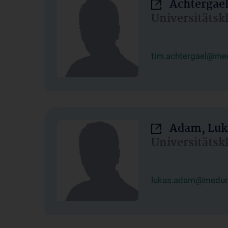
Achtergael
Universitätsk
tim.achtergael@med
Adam, Luk
Universitätsk
lukas.adam@meduni