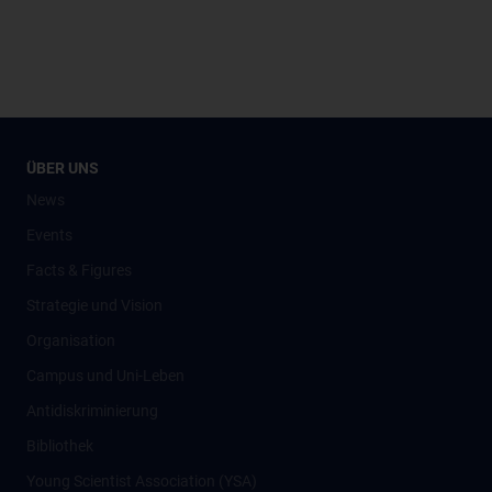
ÜBER UNS
News
Events
Facts & Figures
Strategie und Vision
Organisation
Campus und Uni-Leben
Antidiskriminierung
Bibliothek
Young Scientist Association (YSA)