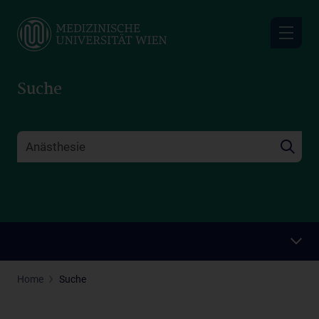
Skip
to
main
content
Suche
Home
Suche