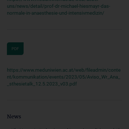
uns/news/detail/prof-dr-michael-hiesmayr-das-
normale-in-anaesthesie-und-intensivmedizin/
PDF
https://www.meduniwien.ac.at/web/fileadmin/conte
nt/kommunikation/events/2023/05/Aviso_Wr_Ana_
_sthesietalk_12.5.2023_v03.pdf
News