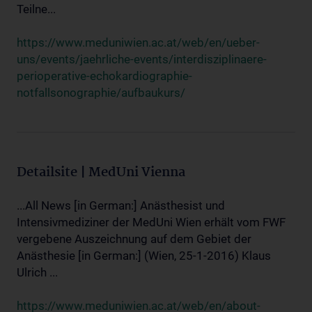
Teilne...
https://www.meduniwien.ac.at/web/en/ueber-
uns/events/jaehrliche-events/interdisziplinaere-
perioperative-echokardiographie-
notfallsonographie/aufbaukurs/
Detailsite | MedUni Vienna
...All News [in German:] Anästhesist und
Intensivmediziner der MedUni Wien erhält vom FWF
vergebene Auszeichnung auf dem Gebiet der
Anästhesie [in German:] (Wien, 25-1-2016) Klaus
Ulrich ...
https://www.meduniwien.ac.at/web/en/about-