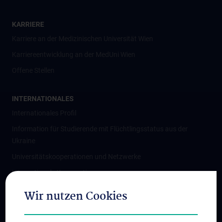
KARRIERE
Karriere an der Medizinischen Universität Wien
Karriereentwicklung an der MedUni Wien
Offene Stellen
INTERNATIONALES
Internationales Profil
Information für Studierende mit Flüchtlingsstatus aus der
Ukraine
Universitätskooperationen und Netzwerke
Internationale Kooperationen
Adjunct Professorships
Wir nutzen Cookies
Student & Staff Exchange
Das KPJ der MedUni Wien