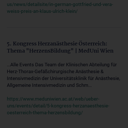
us/news/detailsite/in-german-gottfried-und-vera-
weiss-preis-an-klaus-ulrich-klein/
5. Kongress Herzanästhesie Österreich:
Thema "HerzensBildung" | MedUni Wien
...Alle Events Das Team der Klinischen Abteilung für
Herz-Thorax-Gefäßchirurgische Anästhesie &
Intensivmedizin der Universitätsklinik für Anästhesie,
Allgemeine Intensivmedizin und Schm...
https://www.meduniwien.ac.at/web/ueber-
uns/events/detail/5-kongress-herzanaesthesie-
oesterreich-thema-herzensbildung/