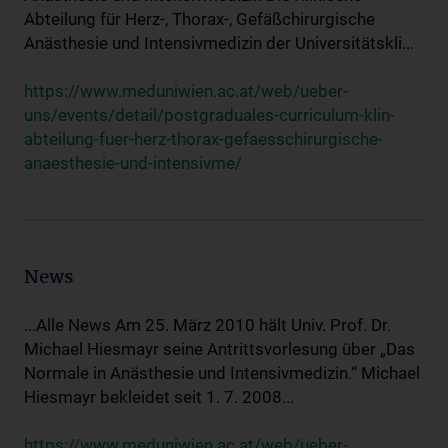
Abteilung für Herz-, Thorax-, Gefäßchirurgische
Anästhesie und Intensivmedizin der Universitätskli...
https://www.meduniwien.ac.at/web/ueber-
uns/events/detail/postgraduales-curriculum-klin-
abteilung-fuer-herz-thorax-gefaesschirurgische-
anaesthesie-und-intensivme/
News
...Alle News Am 25. März 2010 hält Univ. Prof. Dr.
Michael Hiesmayr seine Antrittsvorlesung über „Das
Normale in Anästhesie und Intensivmedizin.“ Michael
Hiesmayr bekleidet seit 1. 7. 2008...
https://www.meduniwien.ac.at/web/ueber-