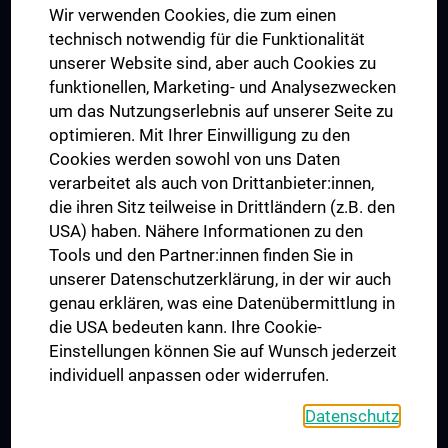
Wir verwenden Cookies, die zum einen
Graduiertentraining
technisch notwendig für die Funktionalität
Dual Career
unserer Website sind, aber auch Cookies zu
funktionellen, Marketing- und Analysezwecken
Trusted Reseach - Research Security - Foreign Interference
um das Nutzungserlebnis auf unserer Seite zu
UNESCO Lehrstuhl für Bioethik
optimieren. Mit Ihrer Einwilligung zu den
MUVI
Cookies werden sowohl von uns Daten
verarbeitet als auch von Drittanbieter:innen,
die ihren Sitz teilweise in Drittländern (z.B. den
USA) haben. Nähere Informationen zu den
Folgen Sie uns auf
Tools und den Partner:innen finden Sie in
unserer Datenschutzerklärung, in der wir auch
genau erklären, was eine Datenübermittlung in
die USA bedeuten kann. Ihre Cookie-
Einstellungen können Sie auf Wunsch jederzeit
individuell anpassen oder widerrufen.
PRESSE
JOBS
Datenschutz
MEDUNI SHOP