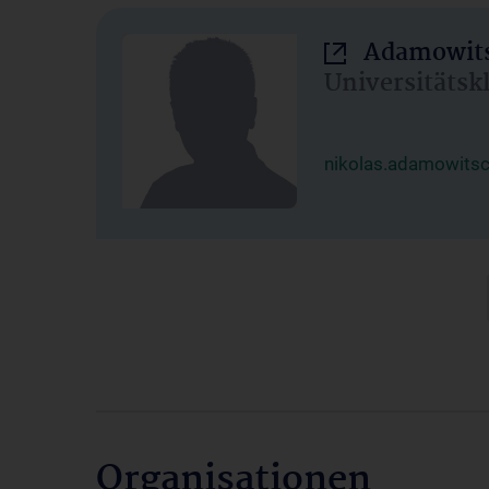
Adamowits
Universitätsk
nikolas.adamowits
Organisationen