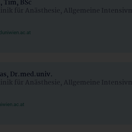
, Tim, BSc
linik für Anästhesie, Allgemeine Intensi
uniwien.ac.at
as, Dr.med.univ.
linik für Anästhesie, Allgemeine Intensi
wien.ac.at