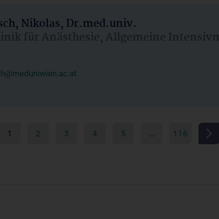
ch, Nikolas, Dr.med.univ.
linik für Anästhesie, Allgemeine Intensi
ch@meduniwien.ac.at
1
2
3
4
5
…
116