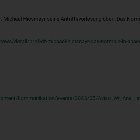
Dr. Michael Hiesmayr seine Antrittsvorlesung über „Das Norm
ews/detail/prof-dr-michael-hiesmayr-das-normale-in-anaes
/content/kommunikation/events/2023/05/Aviso_Wr_Ana__st