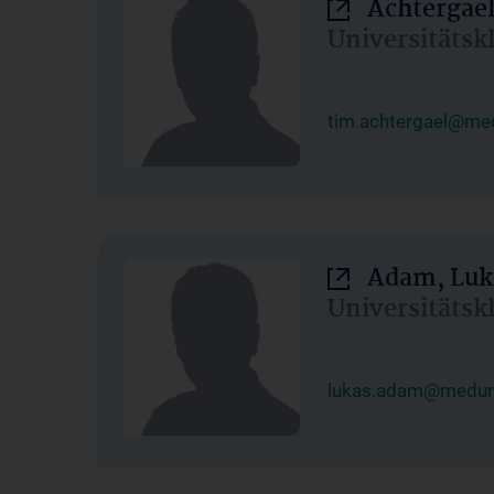
Achtergael
Universitätsk
tim.achtergael@med
Adam, Luk
Universitätsk
lukas.adam@meduni