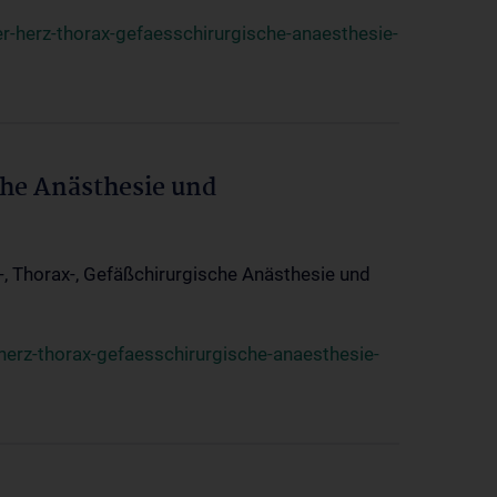
r-herz-thorax-gefaesschirurgische-anaesthesie-
che Anästhesie und
z-, Thorax-, Gefäßchirurgische Anästhesie und
herz-thorax-gefaesschirurgische-anaesthesie-