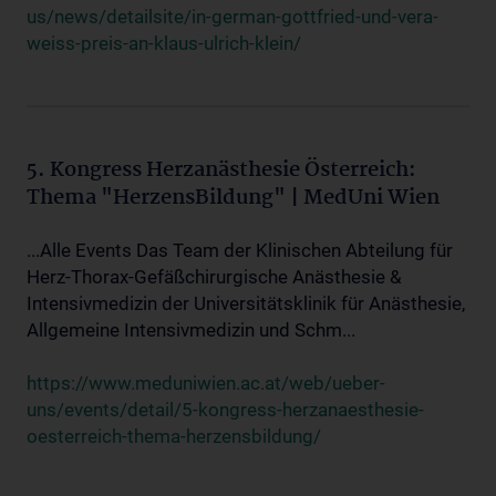
us/news/detailsite/in-german-gottfried-und-vera-
weiss-preis-an-klaus-ulrich-klein/
5. Kongress Herzanästhesie Österreich:
Thema "HerzensBildung" | MedUni Wien
...Alle Events Das Team der Klinischen Abteilung für
Herz-Thorax-Gefäßchirurgische Anästhesie &
Intensivmedizin der Universitätsklinik für Anästhesie,
Allgemeine Intensivmedizin und Schm...
https://www.meduniwien.ac.at/web/ueber-
uns/events/detail/5-kongress-herzanaesthesie-
oesterreich-thema-herzensbildung/