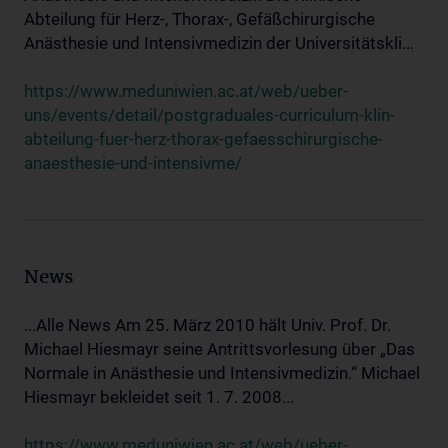
Abteilung für Herz-, Thorax-, Gefäßchirurgische
Anästhesie und Intensivmedizin der Universitätskli...
https://www.meduniwien.ac.at/web/ueber-
uns/events/detail/postgraduales-curriculum-klin-
abteilung-fuer-herz-thorax-gefaesschirurgische-
anaesthesie-und-intensivme/
News
...Alle News Am 25. März 2010 hält Univ. Prof. Dr.
Michael Hiesmayr seine Antrittsvorlesung über „Das
Normale in Anästhesie und Intensivmedizin.“ Michael
Hiesmayr bekleidet seit 1. 7. 2008...
https://www.meduniwien.ac.at/web/ueber-