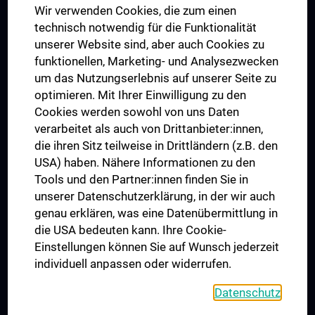
Wir verwenden Cookies, die zum einen
Graduiertentraining
technisch notwendig für die Funktionalität
Dual Career
unserer Website sind, aber auch Cookies zu
funktionellen, Marketing- und Analysezwecken
Trusted Reseach - Research Security - Foreign Interference
um das Nutzungserlebnis auf unserer Seite zu
UNESCO Lehrstuhl für Bioethik
optimieren. Mit Ihrer Einwilligung zu den
MUVI
Cookies werden sowohl von uns Daten
verarbeitet als auch von Drittanbieter:innen,
die ihren Sitz teilweise in Drittländern (z.B. den
USA) haben. Nähere Informationen zu den
Folgen Sie uns auf
Tools und den Partner:innen finden Sie in
unserer Datenschutzerklärung, in der wir auch
genau erklären, was eine Datenübermittlung in
die USA bedeuten kann. Ihre Cookie-
Einstellungen können Sie auf Wunsch jederzeit
individuell anpassen oder widerrufen.
PRESSE
JOBS
Datenschutz
MEDUNI SHOP