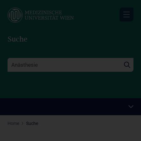
Skip
to
main
content
Suche
Home
Suche