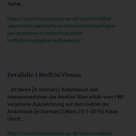
Teilne...
https://www.meduniwien.ac.at/web/en/ueber-
uns/events/jaehrliche-events/interdisziplinaere-
perioperative-echokardiographie-
notfallsonographie/aufbaukurs/
Detailsite | MedUni Vienna
...All News [in German:] Anästhesist und
Intensivmediziner der MedUni Wien erhält vom FWF
vergebene Auszeichnung auf dem Gebiet der
Anästhesie [in German:] (Wien, 25-1-2016) Klaus
Ulrich ...
https://www.meduniwien.ac.at/web/en/about-