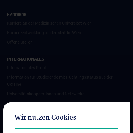
KARRIERE
Karriere an der Medizinischen Universität Wien
Karriereentwicklung an der MedUni Wien
Offene Stellen
INTERNATIONALES
Internationales Profil
Information für Studierende mit Flüchtlingsstatus aus der
Ukraine
Universitätskooperationen und Netzwerke
Internationale Kooperationen
Adjunct Professorships
Wir nutzen Cookies
Student & Staff Exchange
Das KPJ der MedUni Wien