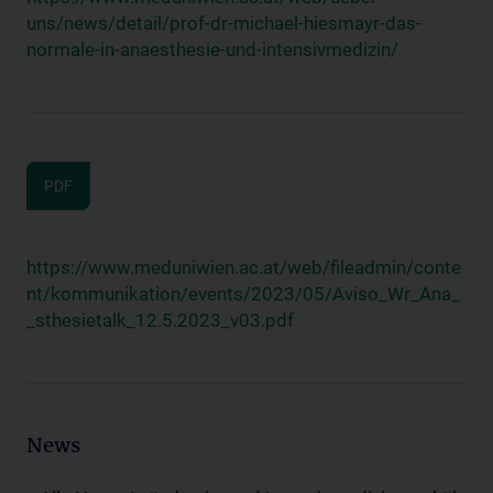
uns/news/detail/prof-dr-michael-hiesmayr-das-
normale-in-anaesthesie-und-intensivmedizin/
PDF
https://www.meduniwien.ac.at/web/fileadmin/conte
nt/kommunikation/events/2023/05/Aviso_Wr_Ana_
_sthesietalk_12.5.2023_v03.pdf
News