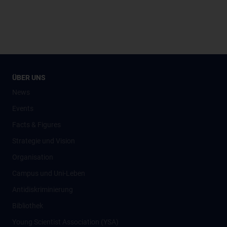
ÜBER UNS
News
Events
Facts & Figures
Strategie und Vision
Organisation
Campus und Uni-Leben
Antidiskriminierung
Bibliothek
Young Scientist Association (YSA)