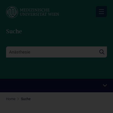
Skip
to
main
content
Suche
Home
Suche