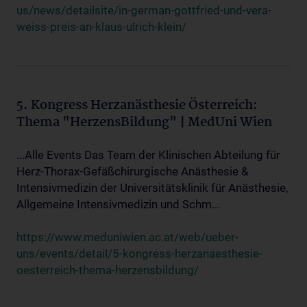
us/news/detailsite/in-german-gottfried-und-vera-
weiss-preis-an-klaus-ulrich-klein/
5. Kongress Herzanästhesie Österreich:
Thema "HerzensBildung" | MedUni Wien
...Alle Events Das Team der Klinischen Abteilung für
Herz-Thorax-Gefäßchirurgische Anästhesie &
Intensivmedizin der Universitätsklinik für Anästhesie,
Allgemeine Intensivmedizin und Schm...
https://www.meduniwien.ac.at/web/ueber-
uns/events/detail/5-kongress-herzanaesthesie-
oesterreich-thema-herzensbildung/