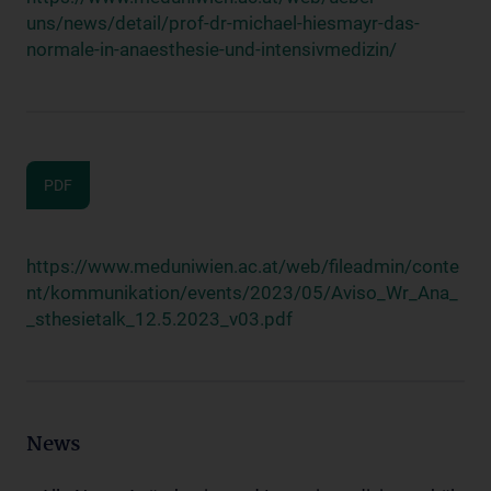
uns/news/detail/prof-dr-michael-hiesmayr-das-
normale-in-anaesthesie-und-intensivmedizin/
PDF
https://www.meduniwien.ac.at/web/fileadmin/conte
nt/kommunikation/events/2023/05/Aviso_Wr_Ana_
_sthesietalk_12.5.2023_v03.pdf
News