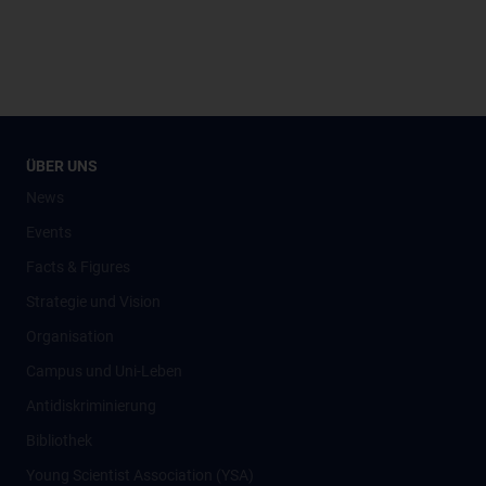
ÜBER UNS
News
Events
Facts & Figures
Strategie und Vision
Organisation
Campus und Uni-Leben
Antidiskriminierung
Bibliothek
Young Scientist Association (YSA)