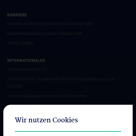
KARRIERE
Karriere an der Medizinischen Universität Wien
Karriereentwicklung an der MedUni Wien
Offene Stellen
INTERNATIONALES
Internationales Profil
Information für Studierende mit Flüchtlingsstatus aus der
Ukraine
Universitätskooperationen und Netzwerke
Internationale Kooperationen
Adjunct Professorships
Wir nutzen Cookies
Student & Staff Exchange
Das KPJ der MedUni Wien