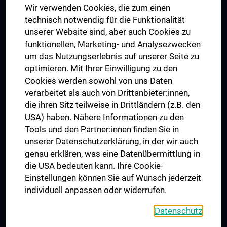
Wir verwenden Cookies, die zum einen
Graduiertentraining
technisch notwendig für die Funktionalität
Dual Career
unserer Website sind, aber auch Cookies zu
funktionellen, Marketing- und Analysezwecken
Trusted Reseach - Research Security - Foreign Interference
um das Nutzungserlebnis auf unserer Seite zu
UNESCO Lehrstuhl für Bioethik
optimieren. Mit Ihrer Einwilligung zu den
MUVI
Cookies werden sowohl von uns Daten
verarbeitet als auch von Drittanbieter:innen,
die ihren Sitz teilweise in Drittländern (z.B. den
USA) haben. Nähere Informationen zu den
Folgen Sie uns auf
Tools und den Partner:innen finden Sie in
unserer Datenschutzerklärung, in der wir auch
genau erklären, was eine Datenübermittlung in
die USA bedeuten kann. Ihre Cookie-
Einstellungen können Sie auf Wunsch jederzeit
individuell anpassen oder widerrufen.
PRESSE
JOBS
Datenschutz
MEDUNI SHOP