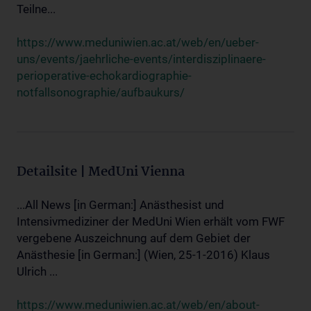
Teilne...
https://www.meduniwien.ac.at/web/en/ueber-
uns/events/jaehrliche-events/interdisziplinaere-
perioperative-echokardiographie-
notfallsonographie/aufbaukurs/
Detailsite | MedUni Vienna
...All News [in German:] Anästhesist und
Intensivmediziner der MedUni Wien erhält vom FWF
vergebene Auszeichnung auf dem Gebiet der
Anästhesie [in German:] (Wien, 25-1-2016) Klaus
Ulrich ...
https://www.meduniwien.ac.at/web/en/about-