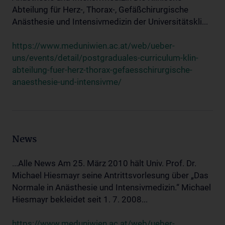
Abteilung für Herz-, Thorax-, Gefäßchirurgische
Anästhesie und Intensivmedizin der Universitätskli...
https://www.meduniwien.ac.at/web/ueber-
uns/events/detail/postgraduales-curriculum-klin-
abteilung-fuer-herz-thorax-gefaesschirurgische-
anaesthesie-und-intensivme/
News
...Alle News Am 25. März 2010 hält Univ. Prof. Dr.
Michael Hiesmayr seine Antrittsvorlesung über „Das
Normale in Anästhesie und Intensivmedizin.“ Michael
Hiesmayr bekleidet seit 1. 7. 2008...
https://www.meduniwien.ac.at/web/ueber-