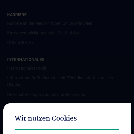
KARRIERE
Karriere an der Medizinischen Universität Wien
Karriereentwicklung an der MedUni Wien
Offene Stellen
INTERNATIONALES
Internationales Profil
Information für Studierende mit Flüchtlingsstatus aus der
Ukraine
Universitätskooperationen und Netzwerke
Internationale Kooperationen
Adjunct Professorships
Wir nutzen Cookies
Student & Staff Exchange
Das KPJ der MedUni Wien