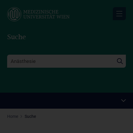
Skip
to
main
content
Suche
Home
Suche