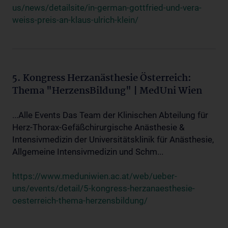
us/news/detailsite/in-german-gottfried-und-vera-
weiss-preis-an-klaus-ulrich-klein/
5. Kongress Herzanästhesie Österreich:
Thema "HerzensBildung" | MedUni Wien
...Alle Events Das Team der Klinischen Abteilung für
Herz-Thorax-Gefäßchirurgische Anästhesie &
Intensivmedizin der Universitätsklinik für Anästhesie,
Allgemeine Intensivmedizin und Schm...
https://www.meduniwien.ac.at/web/ueber-
uns/events/detail/5-kongress-herzanaesthesie-
oesterreich-thema-herzensbildung/