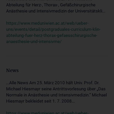
Abteilung für Herz-, Thorax-, Gefäßchirurgische
Anästhesie und Intensivmedizin der Universitätskli...
https://www.meduniwien.ac.at/web/ueber-
uns/events/detail/postgraduales-curriculum-klin-
abteilung-fuer-herz-thorax-gefaesschirurgische-
anaesthesie-und-intensivme/
News
...Alle News Am 25. März 2010 hält Univ. Prof. Dr.
Michael Hiesmayr seine Antrittsvorlesung über „Das
Normale in Anästhesie und Intensivmedizin.“ Michael
Hiesmayr bekleidet seit 1. 7. 2008...
https://www.meduniwien.ac.at/web/ueber-