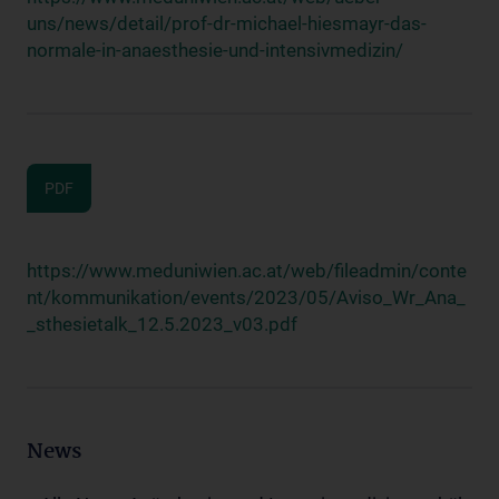
uns/news/detail/prof-dr-michael-hiesmayr-das-
normale-in-anaesthesie-und-intensivmedizin/
PDF
https://www.meduniwien.ac.at/web/fileadmin/conte
nt/kommunikation/events/2023/05/Aviso_Wr_Ana_
_sthesietalk_12.5.2023_v03.pdf
News