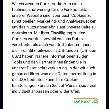
Wir verwenden Cookies, die zum einen
Graduiertentraining
technisch notwendig für die Funktionalität
Dual Career
unserer Website sind, aber auch Cookies zu
funktionellen, Marketing- und Analysezwecken
Trusted Reseach - Research Security - Foreign Interference
um das Nutzungserlebnis auf unserer Seite zu
UNESCO Lehrstuhl für Bioethik
optimieren. Mit Ihrer Einwilligung zu den
MUVI
Cookies werden sowohl von uns Daten
verarbeitet als auch von Drittanbieter:innen,
die ihren Sitz teilweise in Drittländern (z.B. den
USA) haben. Nähere Informationen zu den
Folgen Sie uns auf
Tools und den Partner:innen finden Sie in
unserer Datenschutzerklärung, in der wir auch
genau erklären, was eine Datenübermittlung in
die USA bedeuten kann. Ihre Cookie-
Einstellungen können Sie auf Wunsch jederzeit
individuell anpassen oder widerrufen.
PRESSE
JOBS
Datenschutz
MEDUNI SHOP