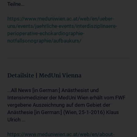
Teilne...
https://www.meduniwien.ac.at/web/en/ueber-
uns/events/jaehrliche-events/interdisziplinaere-
perioperative-echokardiographie-
notfallsonographie/aufbaukurs/
Detailsite | MedUni Vienna
...All News [in German:] Anästhesist und
Intensivmediziner der MedUni Wien erhält vom FWF
vergebene Auszeichnung auf dem Gebiet der
Anästhesie [in German:] (Wien, 25-1-2016) Klaus
Ulrich ...
https://www.meduniwien.ac.at/web/en/about-