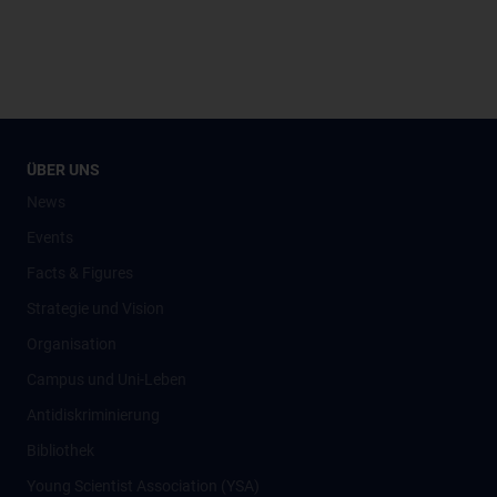
ÜBER UNS
News
Events
Facts & Figures
Strategie und Vision
Organisation
Campus und Uni-Leben
Antidiskriminierung
Bibliothek
Young Scientist Association (YSA)