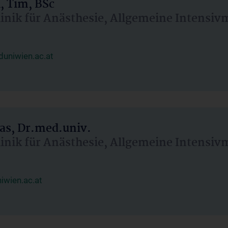
, Tim, BSc
linik für Anästhesie, Allgemeine Intensi
uniwien.ac.at
as, Dr.med.univ.
linik für Anästhesie, Allgemeine Intensi
wien.ac.at