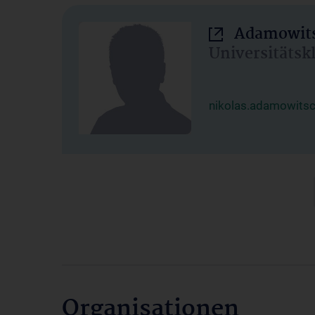
Adamowits
Universitätsk
nikolas.adamowits
Organisationen