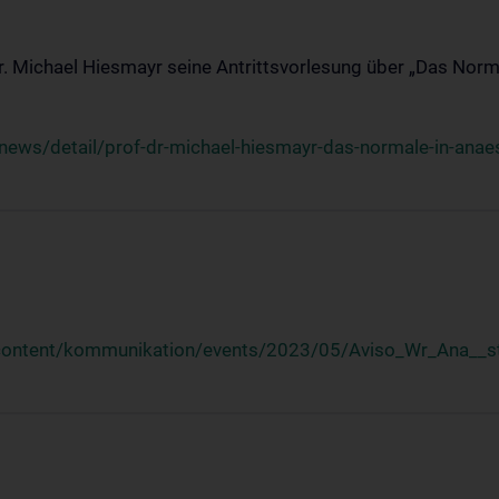
Dr. Michael Hiesmayr seine Antrittsvorlesung über „Das Norm
ews/detail/prof-dr-michael-hiesmayr-das-normale-in-anaes
/content/kommunikation/events/2023/05/Aviso_Wr_Ana__st