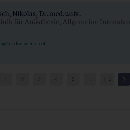
ch, Nikolas, Dr.med.univ.
linik für Anästhesie, Allgemeine Intensi
ch@meduniwien.ac.at
1
2
3
4
5
…
116