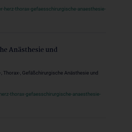
r-herz-thorax-gefaesschirurgische-anaesthesie-
che Anästhesie und
z-, Thorax-, Gefäßchirurgische Anästhesie und
herz-thorax-gefaesschirurgische-anaesthesie-