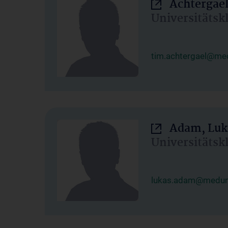
Achtergael
Universitätsk
tim.achtergael@med
Adam, Luk
Universitätsk
lukas.adam@meduni