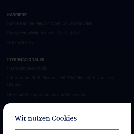
KARRIERE
Karriere an der Medizinischen Universität Wien
Karriereentwicklung an der MedUni Wien
Offene Stellen
INTERNATIONALES
Internationales Profil
Information für Studierende mit Flüchtlingsstatus aus der
Ukraine
Universitätskooperationen und Netzwerke
Internationale Kooperationen
Adjunct Professorships
Wir nutzen Cookies
Student & Staff Exchange
Das KPJ der MedUni Wien