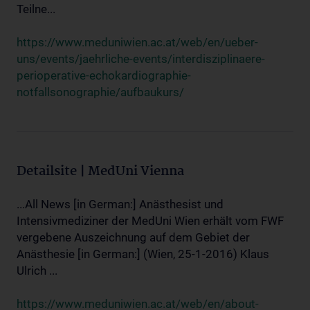
Teilne...
https://www.meduniwien.ac.at/web/en/ueber-
uns/events/jaehrliche-events/interdisziplinaere-
perioperative-echokardiographie-
notfallsonographie/aufbaukurs/
Detailsite | MedUni Vienna
...All News [in German:] Anästhesist und
Intensivmediziner der MedUni Wien erhält vom FWF
vergebene Auszeichnung auf dem Gebiet der
Anästhesie [in German:] (Wien, 25-1-2016) Klaus
Ulrich ...
https://www.meduniwien.ac.at/web/en/about-