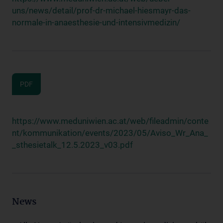
uns/news/detail/prof-dr-michael-hiesmayr-das-
normale-in-anaesthesie-und-intensivmedizin/
PDF
https://www.meduniwien.ac.at/web/fileadmin/conte
nt/kommunikation/events/2023/05/Aviso_Wr_Ana_
_sthesietalk_12.5.2023_v03.pdf
News