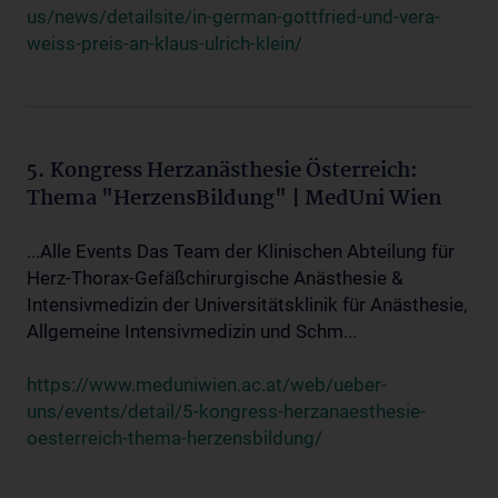
us/news/detailsite/in-german-gottfried-und-vera-
weiss-preis-an-klaus-ulrich-klein/
5. Kongress Herzanästhesie Österreich:
Thema "HerzensBildung" | MedUni Wien
...Alle Events Das Team der Klinischen Abteilung für
Herz-Thorax-Gefäßchirurgische Anästhesie &
Intensivmedizin der Universitätsklinik für Anästhesie,
Allgemeine Intensivmedizin und Schm...
https://www.meduniwien.ac.at/web/ueber-
uns/events/detail/5-kongress-herzanaesthesie-
oesterreich-thema-herzensbildung/