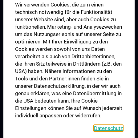
Wir verwenden Cookies, die zum einen
Graduiertentraining
technisch notwendig für die Funktionalität
Dual Career
unserer Website sind, aber auch Cookies zu
funktionellen, Marketing- und Analysezwecken
Trusted Reseach - Research Security - Foreign Interference
um das Nutzungserlebnis auf unserer Seite zu
UNESCO Lehrstuhl für Bioethik
optimieren. Mit Ihrer Einwilligung zu den
MUVI
Cookies werden sowohl von uns Daten
verarbeitet als auch von Drittanbieter:innen,
die ihren Sitz teilweise in Drittländern (z.B. den
USA) haben. Nähere Informationen zu den
Folgen Sie uns auf
Tools und den Partner:innen finden Sie in
unserer Datenschutzerklärung, in der wir auch
genau erklären, was eine Datenübermittlung in
die USA bedeuten kann. Ihre Cookie-
Einstellungen können Sie auf Wunsch jederzeit
individuell anpassen oder widerrufen.
PRESSE
JOBS
Datenschutz
MEDUNI SHOP