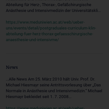
Abteilung für Herz-, Thorax-, Gefäßchirurgische
Anästhesie und Intensivmedizin der Universitätskli...
https://www.meduniwien.ac.at/web/ueber-
uns/events/detail/postgraduales-curriculum-klin-
abteilung-fuer-herz-thorax-gefaesschirurgische-
anaesthesie-und-intensivme/
News
...Alle News Am 25. März 2010 hält Univ. Prof. Dr.
Michael Hiesmayr seine Antrittsvorlesung über „Das
Normale in Anästhesie und Intensivmedizin.“ Michael
Hiesmayr bekleidet seit 1. 7. 2008...
https://www.meduniwien.ac.at/web/ueber-