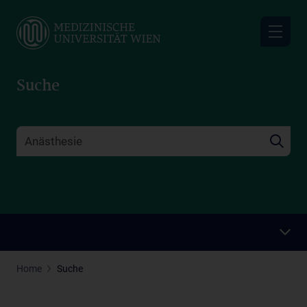
Skip
to
main
content
Suche
Home
Suche