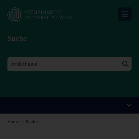
Skip
to
main
content
Suche
Home
Suche