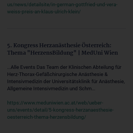
us/news/detailsite/in-german-gottfried-und-vera-
weiss-preis-an-klaus-ulrich-klein/
5. Kongress Herzanästhesie Österreich:
Thema "HerzensBildung" | MedUni Wien
...Alle Events Das Team der Klinischen Abteilung für
Herz-Thorax-Gefäßchirurgische Anästhesie &
Intensivmedizin der Universitätsklinik für Anästhesie,
Allgemeine Intensivmedizin und Schm...
https://www.meduniwien.ac.at/web/ueber-
uns/events/detail/5-kongress-herzanaesthesie-
oesterreich-thema-herzensbildung/