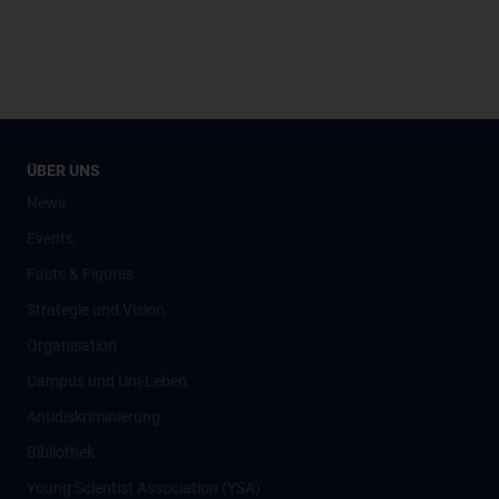
ÜBER UNS
News
Events
Facts & Figures
Strategie und Vision
Organisation
Campus und Uni-Leben
Antidiskriminierung
Bibliothek
Young Scientist Association (YSA)