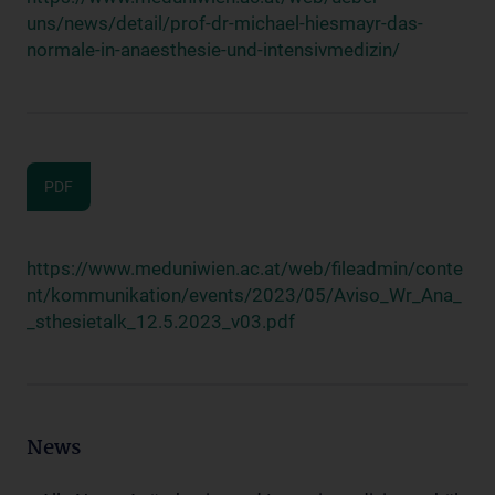
uns/news/detail/prof-dr-michael-hiesmayr-das-
normale-in-anaesthesie-und-intensivmedizin/
PDF
https://www.meduniwien.ac.at/web/fileadmin/conte
nt/kommunikation/events/2023/05/Aviso_Wr_Ana_
_sthesietalk_12.5.2023_v03.pdf
News