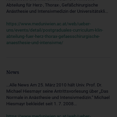
Abteilung für Herz-, Thorax-, Gefäßchirurgische
Anästhesie und Intensivmedizin der Universitätskli...
https://www.meduniwien.ac.at/web/ueber-
uns/events/detail/postgraduales-curriculum-klin-
abteilung-fuer-herz-thorax-gefaesschirurgische-
anaesthesie-und-intensivme/
News
...Alle News Am 25. März 2010 hält Univ. Prof. Dr.
Michael Hiesmayr seine Antrittsvorlesung über „Das
Normale in Anästhesie und Intensivmedizin.“ Michael
Hiesmayr bekleidet seit 1. 7. 2008...
https://www.meduniwien.ac.at/web/ueber-