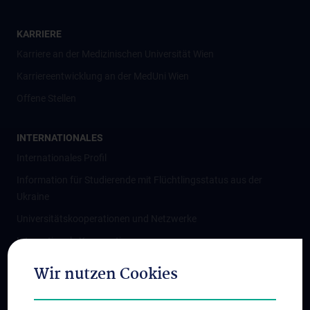
KARRIERE
Karriere an der Medizinischen Universität Wien
Karriereentwicklung an der MedUni Wien
Offene Stellen
INTERNATIONALES
Internationales Profil
Information für Studierende mit Flüchtlingsstatus aus der
Ukraine
Universitätskooperationen und Netzwerke
Internationale Kooperationen
Adjunct Professorships
Wir nutzen Cookies
Student & Staff Exchange
Das KPJ der MedUni Wien