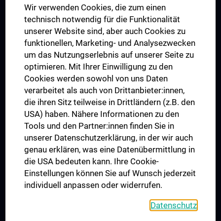
Wir verwenden Cookies, die zum einen
Graduiertentraining
technisch notwendig für die Funktionalität
Dual Career
unserer Website sind, aber auch Cookies zu
funktionellen, Marketing- und Analysezwecken
Trusted Reseach - Research Security - Foreign Interference
um das Nutzungserlebnis auf unserer Seite zu
UNESCO Lehrstuhl für Bioethik
optimieren. Mit Ihrer Einwilligung zu den
MUVI
Cookies werden sowohl von uns Daten
verarbeitet als auch von Drittanbieter:innen,
die ihren Sitz teilweise in Drittländern (z.B. den
USA) haben. Nähere Informationen zu den
Folgen Sie uns auf
Tools und den Partner:innen finden Sie in
unserer Datenschutzerklärung, in der wir auch
genau erklären, was eine Datenübermittlung in
die USA bedeuten kann. Ihre Cookie-
Einstellungen können Sie auf Wunsch jederzeit
individuell anpassen oder widerrufen.
PRESSE
JOBS
Datenschutz
MEDUNI SHOP