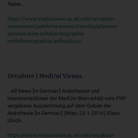
Teilne...
https://www.meduniwien.ac.at/web/en/ueber-
uns/events/jaehrliche-events/interdisziplinaere-
perioperative-echokardiographie-
notfallsonographie/aufbaukurs/
Detailsite | MedUni Vienna
...All News [in German:] Anästhesist und
Intensivmediziner der MedUni Wien erhält vom FWF
vergebene Auszeichnung auf dem Gebiet der
Anästhesie [in German:] (Wien, 25-1-2016) Klaus
Ulrich ...
https://www.meduniwien.ac.at/web/en/about-