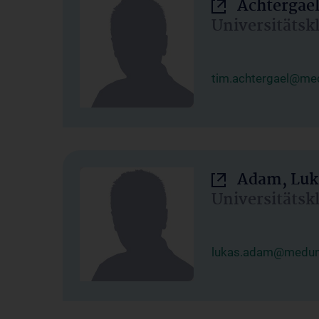
Achtergael
Universitätsk
tim.achtergael@med
Adam, Luk
Universitätsk
lukas.adam@meduni