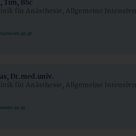
, Tim, BSc
linik für Anästhesie, Allgemeine Intensi
uniwien.ac.at
as, Dr.med.univ.
linik für Anästhesie, Allgemeine Intensi
wien.ac.at