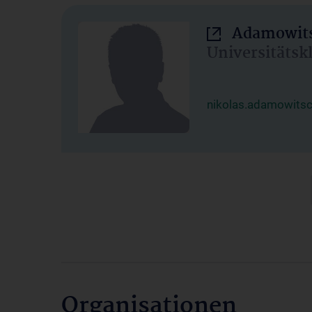
Adamowits
Universitätsk
nikolas.adamowits
Organisationen