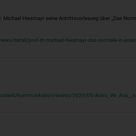
Dr. Michael Hiesmayr seine Antrittsvorlesung über „Das Norm
ews/detail/prof-dr-michael-hiesmayr-das-normale-in-anaes
/content/kommunikation/events/2023/05/Aviso_Wr_Ana__st