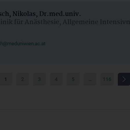
ch, Nikolas, Dr.med.univ.
linik für Anästhesie, Allgemeine Intensi
ch@meduniwien.ac.at
1
2
3
4
5
…
116