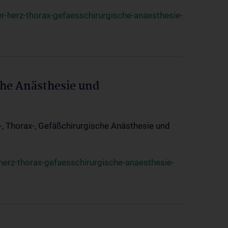
r-herz-thorax-gefaesschirurgische-anaesthesie-
che Anästhesie und
z-, Thorax-, Gefäßchirurgische Anästhesie und
herz-thorax-gefaesschirurgische-anaesthesie-