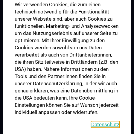
Wir verwenden Cookies, die zum einen
Graduiertentraining
technisch notwendig für die Funktionalität
Dual Career
unserer Website sind, aber auch Cookies zu
funktionellen, Marketing- und Analysezwecken
Trusted Reseach - Research Security - Foreign Interference
um das Nutzungserlebnis auf unserer Seite zu
UNESCO Lehrstuhl für Bioethik
optimieren. Mit Ihrer Einwilligung zu den
MUVI
Cookies werden sowohl von uns Daten
verarbeitet als auch von Drittanbieter:innen,
die ihren Sitz teilweise in Drittländern (z.B. den
USA) haben. Nähere Informationen zu den
Folgen Sie uns auf
Tools und den Partner:innen finden Sie in
unserer Datenschutzerklärung, in der wir auch
genau erklären, was eine Datenübermittlung in
die USA bedeuten kann. Ihre Cookie-
Einstellungen können Sie auf Wunsch jederzeit
individuell anpassen oder widerrufen.
PRESSE
JOBS
Datenschutz
MEDUNI SHOP