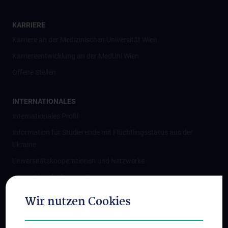
KARRIERE
Karriere an der Medizinischen Universität Wien
Karriereentwicklung an der MedUni Wien
Offene Stellen
INTERNATIONALES
Internationales Profil
Information für Studierende mit Flüchtlingsstatus aus der
Ukraine
Universitätskooperationen und Netzwerke
Internationale Kooperationen
Adjunct Professorships
Wir nutzen Cookies
Student & Staff Exchange
Das KPJ der MedUni Wien