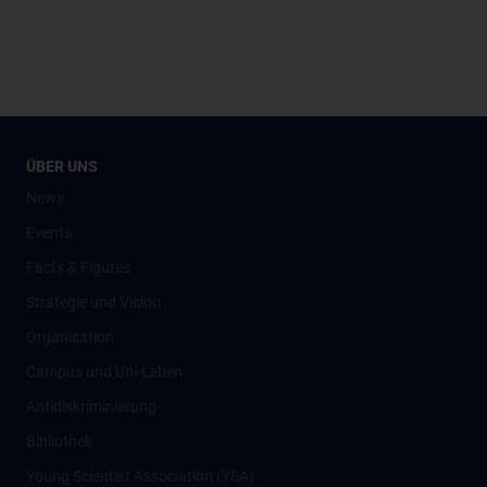
ÜBER UNS
News
Events
Facts & Figures
Strategie und Vision
Organisation
Campus und Uni-Leben
Antidiskriminierung
Bibliothek
Young Scientist Association (YSA)