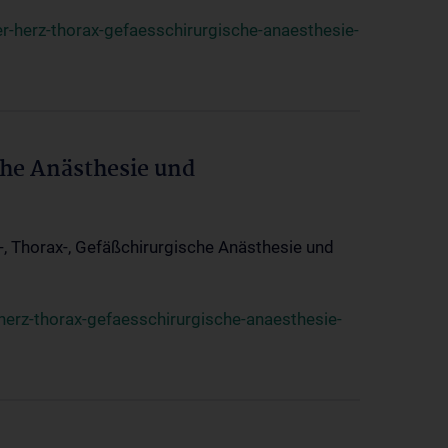
r-herz-thorax-gefaesschirurgische-anaesthesie-
che Anästhesie und
z-, Thorax-, Gefäßchirurgische Anästhesie und
herz-thorax-gefaesschirurgische-anaesthesie-