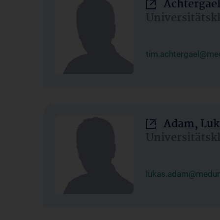
Achtergael
Universitätsk
tim.achtergael@med
Adam, Luk
Universitätsk
lukas.adam@meduni