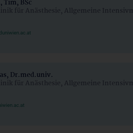
, Tim, BSc
linik für Anästhesie, Allgemeine Intensi
uniwien.ac.at
as, Dr.med.univ.
linik für Anästhesie, Allgemeine Intensi
wien.ac.at