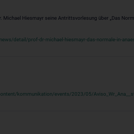
Dr. Michael Hiesmayr seine Antrittsvorlesung über „Das Norm
ews/detail/prof-dr-michael-hiesmayr-das-normale-in-anaes
/content/kommunikation/events/2023/05/Aviso_Wr_Ana__st