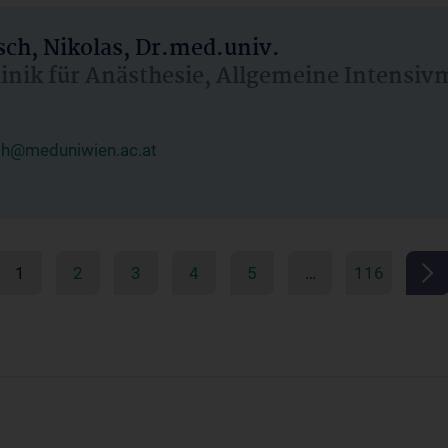
ch, Nikolas, Dr.med.univ.
linik für Anästhesie, Allgemeine Intensi
ch@meduniwien.ac.at
1
2
3
4
5
…
116