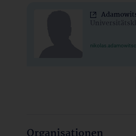
Adamowits
Universitätsk
nikolas.adamowits
Organisationen