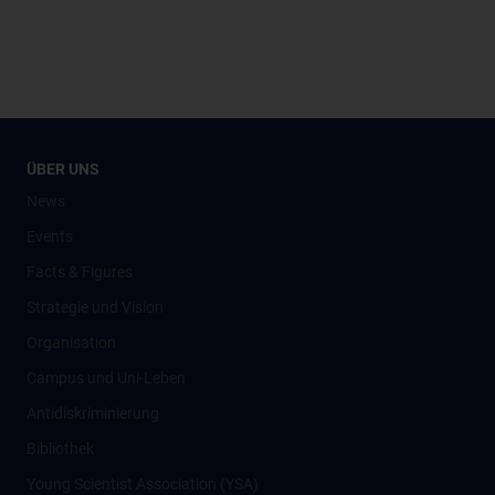
ÜBER UNS
News
Events
Facts & Figures
Strategie und Vision
Organisation
Campus und Uni-Leben
Antidiskriminierung
Bibliothek
Young Scientist Association (YSA)