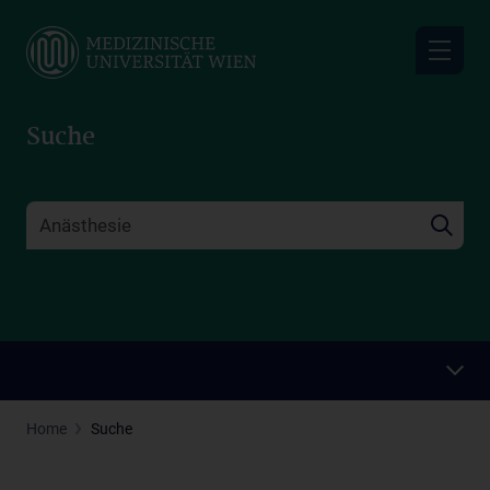
Skip
to
main
content
Suche
Home
Suche