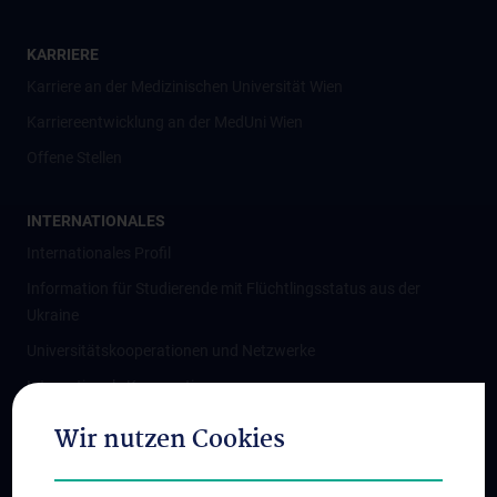
KARRIERE
Karriere an der Medizinischen Universität Wien
Karriereentwicklung an der MedUni Wien
Offene Stellen
INTERNATIONALES
Internationales Profil
Information für Studierende mit Flüchtlingsstatus aus der
Ukraine
Universitätskooperationen und Netzwerke
Internationale Kooperationen
Adjunct Professorships
Wir nutzen Cookies
Student & Staff Exchange
Das KPJ der MedUni Wien