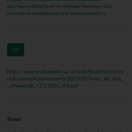
uns/news/detail/prof-dr-michael-hiesmayr-das-
normale-in-anaesthesie-und-intensivmedizin/
PDF
https://www.meduniwien.ac.at/web/fileadmin/conte
nt/kommunikation/events/2023/05/Aviso_Wr_Ana_
_sthesietalk_12.5.2023_v03.pdf
News