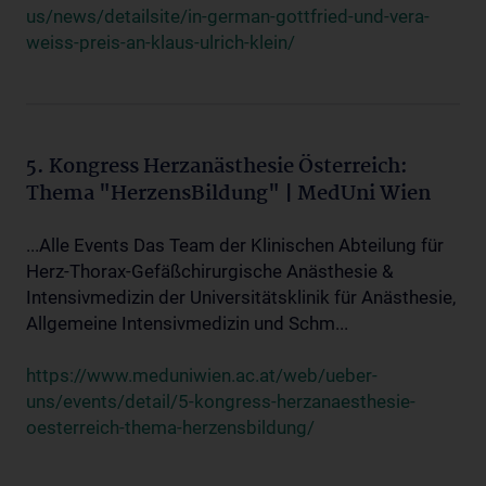
us/news/detailsite/in-german-gottfried-und-vera-
weiss-preis-an-klaus-ulrich-klein/
5. Kongress Herzanästhesie Österreich:
Thema "HerzensBildung" | MedUni Wien
...Alle Events Das Team der Klinischen Abteilung für
Herz-Thorax-Gefäßchirurgische Anästhesie &
Intensivmedizin der Universitätsklinik für Anästhesie,
Allgemeine Intensivmedizin und Schm...
https://www.meduniwien.ac.at/web/ueber-
uns/events/detail/5-kongress-herzanaesthesie-
oesterreich-thema-herzensbildung/