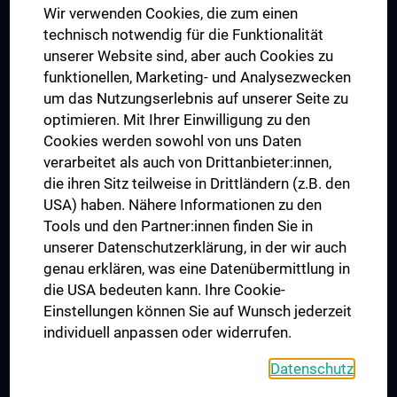
Wir verwenden Cookies, die zum einen
Graduiertentraining
technisch notwendig für die Funktionalität
Dual Career
unserer Website sind, aber auch Cookies zu
funktionellen, Marketing- und Analysezwecken
Trusted Reseach - Research Security - Foreign Interference
um das Nutzungserlebnis auf unserer Seite zu
UNESCO Lehrstuhl für Bioethik
optimieren. Mit Ihrer Einwilligung zu den
MUVI
Cookies werden sowohl von uns Daten
verarbeitet als auch von Drittanbieter:innen,
die ihren Sitz teilweise in Drittländern (z.B. den
USA) haben. Nähere Informationen zu den
Folgen Sie uns auf
Tools und den Partner:innen finden Sie in
unserer Datenschutzerklärung, in der wir auch
genau erklären, was eine Datenübermittlung in
die USA bedeuten kann. Ihre Cookie-
Einstellungen können Sie auf Wunsch jederzeit
individuell anpassen oder widerrufen.
PRESSE
JOBS
Datenschutz
MEDUNI SHOP