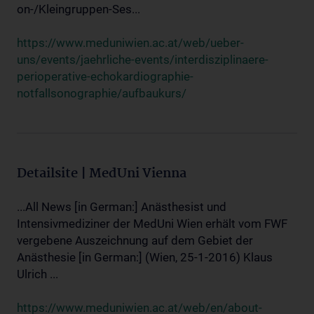
on-/Kleingruppen-Ses...
https://www.meduniwien.ac.at/web/ueber-
uns/events/jaehrliche-events/interdisziplinaere-
perioperative-echokardiographie-
notfallsonographie/aufbaukurs/
Detailsite | MedUni Vienna
...All News [in German:] Anästhesist und
Intensivmediziner der MedUni Wien erhält vom FWF
vergebene Auszeichnung auf dem Gebiet der
Anästhesie [in German:] (Wien, 25-1-2016) Klaus
Ulrich ...
https://www.meduniwien.ac.at/web/en/about-