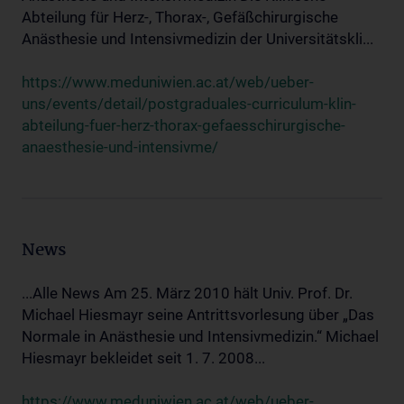
Abteilung für Herz-, Thorax-, Gefäßchirurgische
Anästhesie und Intensivmedizin der Universitätskli...
https://www.meduniwien.ac.at/web/ueber-
uns/events/detail/postgraduales-curriculum-klin-
abteilung-fuer-herz-thorax-gefaesschirurgische-
anaesthesie-und-intensivme/
News
...Alle News Am 25. März 2010 hält Univ. Prof. Dr.
Michael Hiesmayr seine Antrittsvorlesung über „Das
Normale in Anästhesie und Intensivmedizin.“ Michael
Hiesmayr bekleidet seit 1. 7. 2008...
https://www.meduniwien.ac.at/web/ueber-