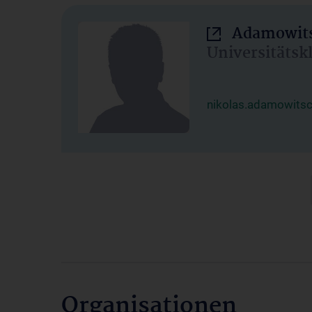
Adamowits
Universitätsk
nikolas.adamowits
Organisationen