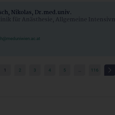
ch, Nikolas, Dr.med.univ.
linik für Anästhesie, Allgemeine Intensi
ch@meduniwien.ac.at
1
2
3
4
5
…
116