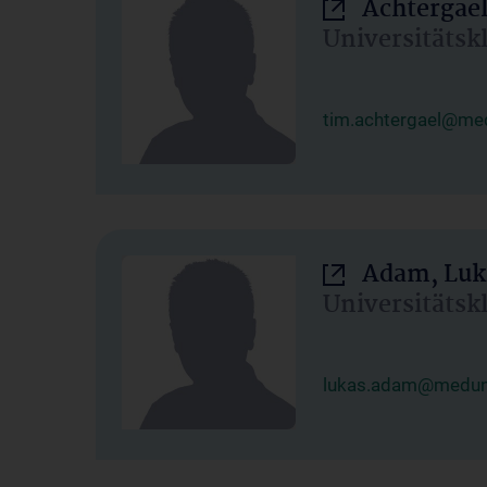
Achtergael
Universitätsk
tim.achtergael@med
Adam, Luk
Universitätsk
lukas.adam@meduni