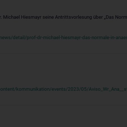
Dr. Michael Hiesmayr seine Antrittsvorlesung über „Das Norm
ews/detail/prof-dr-michael-hiesmayr-das-normale-in-anaes
/content/kommunikation/events/2023/05/Aviso_Wr_Ana__st