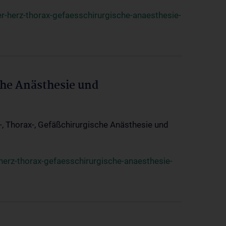
r-herz-thorax-gefaesschirurgische-anaesthesie-
che Anästhesie und
z-, Thorax-, Gefäßchirurgische Anästhesie und
herz-thorax-gefaesschirurgische-anaesthesie-