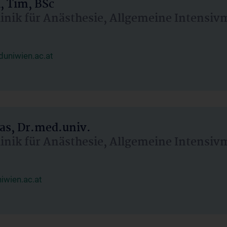
, Tim, BSc
linik für Anästhesie, Allgemeine Intensi
uniwien.ac.at
as, Dr.med.univ.
linik für Anästhesie, Allgemeine Intensi
wien.ac.at